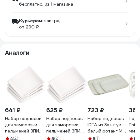
бесплатно
, из 1 магазина
Курьером:
завтра,
от 290 ₽
Аналоги
641 ₽
625 ₽
723 ₽
362
Набор подносов
Набор подносов
Набор подносов
Подн
для заморозки
для заморозки
IDEA из 3х штук
Phib
пельменей ЗПИ
пельменей ЗПИ
белый ротанг М
мм, 
«Альтернатива»
«Альтернатива»
1108 белый ротанг
4312
4
(2)
5
(2)
5
(1)
5
(