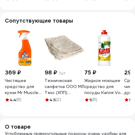
360x310x35 мм,
360x250x30 мм,
белый М8157
белый М5630
Сопутствующие товары
369 ₽
98 ₽
75 ₽
290
/шт
Чистящее
Техническая
Жидкое моющее
Сред
средство для
салфетка ООО МЛ
средство для
чистк
кухни Mr Muscle
Текс (ХПП)
посуды Капля Vox
духо
520 мл Энергия
80x100 см, серая,
соль-эффект
от ж
4.4
(8)
4.5
(2)
5
(8)
5
(
цитруса 865413
в индивидуальном
лимон, 450г 9080
500 
пакете 22-3040
Gold,
300
О товаре
Углубленные прямоугольные подносы очень удобны для