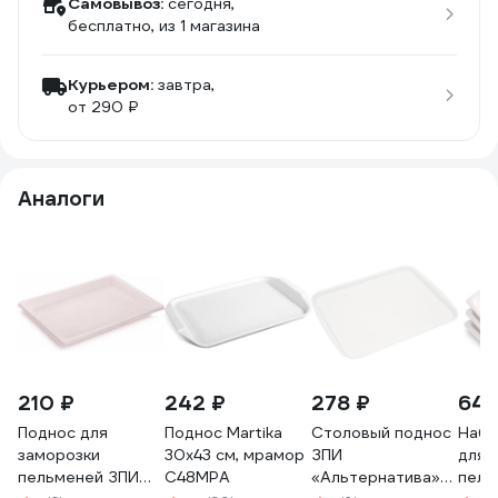
Самовывоз:
сегодня,
бесплатно
, из 1 магазина
Курьером:
завтра,
от 290 ₽
Аналоги
210 ₽
242 ₽
278 ₽
641
Поднос для
Поднос Martika
Столовый поднос
Набо
заморозки
30x43 см, мрамор
ЗПИ
для 
пельменей ЗПИ
С48МРА
«Альтернатива»
пель