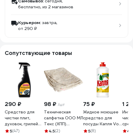
Самовывоз:
сегодня,
бесплатно
, из 2 магазинов
Курьером:
завтра,
от 290 ₽
Сопутствующие товары
290 ₽
98 ₽
75 ₽
1 2
/шт
Средство для
Техническая
Жидкое моющее
Инте
чистки плит,
салфетка ООО МЛ
средство для
чист
духовок, грилей
Текс (ХПП)
посуды Капля Vox
сред
от жира/нагара
80x100 см, серая,
соль-эффект
твёр
5
(47)
4.5
(2)
5
(8)
4.