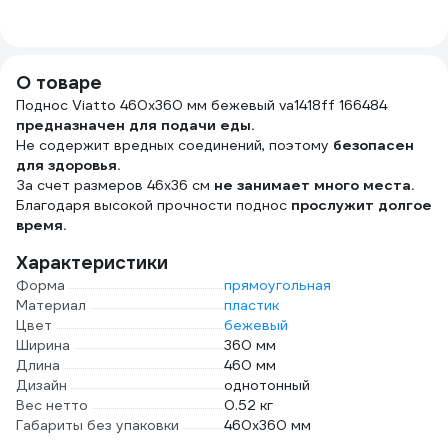
500 мл UNICUM
в индивидуальном
лимон, 450г 9080
вклю
Gold, спрей,
пакете 22-3040
KIEH
300032 604905
Jet-
j554
О товаре
Поднос Viatto 460x360 мм бежевый va1418ff 166484
предназначен для подачи еды.
Не содержит вредных соединений, поэтому
безопасен
для здоровья.
За счет размеров 46х36 см
не занимает много места.
Благодаря высокой прочности поднос
прослужит долгое
время.
Характеристики
Форма
прямоугольная
Материал
пластик
Цвет
бежевый
Ширина
360 мм
Длина
460 мм
Дизайн
однотонный
Вес нетто
0.52 кг
Габариты без упаковки
460x360 мм