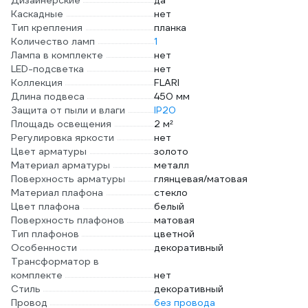
Дизайнерские
да
Каскадные
нет
Тип крепления
планка
Количество ламп
1
Лампа в комплекте
нет
LED-подсветка
нет
Коллекция
FLARI
Длина подвеса
450 мм
Защита от пыли и влаги
IP20
Площадь освещения
2 м²
Регулировка яркости
нет
Цвет арматуры
золото
Материал арматуры
металл
Поверхность арматуры
глянцевая/матовая
Материал плафона
стекло
Цвет плафона
белый
Поверхность плафонов
матовая
Тип плафонов
цветной
Особенности
декоративный
Трансформатор в
комплекте
нет
Стиль
декоративный
Провод
без провода