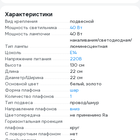
Характеристики
Вид крепления
подвесной
Мощность светильника
40 Вт
Мощность лампочки
40 Вт
накаливания/светодиодная/
Тип лампы
люминесцентная
Цоколь
E14
Напряжение питания
220В
Высота
130 см
Длина
22 см
Диаметр/Ширина
22 см
Основной цвет
белый, золото
Форма плафона
шар
Количество плафонов
1
Тип подвеса
провод/шнур
Направление плафонов
вниз
Цветопередача
не применимо Ra
Горизонтальная проекция
плафона
круг
С поворотным плафоном
нет