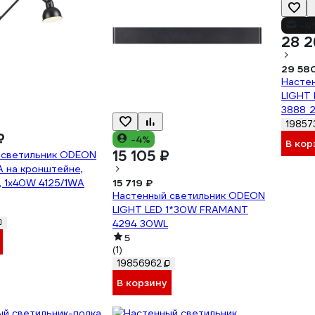
-4
28 2
29 58
Насте
LIGHT
3888_
19857
₽
-4%
В кор
15 105 ₽
 светильник ODEON
 на кронштейне,
4, 1х40W 4125/1WA
15 719 ₽
Настенный светильник ODEON
LIGHT LED 1*30W FRAMANT
4294_30WL
5
(1)
19856962
В корзину