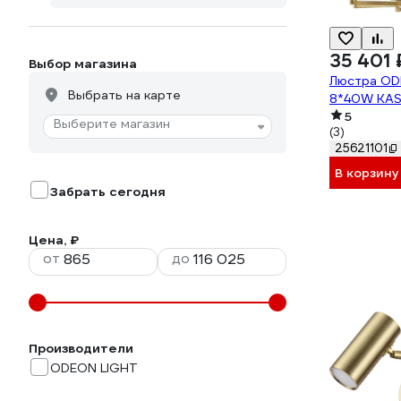
35 401 
Выбор магазина
Люстра OD
Выбрать на карте
8*40W KAS
5
Выберите магазин
(3)
25621101
В корзину
Забрать сегодня
Цена, ₽
от
до
Производители
ODEON LIGHT