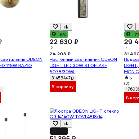
-6%
-7
₽
22 630 ₽
29 4
24 203 ₽
31 49
 светильник ODEON
Настенный светильник ODEON
Подве
LED 1*9W RAZIO
LIGHT LED 30W STOFLAKE
LIGHT,
5078/30WL
MONIC
5
31458447
(3)
В корзину
17693
В кор
-4%
51 395 ₽