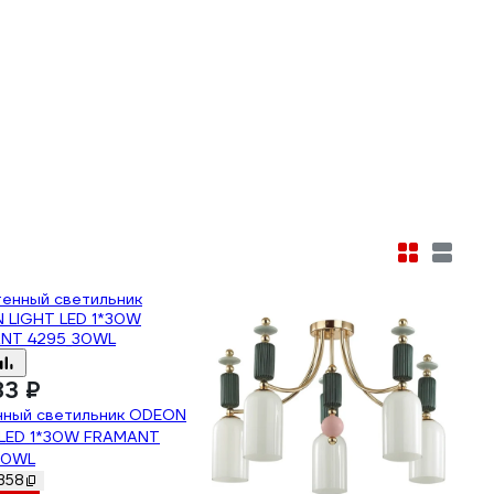
83 ₽
нный светильник ODEON
 LED 1*30W FRAMANT
30WL
358