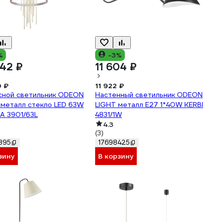
%
-3%
42 ₽
11 604 ₽
0 ₽
11 922 ₽
сной светильник ODEON
Настенный светильник ODEON
 металл стекло LED 63W
LIGHT металл E27 1*40W KERBI
A 3901/63L
4831/1W
4.3
(3)
895
17698425
зину
В корзину