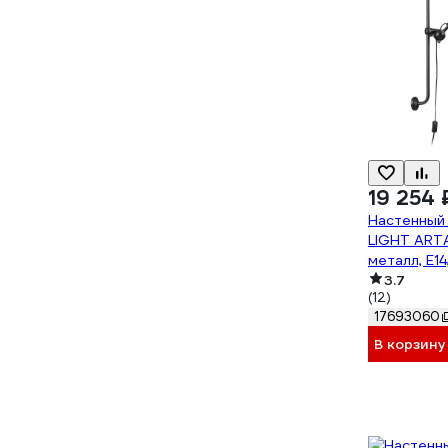
19 254 
Настенный
LIGHT ARTA
металл, E1
3.7
(12)
17693060
В корзину