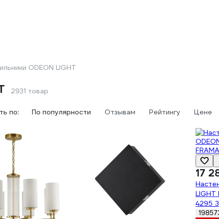
ильники ODEON LIGHT
T
2931 товар
ь по:
По популярности
Отзывам
Рейтингу
Цене
17 2
Насте
LIGHT
4295_
19857