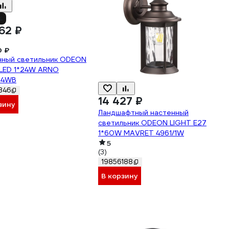
%
62 ₽
0 ₽
нный светильник ODEON
 LED 1*24W ARNO
24WB
346
14 427 ₽
зину
Ландшафтный настенный
светильник ODEON LIGHT E27
1*60W MAVRET 4961/1W
5
(3)
19856188
В корзину