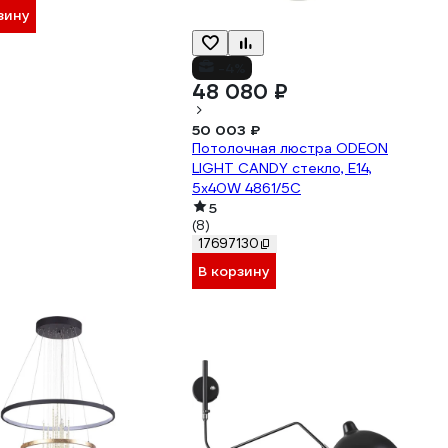
зину
-4%
48 080 ₽
50 003 ₽
Потолочная люстра ODEON
LIGHT CANDY стекло, E14,
5х40W 4861/5C
5
(8)
17697130
В корзину