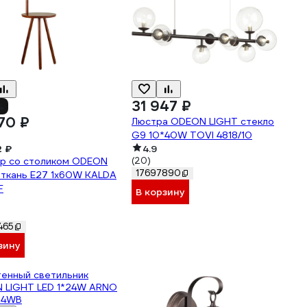
31 947 ₽
%
70 ₽
Люстра ODEON LIGHT стекло
G9 10*40W TOVI 4818/10
2 ₽
4.9
р со столиком ODEON
(20)
17697890
 ткань E27 1х60W KALDA
F
В корзину
465
зину