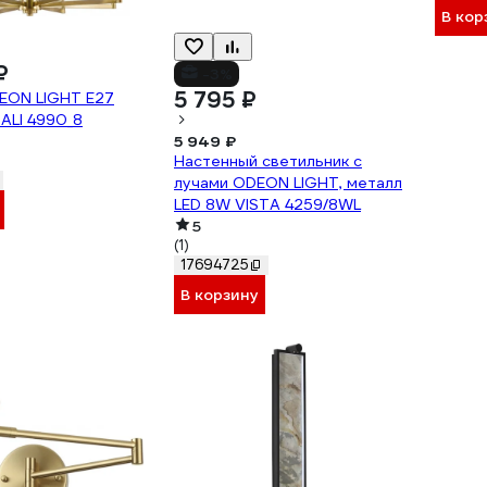
В кор
₽
-3%
5 795 ₽
EON LIGHT E27
ALI 4990_8
5 949 ₽
Настенный светильник с
лучами ODEON LIGHT, металл
LED 8W VISTA 4259/8WL
5
(1)
17694725
В корзину