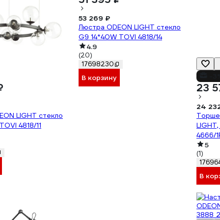
53 269 ₽
Люстра ODEON LIGHT стекло
G9 14*40W TOVI 4818/14
4.9
(20)
17698230
-3
В корзину
₽
23 5
24 23
EON LIGHT стекло
Торше
TOVI 4818/11
LIGHT,
4666/1
5
(1)
17696
В кор