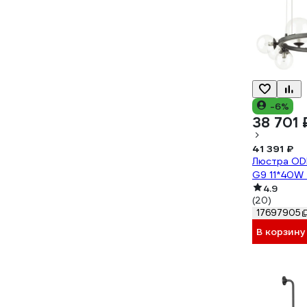
-6%
38 701 
41 391 ₽
Люстра OD
G9 11*40W 
4.9
(20)
17697905
В корзину