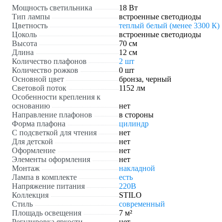
Мощность светильника
18 Вт
Тип лампы
встроенные светодиоды
Цветность
теплый белый (менее 3300 К)
Цоколь
встроенные светодиоды
Высота
70 см
Длина
12 см
Количество плафонов
2 шт
Количество рожков
0 шт
Основной цвет
бронза, черный
Световой поток
1152 лм
Особенности крепления к
основанию
нет
Направление плафонов
в стороны
Форма плафона
цилиндр
С подсветкой для чтения
нет
Для детской
нет
Оформление
нет
Элементы оформления
нет
Монтаж
накладной
Лампа в комплекте
есть
Напряжение питания
220В
Коллекция
STILO
Стиль
современный
Площадь освещения
7 м²
Регулировка яркости
нет