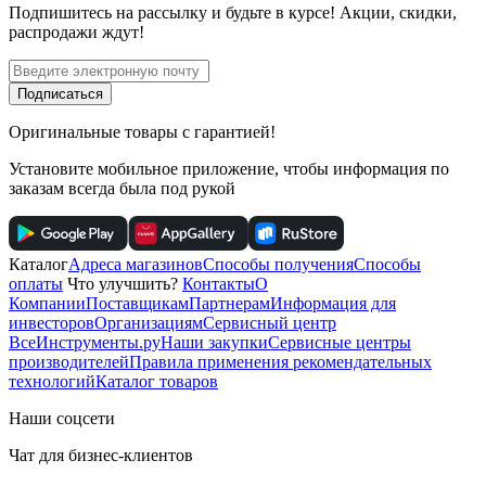
Подпишитесь
на рассылку
и будьте в курсе! Акции, скидки,
распродажи ждут!
Подписаться
Оригинальные товары с гарантией!
Установите мобильное приложение, чтобы информация по
заказам всегда была под рукой
Каталог
Адреса магазинов
Способы получения
Способы
оплаты
Что улучшить?
Контакты
О
Компании
Поставщикам
Партнерам
Информация для
инвесторов
Организациям
Сервисный центр
ВсеИнструменты.ру
Наши закупки
Сервисные центры
производителей
Правила применения рекомендательных
технологий
Каталог товаров
Наши соцсети
Чат для бизнес-клиентов