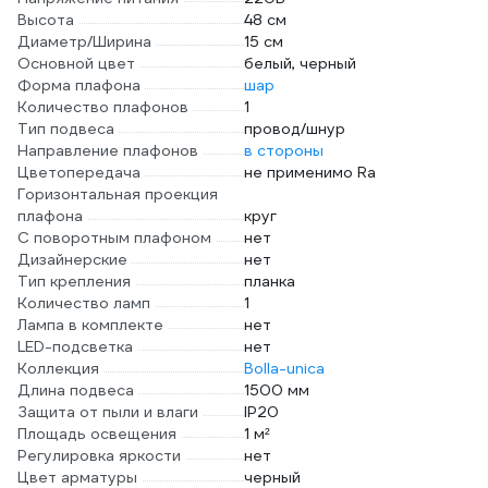
Высота
48 см
Диаметр/Ширина
15 см
Основной цвет
белый, черный
Форма плафона
шар
Количество плафонов
1
Тип подвеса
провод/шнур
Направление плафонов
в стороны
Цветопередача
не применимо Ra
Горизонтальная проекция
плафона
круг
С поворотным плафоном
нет
Дизайнерские
нет
Тип крепления
планка
Количество ламп
1
Лампа в комплекте
нет
LED-подсветка
нет
Коллекция
Bolla-unica
Длина подвеса
1500 мм
Защита от пыли и влаги
IP20
Площадь освещения
1 м²
Регулировка яркости
нет
Цвет арматуры
черный