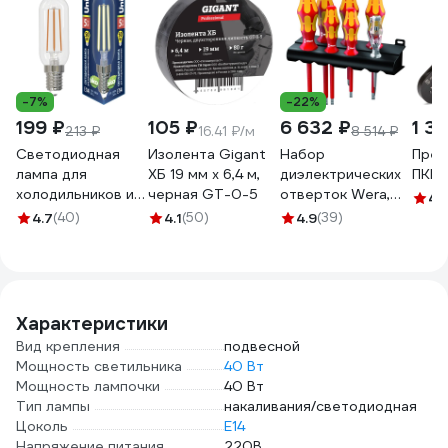
-7%
-22%
199 ₽
105 ₽
6 632 ₽
1 3
213 ₽
16.41 ₽/м
8 514 ₽
Светодиодная
Изолента Gigant
Набор
Прес
лампа для
ХБ 19 мм х 6,4 м,
диэлектрических
ПКВк
холодильников и
черная GT-0-5
отверток Wera,
4.
вытяжки Uniel LED-
VDE, индикатор
4.7
(40)
4.1
(50)
4.9
(39)
Y25-
напряжения,
5W/3000K/E14/CL
подставка, 7
GLZ04TR UL-
предметов, WE-
00007129
006147
Характеристики
Вид крепления
подвесной
Мощность светильника
40 Вт
Мощность лампочки
40 Вт
Тип лампы
накаливания/светодиодная
Цоколь
E14
Напряжение питания
220В