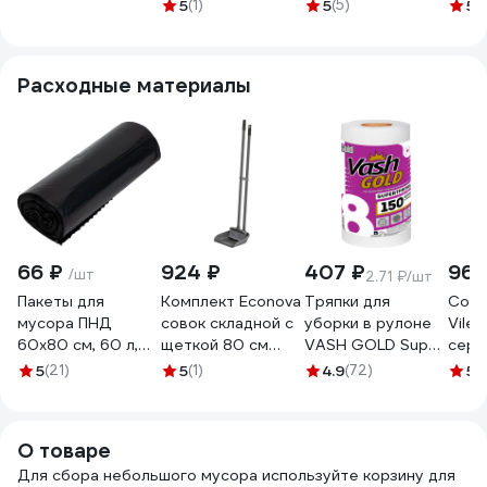
"Эконом" 9л
цвет-черный Арт.
бирюзовая
свет
5
(1)
5
(5)
5
(
черный М8217
2013696
С842БИР
С84
Расходные материалы
66 ₽
924 ₽
407 ₽
967
/шт
2.71 ₽/шт
Пакеты для
Комплект Econova
Тряпки для
Сово
мусора ПНД
совок складной с
уборки в рулоне
Viled
60x80 см, 60 л,
щеткой 80 см
VASH GOLD Super
серы
черные, в рулоне
(Темно-серый)
150 листов/рулон
1463
5
(21)
5
(1)
4.9
(72)
5
(
20 шт. Optiline 23-
431500615
307567
6735
1054
О товаре
Для сбора небольшого мусора используйте корзину для