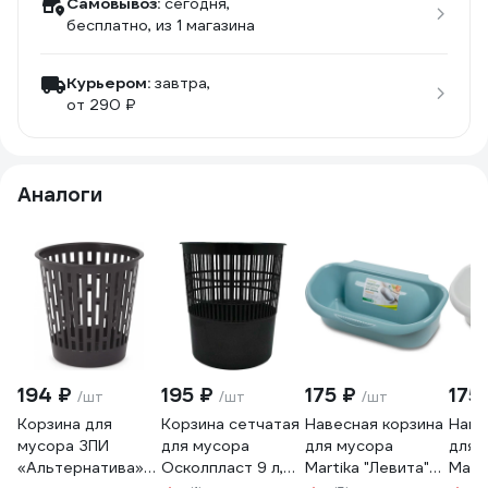
Самовывоз:
сегодня,
бесплатно
, из 1 магазина
Курьером:
завтра,
от 290 ₽
Аналоги
194 ₽
195 ₽
175 ₽
175
/шт
/шт
/шт
Корзина для
Корзина сетчатая
Навесная корзина
Наве
мусора ЗПИ
для мусора
для мусора
для 
«Альтернатива»
Осколпласт 9 л,
Martika "Левита"
Marti