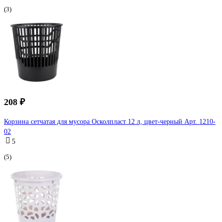
(3)
208 ₽
Корзина сетчатая для мусора Осколпласт 12 л, цвет-черный Арт. 1210-
02
5
(5)