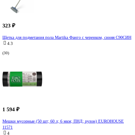
323 ₽
Щетка для подметания пола Martika Фанго с черенком, синяя С90СИН
4.3
(30)
1 594 ₽
Мешки мусорные (50 шт; 60 л; 6 мкм; ПНД; рулон) EUROHOUSE
11571
4