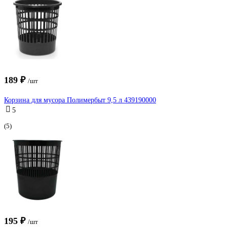
189 ₽
/шт
Корзина для мусора Полимербыт 9,5 л 439190000
5
(5)
195 ₽
/шт