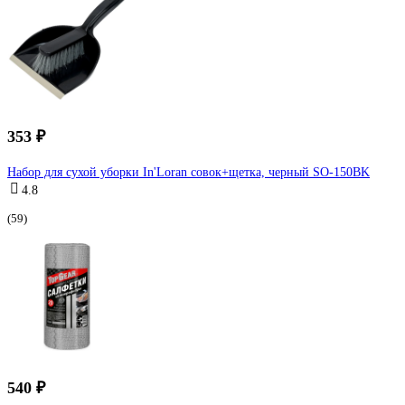
353 ₽
Набор для сухой уборки In'Loran совок+щетка, черный SO-150BK
4.8
(59)
540 ₽