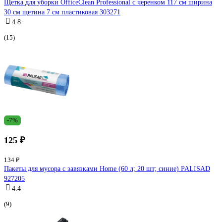
Щетка для уборки OfficeClean Professional с черенком 117 см ширина
30 см щетина 7 см пластиковая 303271
4.8
(15)
-7%
125 ₽
134 ₽
Пакеты для мусора с завязками Home (60 л; 20 шт; синие) PALISAD
927205
4.4
(9)