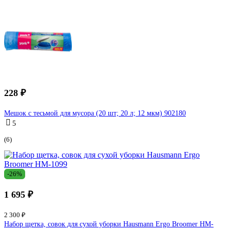
228 ₽
Мешок с тесьмой для мусора (20 шт; 20 л; 12 мкм) 902180
5
(6)
-26%
1 695 ₽
2 300 ₽
Набор щетка, совок для сухой уборки Hausmann Ergo Broomer HM-