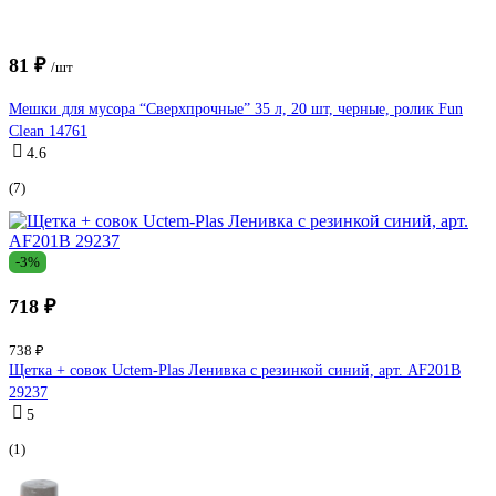
81 ₽
/шт
Мешки для мусора “Сверхпрочные” 35 л, 20 шт, черные, ролик Fun
Clean 14761
4.6
(7)
-3%
718 ₽
738 ₽
Щетка + совок Uctem-Plas Ленивка с резинкой синий, арт. AF201B
29237
5
(1)