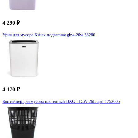
4 290 ₽
Урна для мусора Ksitex подвесная gbw-26w 33280
4 170 ₽
Контейнер для мусора настенный BXG -TCW-26L арт. 1752605