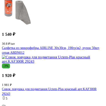
1 540 ₽
30.8 ₽/шт
Салфетка из микрофибры AIRLINE 30х30см, 190гр/м2, рулон 50шт,
серая ABDN012
-3%
1 920 ₽
1 981 ₽
Совок ловушка для подметания Uctem-Plas красный арт.KAF300R
29243
5
(2)