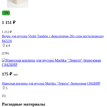
-5%
1 151 ₽
1 212 ₽
Ведро для мусора Violet Tandem с фиксатором 20л слон.кость/шоколад
842226
4.9
(236)
175 ₽
/шт
Навесная корзина для мусора Martika "Левита" бирюзовая С842БИР
5
(5)
Расходные материалы