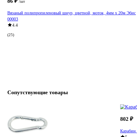
86 ₽
/шт
Вязаный полипропиленовый шнур, цветной, моток, 4мм х 20м Эбис
00003
4.4
(25)
Сопутствующие товары
802 ₽
Карабин