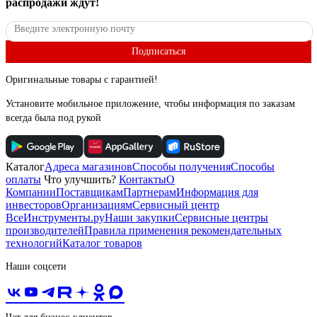
распродажи ждут!
Подписаться
Оригинальные товары с гарантией!
Установите мобильное приложение, чтобы информация по заказам
всегда была под рукой
Каталог
Адреса магазинов
Способы получения
Способы
оплаты
Что улучшить?
Контакты
О
Компании
Поставщикам
Партнерам
Информация для
инвесторов
Организациям
Сервисный центр
ВсеИнструменты.ру
Наши закупки
Сервисные центры
производителей
Правила применения рекомендательных
технологий
Каталог товаров
Наши соцсети