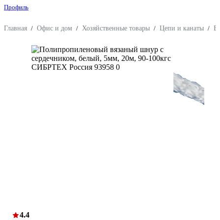
Профиль
Главная
/
Офис и дом
/
Хозяйственные товары
/
Цепи и канаты
/
В
4.4