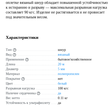
оплетке вязаный шнур обладает повышенной устойчивостью
к истиранию и разрыву — максимальная разрывная нагрузка
составляет 90 кгс. Изделие не растягивается и не провисает
под значительным весом.
Характеристики
Тип
шнур
Вид
вязаный
Применение
бытовое/хозяйственное
Длина
20 м
Диаметр
5 мм
Материал
полипропилен
Покрытие
нет
Цвет
белый
Разрывная нагрузка
100 кгс
Наличие сердечника
да
Вес нетто
0.11 кг
Устойчивость к ультрафиолету
да