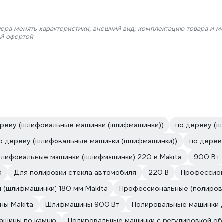
лера менять характеристики, внешний вид, комплектацию товара и м
ой офертой
ереву (шлифовальные машинки (шлифмашинки))
по дереву (
о дереву (шлифовальные машинки (шлифмашинки))
по дерев
лифовальные машинки (шлифмашинки) 220 в Makita
900 Вт
а
Для полировки стекла автомобиля
220 В
Профессион
(шлифмашинки) 180 мм Makita
Профессиональные (полиров
ы Makita
Шлифмашины 900 Вт
Полировальные машинки 
ашины по камню
Полировальные машинки с регулировкой о