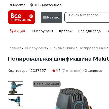
306 магазинов
Москва
Каталог
Акции
Инструмент
Крепеж
Всё для сада
Э
Главная
Инструмент
Шлифмашинки
Полировальные
/
/
/
/
Полировальная шлифмашина Maki
Код товара:
15037957
4.7
(7 отзывов)
3 вопроса
Нет в наличии