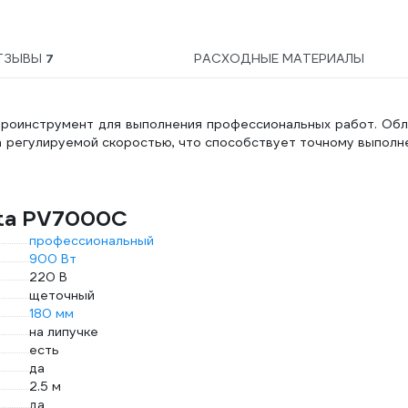
Menzerna 22202.281.870
ТЗЫВЫ
7
РАСХОДНЫЕ МАТЕРИАЛЫ
роинструмент для выполнения профессиональных работ. Обл
 регулируемой скоростью, что способствует точному выполн
ita PV7000C
профессиональный
900 Вт
220 В
щеточный
180 мм
на липучке
есть
да
2.5 м
да