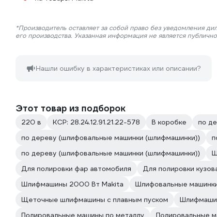
*Производитель оставляет за собой право без уведомления ди
его производства. Указанная информация не является публичн
Нашли ошибку в характеристиках или описании?
Этот товар из подборок
220 в
КСР: 28.24.12.91.21.22-578
В коробке
по д
по дереву (шлифовальные машинки (шлифмашинки))
п
по дереву (шлифовальные машинки (шлифмашинки))
Ш
Для полировки фар автомобиля
Для полировки кузов
Шлифмашины 2000 Вт Makita
Шлифовальные машинки 
Щеточные шлифмашины с плавным пуском
Шлифмашин
Полировальные машины по металлу
Полировальные м