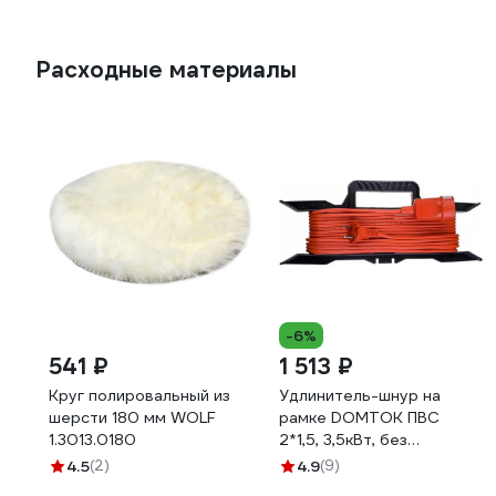
Расходные материалы
-6%
541 ₽
1 513 ₽
Круг полировальный из
Удлинитель-шнур на
шерсти 180 мм WOLF
рамке DOMTOK ПВС
1.3013.0180
2*1,5, 3,5кВт, без
заземления, 30м 2404
4.5
(2)
4.9
(9)