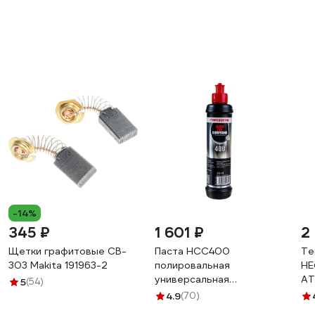
-14%
345 ₽
1 601 ₽
2
Щетки графитовые CB-
Паста HCC400
Те
303 Makita 191963-2
полировальная
НЕ
универсальная
АТ
5
(54)
высокоабразивная
4.9
(70)
улучшенная 250 мл