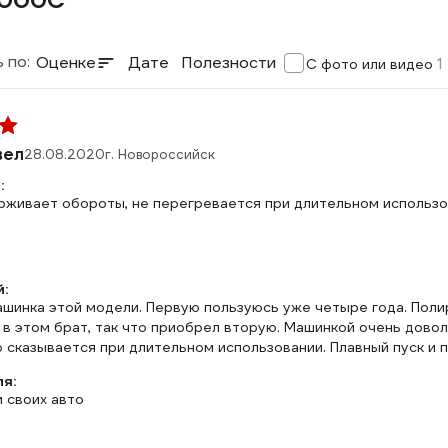
7000C
 по:
Оценке
Дате
Полезности
1
С фото или видео
вел
28.08.2020
г. Новороссийск
:
ерживает обороты, не перегревается при длительном использ
:
ашинка этой модели. Первую пользуюсь уже четыре года. Полир
в этом брат, так что приобрел вторую. Машинкой очень доволе
 сказывается при длительном использовании. Плавный пуск и 
ля:
 своих авто