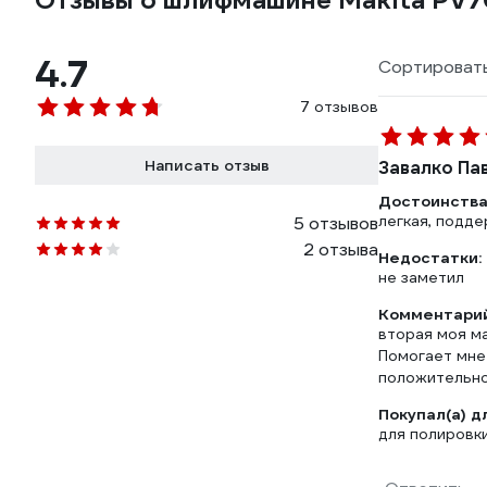
Отзывы о шлифмашине Makita PV
4.7
Сортировать
7 отзывов
Написать отзыв
Завалко Па
Достоинства
легкая, подд
5 отзывов
2 отзыва
Недостатки:
не заметил
Комментарий
вторая моя м
Помогает мне 
положительно
Покупал(а) д
для полировки