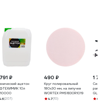
 791 ₽
490 ₽
1 785
хнический ацетон
Круг полировальный
Силово
ФТЕХИМИК 10л
180х30 мм, на липучке
рамке 
10000
WORTEX PMS1830R1019
GLANZ
4.6
(207)
4.7
(10)
4.4
(2