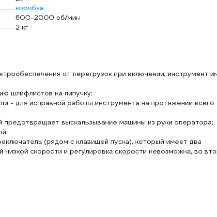
коробка
600-2000 об/мин
2 кг
ктрообеспечения от перегрузок при включении, инструмент и
ию шлифлистов на липучку;
ли - для исправной работы инструмента на протяжении всего
ый предотвращает выскальзывание машины из руки оператора;
й;
еключатель (рядом с клавишей пуска), который имеет два
й низкой скорости и регулировка скорости невозможна, во вт