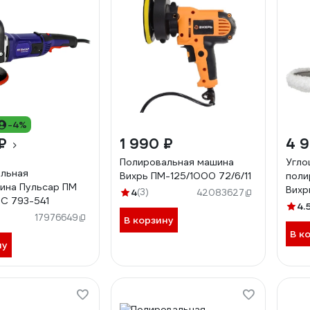
-4%
₽
1 990 ₽
4 
Полировальная машина
Угло
льная
Вихрь ПМ-125/1000 72/6/11
поли
ина Пульсар ПМ
Вихр
4
(3)
42083627
С 793-541
72/12
4.
17976649
В корзину
В к
ну