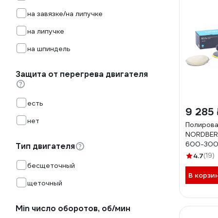
на завязке/на липучке
на липучке
на шпиндель
Защита от перегрева двигателя
есть
9 285 
нет
Полирова
NORDBERG
600-3000
Тип двигателя
NE414-18
4.7
(19)
бесщеточный
В корзи
щеточный
Min число оборотов, об/мин