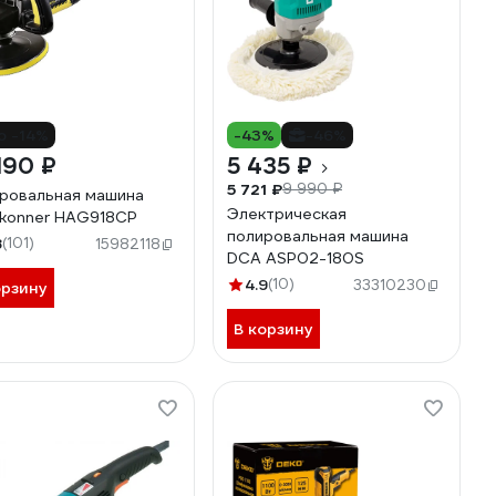
о -14%
-43%
-46%
190 ₽
5 435 ₽
5 721 ₽
9 990 ₽
ровальная машина
Электрическая
konner HAG918CP
полировальная машина
8
(101)
15982118
DCA ASP02-180S
4.9
(10)
33310230
орзину
В корзину