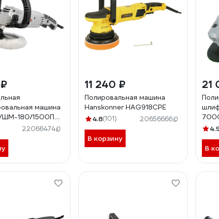
 ₽
11 240 ₽
21 
льная
Полировальная машина
Поли
овальная машина
Hanskonner HAG918CPE
шлиф
 УШМ-180/1500П
700
4.8
(101)
20656666
4.
22066474
В корзину
ну
В к