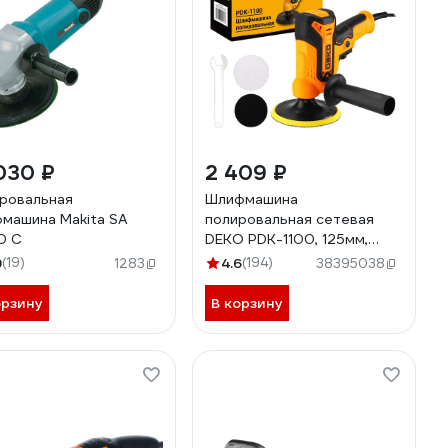
030 ₽
2 409 ₽
ровальная
Шлифмашина
машина Makita SA
полировальная сетевая
0 C
DEKO PDK-1100, 125мм,
1100 Вт 085-1063
9
(19)
4.6
(194)
1283
38395038
орзину
В корзину