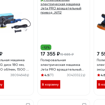
-12%
₽
17 355 ₽
7 5
19 685 ₽
льная машинка
Полировальная
Поли
 диск 180 мм,
электрическая машинка
элек
 об/мин, 1500 Вт
Jeta PRO вращательный
эксц
0
привод J4112
220V
4.5
(11)
4.
38094648
30433322
об/м
круг
ну
В корзину
В к
030
(487
4800