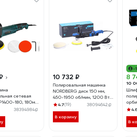
-
₽
10 732 ₽
8 7
10 0
Полировальная машинка
ина
Шли
NORDBERG диск 150 мм,
льная сетевая
поли
450-1950 об/мин, 1200 Вт
KP1400-180, 180мм,
орби
NE414-150
4.7
(19)
38094642
085-1038
PDK-
4.
38394984
1600
В корзину
ну
В к