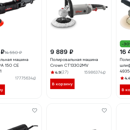
-3
 ₽
9 889 ₽
16 
14 550 ₽
льная машина
Полировальная машина
Поли
A 150 CE
Crown CT13302MV
шлиф
1
4935
4.9
(27)
15986374
4.
17775634
В корзину
ну
В к