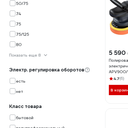
50/75
74
75
75/125
80
5 590
Показать еще 8
Полирова
электрич
Электр. регулировка оборотов
APV900/
4.7
(6)
есть
В корзи
нет
Класс товара
бытовой