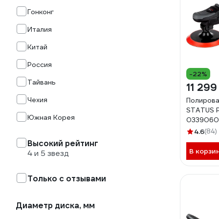
Гонконг
Италия
Китай
Россия
-22%
Тайвань
11 299
Чехия
Полирова
STATUS P
Южная Корея
0339060
4.6
(84)
Высокий рейтинг
В корзи
4 и 5 звезд
Только с отзывами
Диаметр диска, мм