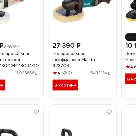
д
 ₽
27 390 ₽
10 
7 490 ₽
полировальная
Полировальная
Поли
нтерскол
шлифмашина Makita
Hans
1300ЭМ 180.1.1.00
9237CB
4.
4.5
(50)
15025656
15492134
В к
ну
В корзину