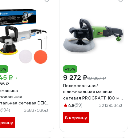
13%
-15%
45 ₽
9 272 ₽
10 867 ₽
65 ₽
Полировальная/
фмашина
шлифовальная машина
ровальная
сетевая PROCRAFT 180 мм
тальная сетевая DEKO
2100Вт, 3000 об/мин
4.9
(59)
32139534
1600 PRO, 150мм,
6
(194)
PM2100
36837036
 Вт 085-1065
В корзину
орзину