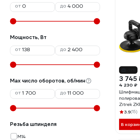
от
до
Мощность, Вт
от
до
-11%
3 745 
Max число оборотов, об/мин
4 230 ₽
Шлифмаш
от
до
полирова
Zitrek Z
1400 Вт 
3.9
(15)
Резьба шпинделя
В корзи
М14