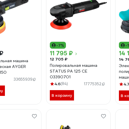
-7%
-
 ₽
11 795 ₽
14 
12 705 ₽
14 7
льная машина
Полировальная машина
Элек
еская AYGER
STATUS PA 125 CE
поли
150
03390701
маши
33655939
орби
4.6
(84)
17775352
4.
PL-1
ну
В корзину
В к