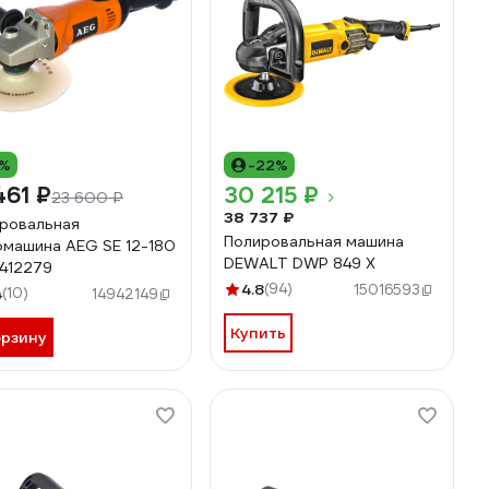
0%
-22%
461 ₽
30 215 ₽
23 600 ₽
38 737 ₽
ровальная
Полировальная машина
машина AEG SE 12-180
DEWALT DWP 849 X
412279
4.8
(94)
15016593
4
(10)
14942149
Купить
орзину