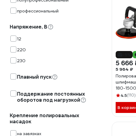
полупрофессиональный
профессиональный
Напряжение, В
12
220
-5%
230
5 666 
5 964 ₽
Полирова
Плавный пуск
шлифмаш
180-1500
Поддержание постоянных
4.5
(110)
оборотов под нагрузкой
В корзи
Крепление полировальных
насадок
на завязках