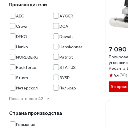
Производители
AEG
AYGER
Crown
DCA
DEKO
Dewalt
Hanko
Hanskonner
7 090
Полирова
NORDBERG
Patriot
углошлиф
Rockforce
STATUS
Ресанта
75/12/12
4.4
(30)
Sturm
ЗУБР
В корзи
Интерскол
Пульсар
Показать еще 42
Страна производства
Германия