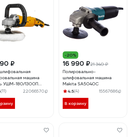
-20%
990 ₽
16 990 ₽
21 340 ₽
шлифовальная
Полировально-
ровальная машина
шлифовальная машина
ь УШМ-180/1300П
Makita SA5040C
/13
5
(11)
4.5
(4)
22066570
15567686
орзину
В корзину