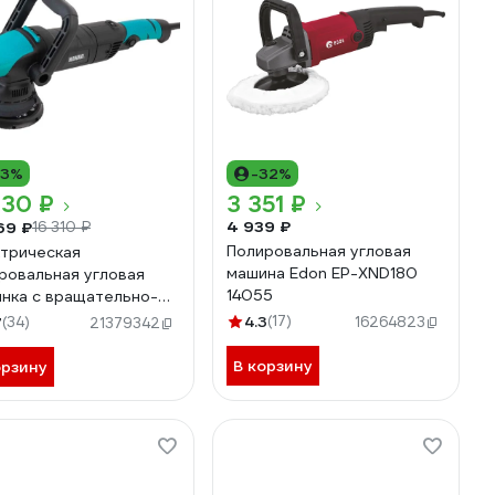
13%
-32%
130 ₽
3 351 ₽
4 939 ₽
69 ₽
16 310 ₽
Полировальная угловая
трическая
машина Edon EP-XND180
ровальная угловая
14055
нка с вращательно-
тальным типом Hanko
4.3
(17)
7
(34)
16264823
21379342
5AL
В корзину
орзину