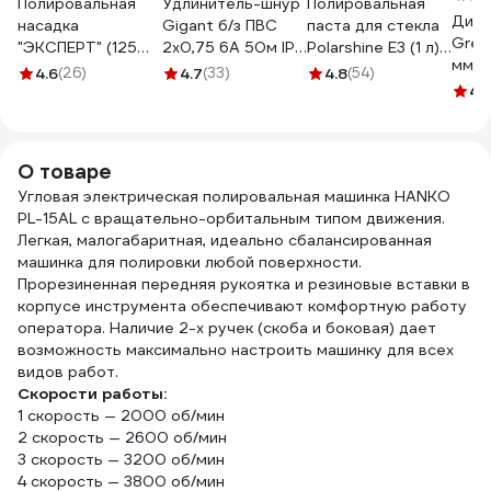
Полировальная
Удлинитель-шнур
Полировальная
Диск
насадка
Gigant б/з ПВС
паста для стекла
Gree
"ЭКСПЕРТ" (125
2х0,75 6A 50м IP
Polarshine E3 (1 л)
мм 1
мм) Зубр 3595-
44 INDUSTRY EG
MIRKA 7990310111
4.6
(26)
4.7
(33)
4.8
(54)
100 
125
PE-017
4.
DC34
О товаре
Угловая электрическая полировальная машинка HANKO
PL-15AL с вращательно-орбитальным типом движения.
Легкая, малогабаритная, идеально сбалансированная
машинка для полировки любой поверхности.
Прорезиненная передняя рукоятка и резиновые вставки в
корпусе инструмента обеспечивают комфортную работу
оператора. Наличие 2-х ручек (скоба и боковая) дает
возможность максимально настроить машинку для всех
видов работ.
Скорости работы:
1 скорость — 2000 об/мин
2 скорость — 2600 об/мин
3 скорость — 3200 об/мин
4 скорость — 3800 об/мин