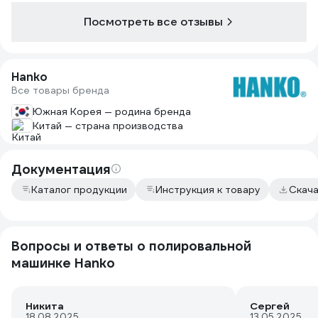
надо снимать либо дополировоыать
Посмотреть все отзывы
ротором. Машинка отличная
рекомендую плавный пуск обороты
под нагрузкой все в норме, обороты
соответствуют. Полирую на 5
Hanko
скорости поста Koch H9 с меховым
Все товары бренда
кругом.
Южная Корея — родина бренда
Китай — страна производства
Документация
Каталог продукции
Инструкция к товару
Скач
Вопросы и ответы о полировальной
машинке Hanko
Никита
Сергей
18.08.2025
13.05.2025