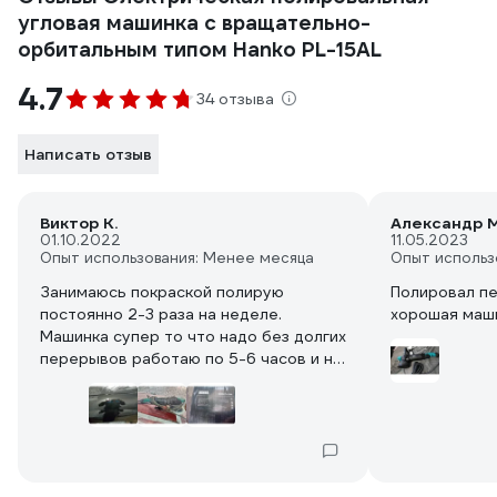
угловая машинка с вращательно-
орбитальным типом Hanko PL-15AL
4.7
34 отзыва
Написать отзыв
Виктор К.
Александр М
01.10.2022
11.05.2023
Опыт использования: Менее месяца
Опыт использ
Занимаюсь покраской полирую
Полировал пе
постоянно 2-3 раза на неделе.
хорошая маш
Машинка супер то что надо без долгих
перерывов работаю по 5-6 часов и не
нагрелась. Лак не греет не пробивает
единственное в некоторых местах ей
не возьмёшь возле ручек зеркал
шилдиков и прочих выступающих
элементов но это недостаток всех
эксцентриков, поэтому эти элементы