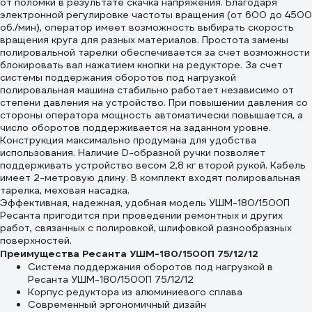
от поломки в результате скачка напряжения. Благодаря
электронной регулировке частоты вращения (от 600 до 4500
об./мин), оператор имеет возможность выбирать скорость
вращения круга для разных материалов. Простота замены
полировальной тарелки обеспечивается за счет возможности
блокировать вал нажатием кнопки на редукторе. За счет
системы поддержания оборотов под нагрузкой
полировальная машина стабильно работает независимо от
степени давления на устройство. При повышении давления со
стороны оператора мощность автоматически повышается, а
число оборотов поддерживается на заданном уровне.
Конструкция максимально продумана для удобства
использования. Наличие D-образной ручки позволяет
поддерживать устройство весом 2,8 кг второй рукой. Кабель
имеет 2-метровую длину. В комплект входят полировальная
тарелка, меховая насадка.
Эффективная, надежная, удобная модель УШМ-180/1500П
Ресанта пригодится при проведении ремонтных и других
работ, связанных с полировкой, шлифовкой разнообразных
поверхностей.
Преимущества Ресанта УШМ-180/1500П 75/12/12
Система поддержания оборотов под нагрузкой в
Ресанта УШМ-180/1500П 75/12/12
Корпус редуктора из алюминиевого сплава
Современный эргономичный дизайн