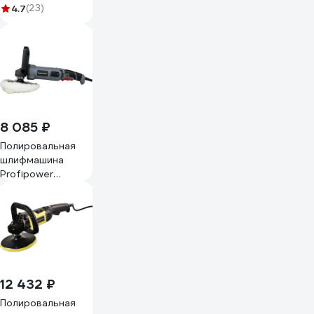
5022687
4.7
(23)
8 085 ₽
Полировальная
шлифмашина
Profipower
УПМ-180 (180мм,
1400Вт, 1300-
4000об/мин, с
регулировкой
оборотов, в
коробке) E0303
12 432 ₽
Полировальная