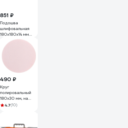
851 ₽
Подошва
шлифовальная
180x180x14 мм
Uniq tool UTG-
S912
490 ₽
Круг
полировальный
180х30 мм, на
липучке WORTEX
4.7
(10)
PMS1830R1019