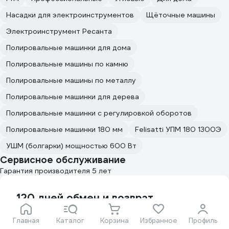
Насадки для электроинструментов
Щёточные машины
Электроинструмент Ресанта
Полировальные машинки для дома
Полировальные машины по камню
Полировальные машины по металлу
Полировальные машинки для дерева
Полировальные машинки с регулировкой оборотов
Полировальные машинки 180 мм
Felisatti УПМ 180 1300Э
УШМ (болгарки) мощностью 600 Вт
Сервисное обслуживание
Гарантия производителя 5 лет
120 дней обмен и возврат
Вы можете вернуть товар, который не был
использован
Главная
Каталог
Корзина
Избранное
Профиль