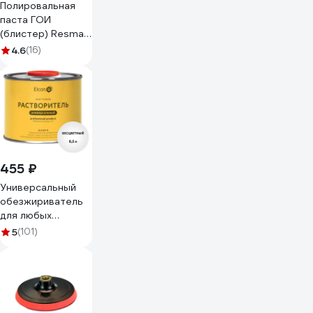
Полировальная
паста ГОИ
(блистер) Resmat
2705
4.6
(16)
455 ₽
Универсальный
обезжириватель
для любых
поверхностей
5
(101)
Elcon R 0,5 л 00-
00004032