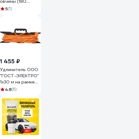
овчины (180
мм) MIRKA 7990185111
5
(1)
1 455 ₽
Удлинитель ООО
"ГОСТ-ЭЛЕКТРО"
1x30 м на рамке
ПВС 2x1,0
4.8
(6)
Меркурий УП6-159
"МРК" 330222