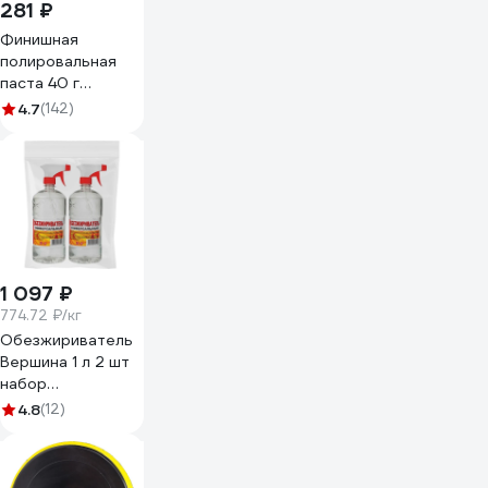
281 ₽
Финишная
полировальная
паста 40 г
WALNUT
4.7
(142)
WLN0010
1 097 ₽
774.72 ₽/кг
Обезжириватель
Вершина 1 л 2 шт
набор
ВИ4607019162116
4.8
(12)