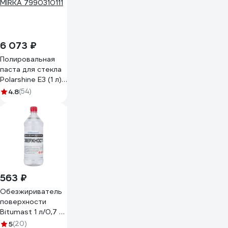
6 073 ₽
Полировальная
паста для стекла
Polarshine E3 (1 л)
MIRKA 7990310111
4.8
(54)
563 ₽
Обезжириватель
поверхности
Bitumast 1 л/0,7 кг
4607952901148
5
(20)