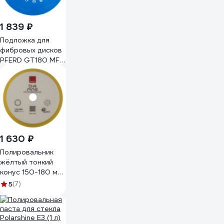
1 839 ₽
Подложка для
фибровых дисков
PFERD GT180 MF
M14 (668085)
44890060
1 630 ₽
Полировальник
жёлтый тонкий
конус 150-180 мм
/48 RUPES
5
(7)
9.DA180M