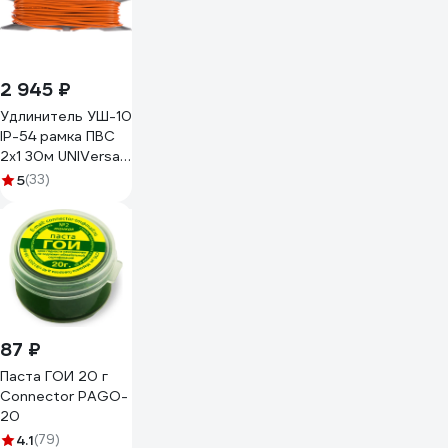
2 945 ₽
Удлинитель УШ-10
IP-54 рамка ПВС
2x1 30м UNIVersal
9632793
5
(33)
87 ₽
Паста ГОИ 20 г
Connector PAGO-
20
4.1
(79)