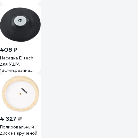
406 ₽
Насадка Elitech
для УШМ,
180мм,резина
1820.161400
204955
4 327 ₽
Полировальный
диск из крученой