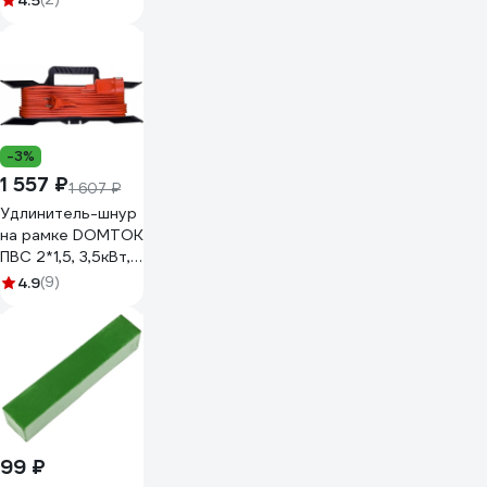
4.5
-3%
1 557 ₽
1 607 ₽
Удлинитель-шнур
на рамке DOMTOK
ПВС 2*1,5, 3,5кВт,
без заземления,
4.9
(9)
30м 2404
99 ₽