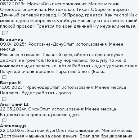
08.12.2023
г. Москва
Опыт использования: Менее месяца
Очень эргономичная. Не тяжёлая. Тихая. Обороты держит.
Длинный сетевой провод. НО! Провод греется! Как так то! Как
можно сделать хорошую, удобную машинку и поставить такой
плохой провод!!! Греется по всей длинне!!! Ну неужели нельзя
рассчитать нужное сечение! В остальном без нареканий.
1
Рекомендую к покупке с небольшой доработкой.
Владимир
09.04.2025
г. Ростов-на-Дону
Опыт использования: Менее
месяца
Машинка отличная. Плавный пуск, обороты при нагрузке
держит, не греется. По весу нормально, по шуму то же. В
комплекте идут запасные щётки.Работать одно удовольствие.
Покупкой очень доволен. Гарантия 5 лет. (Если
зарегестрируешся на сайте), а так 1год, но думаю ремонт не
понадобится. Сделана добротно.
Батраз К.
16.05.2023
г. Краснодар
Опыт использования: Менее месяца
Надеюсь, будет работать долго.
Анатолий Ш.
22.05.2024
г. Омск
Опыт использования: Менее месяца
В целом пока доволен, рекомендую.
Александр
22.01.2024
г. Екатеринбург
Опыт использования: Менее месяца
Достойная машинка за свои деньги. Брал для браширования