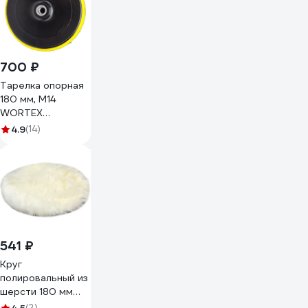
700 ₽
Тарелка опорная
180 мм, М14
WORTEX
PMP180000019
4.9
(14)
541 ₽
Круг
полировальный из
шерсти 180 мм
WOLF 1.3013.0180
(2)