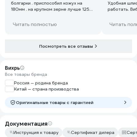
болгарки . приспособил кожух на
Удобная шли
180мм . на крупном зерне лучше 125мм
работать. Ви
и главное не давить ,чтобы обороты
Есть регулир
не проседали . пойдёт и стены
и шлифовки р
Читать полностью
Читать пол
шлифовать и керамику черпашкой .
оборотам дер
универсальная за свои деньги
Посмотреть все отзывы
Вихрь
Все товары бренда
Россия — родина бренда
Китай — страна производства
Оригинальные товары c гарантией
Документация
Инструкция к товару
Сертификат дилера
Серт