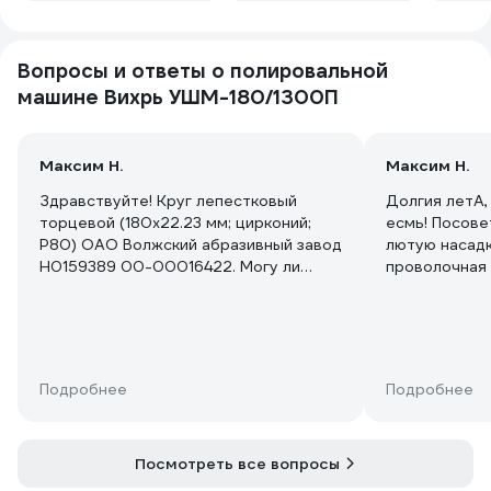
Вопросы и ответы о полировальной
машине Вихрь УШМ-180/1300П
Максим Н.
Максим Н.
Здравствуйте! Круг лепестковый
Долгия летА, 
торцевой (180х22.23 мм; цирконий;
есмь! Посове
P80) ОАО Волжский абразивный завод
лютую насад
Н0159389 00-00016422. Могу ли
проволочная 
использовать такие круги? Какое
какой расход
крепление для этих дисков? Как на
ванной от по
болгарке обычной? Гайка и фланец?
Может лепес
(можно ссылку или артикул?)
что-нибудь п
примете? Арт
Подробнее
Подробнее
,пожалуйста!
Посмотреть все вопросы