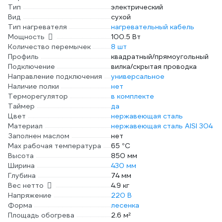
Тип
электрический
Вид
сухой
Тип нагревателя
нагревательный кабель
Мощность
100.5 Вт
Количество перемычек
8 шт
Профиль
квадратный/прямоугольный
Подключение
вилка/скрытая проводка
Направление подключения
универсальное
Наличие полки
нет
Терморегулятор
в комплекте
Таймер
да
Цвет
нержавеющая сталь
Материал
нержавеющая сталь AISI 304
Заполнен маслом
нет
Max рабочая температура
65 °С
Высота
850 мм
Ширина
430 мм
Глубина
74 мм
Вес нетто
4.9 кг
Напряжение
220 В
Форма
лесенка
Площадь обогрева
2.6 м²