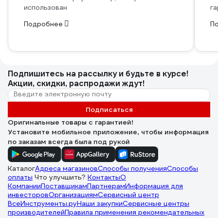
использован
га
Подробнее
П
Подпишитесь
на рассылку
и будьте в курсе!
Акции, скидки, распродажи ждут!
Подписаться
Оригинальные товары с гарантией!
Установите мобильное приложение, чтобы информация
по заказам всегда была под рукой
Каталог
Адреса магазинов
Способы получения
Способы
оплаты
Что улучшить?
Контакты
О
Компании
Поставщикам
Партнерам
Информация для
инвесторов
Организациям
Сервисный центр
ВсеИнструменты.ру
Наши закупки
Сервисные центры
производителей
Правила применения рекомендательных