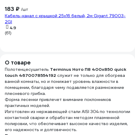
183 ₽
-
/шт
4
Кабель-канал с крышкой 25х16 белый, 2м Gigant 79003-
2GI
41
Из
4.9
(61)
G
(2
О товаре
Полотенцесушитель
Terminus Ното П8 400x850 quick
touch 4670078554192
служит не только для обогрева
ванной комнаты, но и понижает уровень влажности в
помещении, благодаря чему подавляется размножение
плесневого грибка.
Форма лесенки привлечет внимание поклонников
практичных моделей.
Изготовлен из нержавеющей стали AISI 304 по технологии
контактной сварки и обработан методом плазменной
полировки, что обеспечивает высокое качество изделия,
его надежность и долговечность.