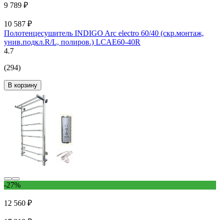
9 789 ₽
10 587 ₽
Полотенцесушитель INDIGO Arc electro 60/40 (скр.монтаж,
унив.подкл.R/L, полиров.) LCAE60-40R
4.7
(294)
В корзину
-27%
12 560 ₽