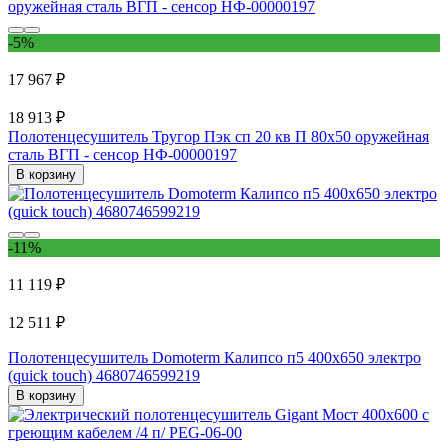
-5%
17 967 ₽
18 913 ₽
Полотенцесушитель Тругор Пэк сп 20 кв П 80х50 оружейная
сталь ВГП - сенсор НФ-00000197
В корзину
-11%
11 119 ₽
12 511 ₽
Полотенцесушитель Domoterm Калипсо п5 400x650 электро
(quick touch) 4680746599219
В корзину