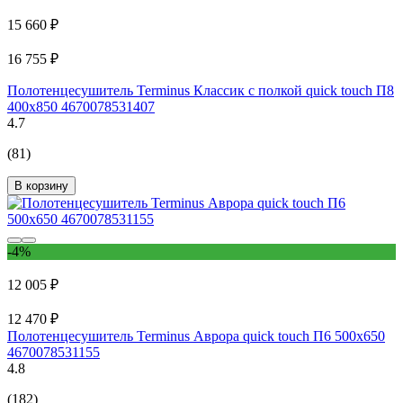
15 660 ₽
16 755 ₽
Полотенцесушитель Terminus Классик с полкой quick touch П8
400x850 4670078531407
4.7
(81)
В корзину
-4%
12 005 ₽
12 470 ₽
Полотенцесушитель Terminus Аврора quick touch П6 500x650
4670078531155
4.8
(182)