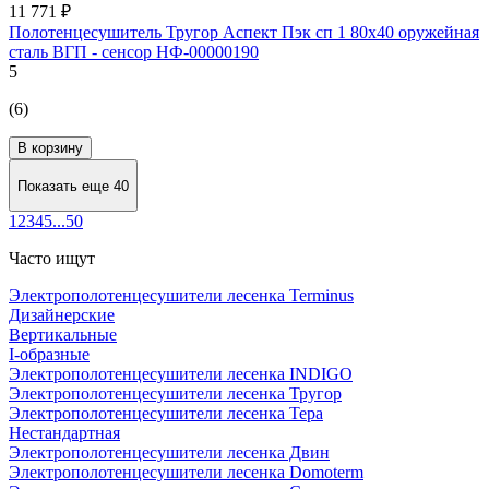
11 771 ₽
Полотенцесушитель Тругор Аспект Пэк сп 1 80х40 оружейная
сталь ВГП - сенсор НФ-00000190
5
(6)
В корзину
Показать еще 40
1
2
3
4
5
...
50
Часто ищут
Электрополотенцесушители лесенка Terminus
Дизайнерские
Вертикальные
I-образные
Электрополотенцесушители лесенка INDIGO
Электрополотенцесушители лесенка Тругор
Электрополотенцесушители лесенка Тера
Нестандартная
Электрополотенцесушители лесенка Двин
Электрополотенцесушители лесенка Domoterm