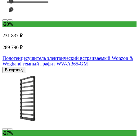
-20%
231 837 ₽
289 796 ₽
Полотенцесушитель электрический встраиваемый Wonzon &
Woghand темный графит WW-A365-GM
В корзину
-27%