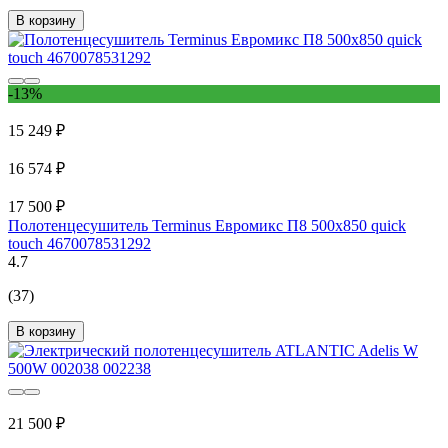
В корзину
-13%
15 249 ₽
16 574 ₽
17 500 ₽
Полотенцесушитель Terminus Евромикс П8 500x850 quick
touch 4670078531292
4.7
(37)
В корзину
21 500 ₽