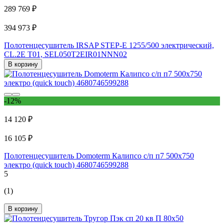
289 769 ₽
394 973 ₽
Полотенцесушитель IRSAP STEP-E 1255/500 электрический,
CL.2E T01, SEL050T2EIR01NNN02
В корзину
-12%
14 120 ₽
16 105 ₽
Полотенцесушитель Domoterm Калипсо с/п п7 500x750
электро (quick touch) 4680746599288
5
(1)
В корзину