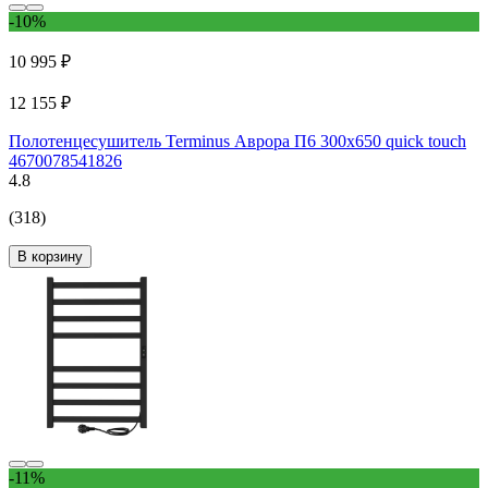
-10%
10 995 ₽
12 155 ₽
Полотенцесушитель Terminus Аврора П6 300x650 quick touch
4670078541826
4.8
(318)
В корзину
-11%