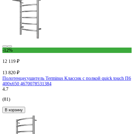
-12%
12 119 ₽
13 820 ₽
Полотенцесушитель Terminus Классик с полкой quick touch П6
400x650 4670078531384
4.7
(81)
В корзину