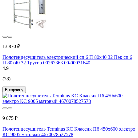
13 870 ₽
Полотенцесушитель электрический сп 6 П 80х40 32 Пэк сп 6
П 80х40 32 Тругор 00267363 00-00031640
4.9
(78)
В корзину
9 875 ₽
Полотенцесушитель Terminus КС Классик П6 450x600 электро
КС 9005 матовый 4670078527578