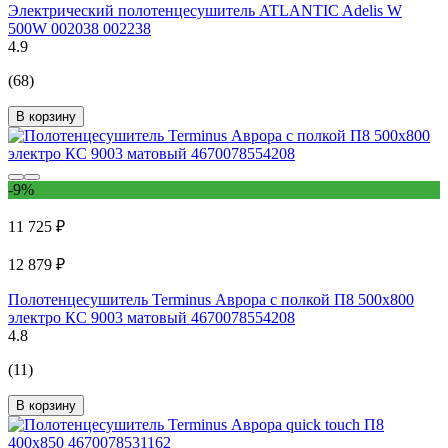
Электрический полотенцесушитель ATLANTIC Adelis W
500W 002038 002238
4.9
(68)
В корзину
-9%
11 725 ₽
12 879 ₽
Полотенцесушитель Terminus Аврора с полкой П8 500x800
электро КС 9003 матовый 4670078554208
4.8
(11)
В корзину