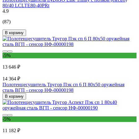
80/40 LСLTE80-40PRt
4.9
(87)
В корзину
-5%
13 646 ₽
14 364 ₽
Полотенцесушитель Тругор Пэк сп 6 П 80х50 оружейная
сталь ВГП - сенсор НФ-00000198
В корзину
-5%
11 182 ₽