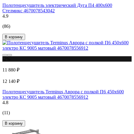
Полотенцесушитель электрический Дуга П4 400x600
Стелмикс 4670078543042
4.9
(86)
В корзину
-2%
11 880 ₽
12 140 ₽
Полотенцесушитель Terminus Аврора с полкой П6 450x600
электро КС 9005 матовый 4670078556912
4.8
(11)
В корзину