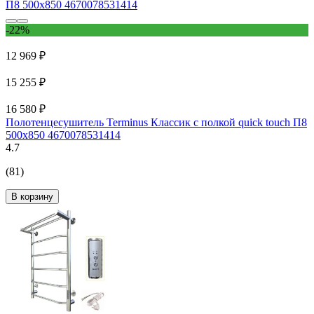
-22%
12 969 ₽
15 255 ₽
16 580 ₽
Полотенцесушитель Terminus Классик с полкой quick touch П8
500x850 4670078531414
4.7
(81)
В корзину