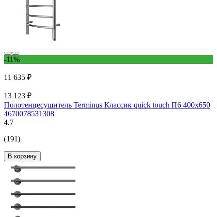
-11%
11 635 ₽
13 123 ₽
Полотенцесушитель Terminus Классик quick touch П6 400x650
4670078531308
4.7
(191)
В корзину