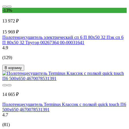
-13%
13 972 ₽
15 969 ₽
Полотенцесушитель электрический сп 6 П 80х50 32 Пэк сп 6
П 80х50 32 Тругор 00267364 00-00031641
4.9
(129)
В корзину
14 665 ₽
Полотенцесушитель Terminus Классик с полкой quick touch П6
500x650 4670078531391
4.7
(81)