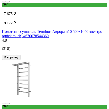
-3%
17 675 ₽
18 172 ₽
Полотенцесушитель Terminus Аврора п10 500x1050 электро
(quick touch) 4670078544360
4.8
(318)
В корзину
-7%