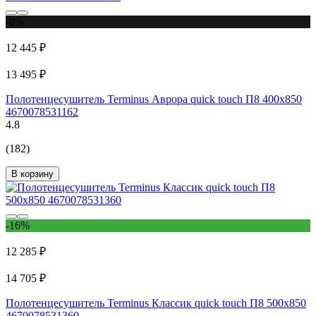
-8%
12 445 ₽
13 495 ₽
Полотенцесушитель Terminus Аврора quick touch П8 400x850
4670078531162
4.8
(182)
В корзину
-16%
12 285 ₽
14 705 ₽
Полотенцесушитель Terminus Классик quick touch П8 500x850
4670078531360