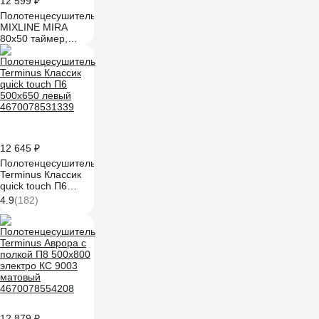
12 599 ₽
Полотенцесушитель
MIXLINE MIRA
80x50 таймер,
403Вт, 7
перекладин + полка
электрический
БЕЛЫЙ_ 556419
12 645 ₽
Полотенцесушитель
Terminus Классик
quick touch П6
500x650 левый
4.9
(182)
4670078531339
12 879 ₽