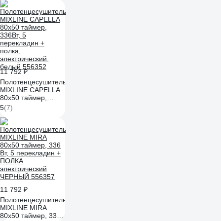
4670078542953
11 792 ₽
Полотенцесушитель
MIXLINE CAPELLA
80x50 таймер,
336Вт, 5
5
(7)
перекладин +
полка,
электрический,
белый 556352
11 792 ₽
Полотенцесушитель
MIXLINE MIRA
80x50 таймер, 336