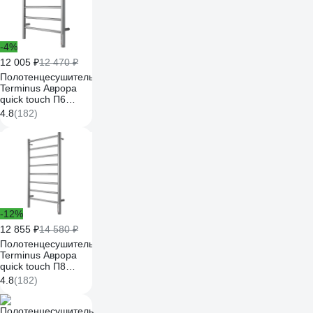
-4%
12 005 ₽
12 470 ₽
Полотенцесушитель
Terminus Аврора
quick touch П6
500x650
4.8
(182)
4670078531155
-12%
12 855 ₽
14 580 ₽
Полотенцесушитель
Terminus Аврора
quick touch П8
500x850
4.8
(182)
4670078531179