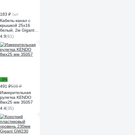
183 ₽
/шт
Кабель-канал с
крышкой 25х16
белый, 2м Gigant
79003-2GI
4.9
(61)
-3%
491 ₽
508 ₽
Измерительная
рулетка KENDO
8мх25 мм 35057
4.4
(35)