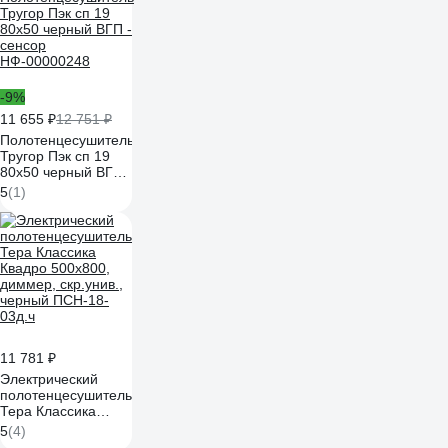
-9%
11 655 ₽
12 751 ₽
Полотенцесушитель
Тругор Пэк сп 19
80х50 черный ВГП -
сенсор
5
(1)
НФ-00000248
11 781 ₽
Электрический
полотенцесушитель
Тера Классика
Квадро 500x800,
5
(4)
диммер, скр.унив.,