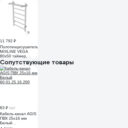
Вт, 5 перекладин +
ПОЛКА
электрический
ЧЕРНЫЙ 556357
11 792 ₽
Полотенцесушитель
MIXLINE VEGA
80x50 таймер,
318Вт, 5
Сопутствующие товары
перекладин +
ПОЛКА
электрический
БЕЛЫЙ 556354
83 ₽
/шт
Кабель-канал AGIS
ПВХ 25x16 мм
Белый
60.01.25.16.200