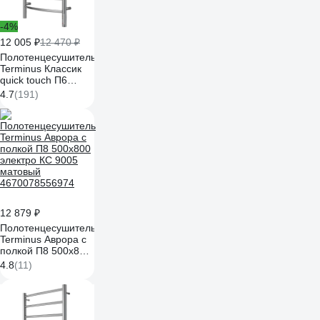
-4%
12 005 ₽
12 470 ₽
Полотенцесушитель
Terminus Классик
quick touch П6
500x650
4.7
(191)
4670078531322
12 879 ₽
Полотенцесушитель
Terminus Аврора с
полкой П8 500x800
электро КС 9005
4.8
(11)
матовый
4670078556974