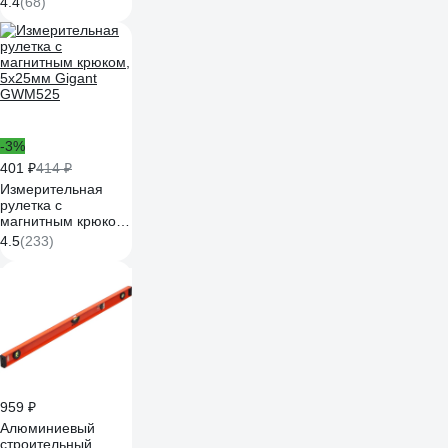
4.4
(68)
-3%
401 ₽
414 ₽
Измерительная
рулетка с
магнитным крюком,
5x25мм Gigant
4.5
(233)
GWM525
959 ₽
Алюминиевый
строительный