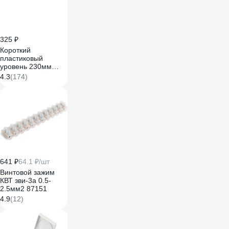
325 ₽
Короткий
пластиковый
уровень 230мм
Gigant GW230
4.3
(174)
641 ₽
64.1 ₽/шт
Винтовой зажим
КВТ зви-3а 0.5-
2.5мм2 87151
4.9
(12)