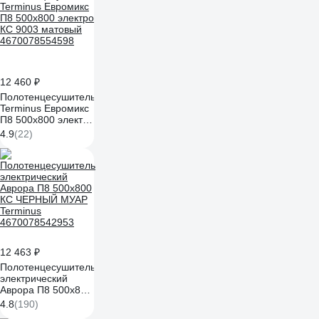
(383656) 00383656
12 460 ₽
Полотенцесушитель
Terminus Евромикс
П8 500x800 электро
КС 9003 матовый
4.9
(22)
4670078554598
12 463 ₽
Полотенцесушитель
электрический
Аврора П8 500x800
КС ЧЕРНЫЙ МУАР
4.8
(190)
Terminus