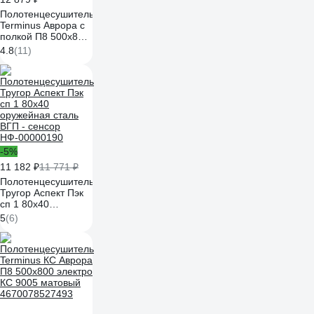
Полотенцесушитель
Terminus Аврора с
полкой П8 500x800
электро КС 9003
4.8
(11)
матовый
4670078554208
-5%
11 182 ₽
11 771 ₽
Полотенцесушитель
Тругор Аспект Пэк
сп 1 80х40
оружейная сталь
5
(6)
ВГП - сенсор
НФ-00000190