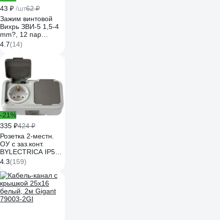
43 ₽
/шт
62 ₽
Зажим винтовой
Вихрь ЗВИ-5 1,5-4
mm?, 12 пар
73/12/3/2
4.7
(14)
-21%
335 ₽
424 ₽
Розетка 2-местн.
ОУ с заз.конт.
BYLECTRICA IP54,
серия ПРАЛЕСКА
4.3
(159)
АКВА, серый, РА16-
303 03 РА16-303
(03)