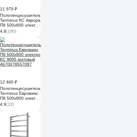
11 979 ₽
Полотенцесушитель
Terminus КС Аврора
П8 500x800 электро
КС 9005 матовый
4.8
(190)
4670078527493
12 460 ₽
Полотенцесушитель
Terminus Евромикс
П8 500x800 электро
КС 9005 матовый
4.9
(22)
4670078557087