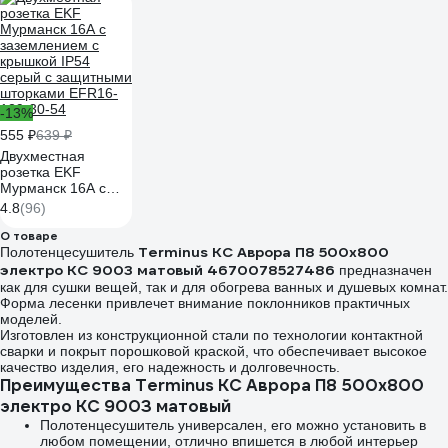
100С, белый, 10 шт
081-10-21
-13%
555 ₽
639 ₽
Двухместная
розетка EKF
Мурманск 16А с
заземлением с
4.8
(96)
крышкой IP54
серый с защитными
О товаре
Terminus КС Аврора П8 500x800
шторками EFR16-
Полотенцесушитель
129-30-54
электро КС 9003 матовый 4670078527486
предназначен
как для сушки вещей, так и для обогрева ванных и душевых комнат.
Форма лесенки привлечет внимание поклонников практичных
моделей.
Изготовлен из конструкционной стали по технологии контактной
сварки и покрыт порошковой краской, что обеспечивает высокое
качество изделия, его надежность и долговечность.
Преимущества Terminus КС Аврора П8 500x800
электро КС 9003 матовый
Полотенцесушитель универсален, его можно установить в
любом помещении, отлично впишется в любой интерьер