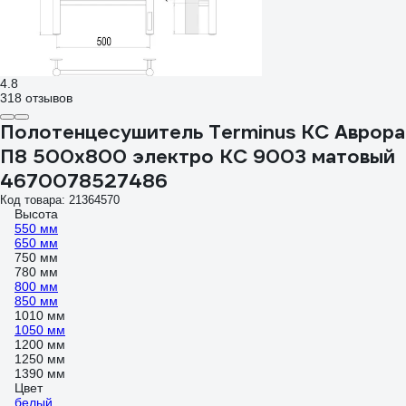
4.8
318 отзывов
Полотенцесушитель Terminus КС Аврора
П8 500x800 электро КС 9003 матовый
4670078527486
Код товара: 21364570
Высота
550 мм
650 мм
750 мм
780 мм
800 мм
850 мм
1010 мм
1050 мм
1200 мм
1250 мм
1390 мм
Цвет
белый