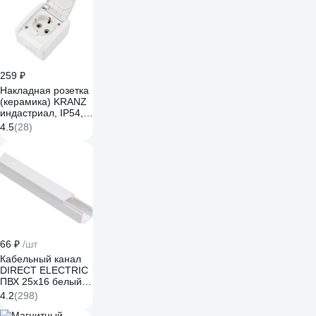
259 ₽
Накладная розетка
(керамика) KRANZ
индастриал, IP54, с
заземлением, о/у,
4.5
(28)
белая KR-78-0814
66 ₽
/шт
Кабельный канал
DIRECT ELECTRIC
ПВХ 25x16 белый
DE19722026
4.2
(298)