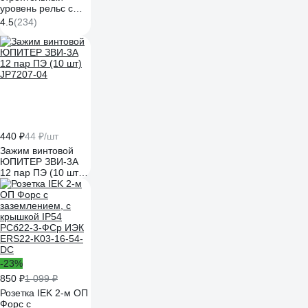
уровень рельс с
разметкой 1000мм
4.5
(234)
Gigant SL1000
440 ₽
44 ₽/шт
Зажим винтовой
ЮПИТЕР ЗВИ-3А
12 пар ПЭ (10 шт)
JP7207-04
-23%
850 ₽
1 099 ₽
Розетка IEK 2-м ОП
Форс с