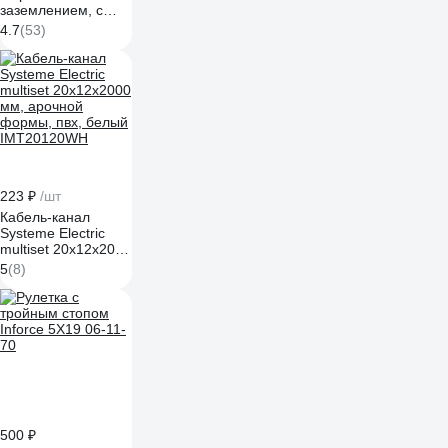
заземлением, с
крышкой IP54
4.7
(53)
РСб22-3-ФСр ИЭК
ERS22-K03-16-54-
DC
223 ₽
/шт
Кабель-канал
Systeme Electric
multiset 20x12x2000
мм, арочной
5
(8)
формы, пвх, белый
IMT20120WH
500 ₽