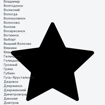
Владимир
Волгодонск
Волжский
Вологда
Волоколамск
Волосово
Волхов
Воскресенск
Воткинск
Выборг
Вышний Волочек
Вязники
Вязьма
Геленджик
Голицыно
Грозный
Грязи
Губкин
Гусь-Хрустальный
Дедовск
Дзержинск
Дзержинский
Димитровград
Динская
Дмитров