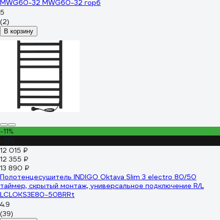
MWG60-32 MWG60-32 горб
5
(2)
В корзину
-11%
-13%
12 015 ₽
12 355 ₽
13 890 ₽
Полотенцесушитель INDIGO Oktava Slim 3 electro 80/50
таймер, скрытый монтаж, универсальное подключение R/L
LСLOKS3E80-50BRRt
4.9
(39)