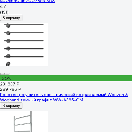
400x650 4670078531308
4.7
(191)
В корзину
-20%
231 837 ₽
289 796 ₽
Полотенцесушитель электрический встраиваемый Wonzon &
Woghand темный графит WW-A365-GM
В корзину