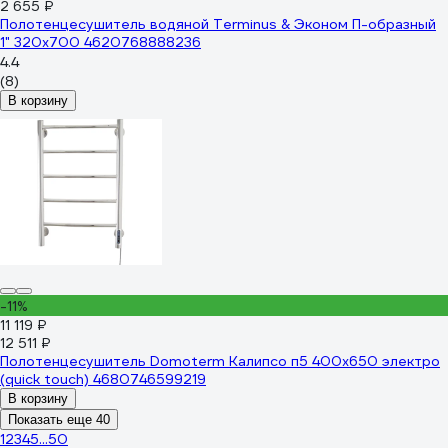
2 655 ₽
Полотенцесушитель водяной Terminus & Эконом П-образный
1" 320х700 4620768888236
4.4
(8)
В корзину
-11%
11 119 ₽
12 511 ₽
Полотенцесушитель Domoterm Калипсо п5 400x650 электро
(quick touch) 4680746599219
В корзину
Показать еще 40
1
2
3
4
5
...
50