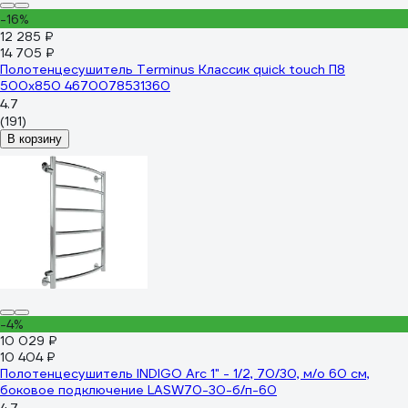
-16%
12 285 ₽
14 705 ₽
Полотенцесушитель Terminus Классик quick touch П8
500x850 4670078531360
4.7
(191)
В корзину
-4%
10 029 ₽
10 404 ₽
Полотенцесушитель INDIGO Arc 1" - 1/2, 70/30, м/о 60 см,
боковое подключение LASW70-30-б/п-60