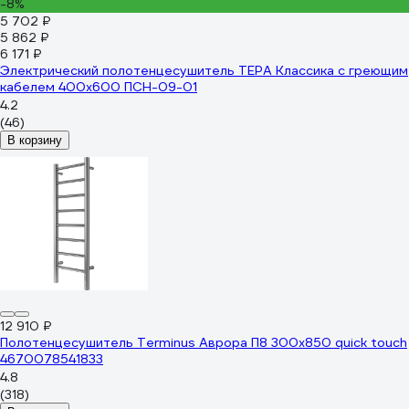
-8%
5 702 ₽
5 862 ₽
6 171 ₽
Электрический полотенцесушитель ТЕРА Классика с греющим
кабелем 400x600 ПСН-09-01
4.2
(46)
В корзину
12 910 ₽
Полотенцесушитель Terminus Аврора П8 300x850 quick touch
4670078541833
4.8
(318)