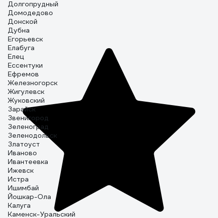
Долгопрудный
Домодедово
Донской
Дубна
Егорьевск
Елабуга
Елец
Ессентуки
Ефремов
Железногорск
Жигулевск
Жуковский
Зарайск
Звенигород
Зеленоград
Зеленодольск
Златоуст
Иваново
Ивантеевка
Ижевск
Истра
Ишимбай
Йошкар-Ола
Калуга
Каменск-Уральский