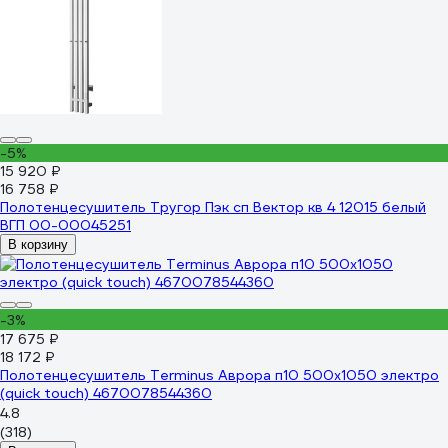
-5%
15 920 ₽
16 758 ₽
Полотенцесушитель Тругор Пэк сп Вектор кв 4 12015 белый
ВГП 00-00045251
В корзину
-3%
17 675 ₽
18 172 ₽
Полотенцесушитель Terminus Аврора п10 500x1050 электро
(quick touch) 4670078544360
4.8
(318)