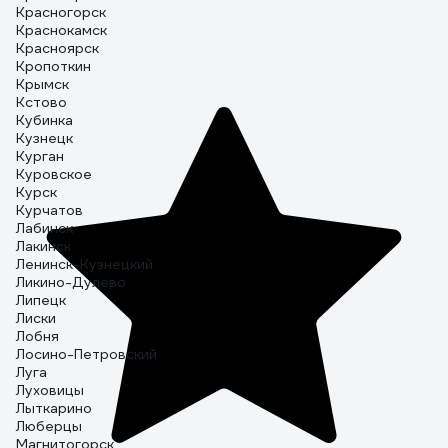
Красногорск
Краснокамск
Красноярск
Кропоткин
Крымск
Кстово
Кубинка
Кузнецк
Курган
Куровское
Курск
Курчатов
Лабинск
Лакинск
Ленинск-Кузнецкий
Ликино-Дулево
Липецк
Лиски
Лобня
Лосино-Петровский
Луга
Луховицы
Лыткарино
Люберцы
Магнитогорск