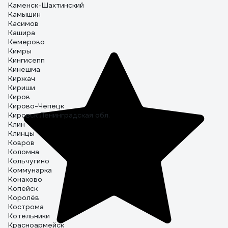
Каменск-Шахтинский
Камышин
Касимов
Кашира
Кемерово
Кимры
Кингисепп
Кинешма
Киржач
Кириши
Киров
Кирово-Чепецк
Кировск Ленинградская обл.
Клин
Клинцы
Ковров
Коломна
Кольчугино
Коммунарка
Конаково
Копейск
Королёв
Кострома
Котельники
Красноармейск