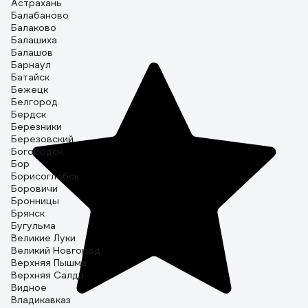
Астрахань
Балабаново
Балаково
Балашиха
Балашов
Барнаул
Батайск
Бежецк
Белгород
Бердск
Березники
Березовский
Богородск
Бор
Борисоглебск
Боровичи
Бронницы
Брянск
Бугульма
Великие Луки
Великий Новгород
Верхняя Пышма
Верхняя Салда
Видное
Владикавказ