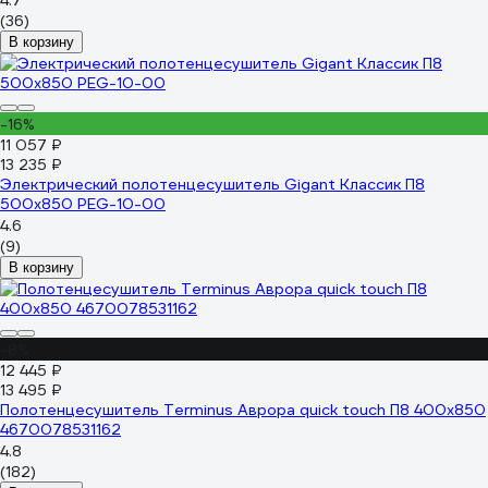
4.7
(36)
В корзину
-16%
11 057 ₽
13 235 ₽
Электрический полотенцесушитель Gigant Классик П8
500x850 PEG-10-00
4.6
(9)
В корзину
-8%
12 445 ₽
13 495 ₽
Полотенцесушитель Terminus Аврора quick touch П8 400x850
4670078531162
4.8
(182)