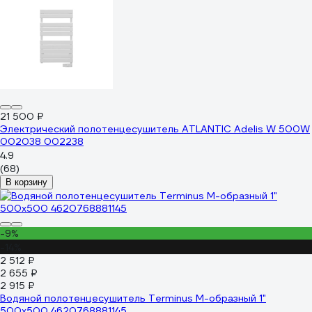
21 500 ₽
Электрический полотенцесушитель ATLANTIC Adelis W 500W
002038 002238
4.9
(68)
В корзину
-9%
-14%
2 512 ₽
2 655 ₽
2 915 ₽
Водяной полотенцесушитель Terminus М-образный 1"
500х500 4620768881145