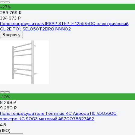
-27%
289 769 ₽
394 973 ₽
Полотенцесушитель IRSAP STEP-E 1255/500 электрический,
CL.2E T01, SEL050T2EIR01NNN02
В корзину
-10%
8 299 ₽
9 260 ₽
Полотенцесушитель Terminus КС Аврора П6 450x600
электро КС 9003 матовый 4670078527462
4.8
(190)