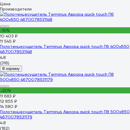
Цена
Производители
-10%
10 403 ₽
11 545 ₽
Полотенцесушитель Terminus Аврора quick touch П6 400x650
4670078531148
4.8
(318)
В корзину
-20%
11 683 ₽
12 855 ₽
14 580 ₽
Полотенцесушитель Terminus Аврора quick touch П8 500x850
4670078531179
4.8
(182)