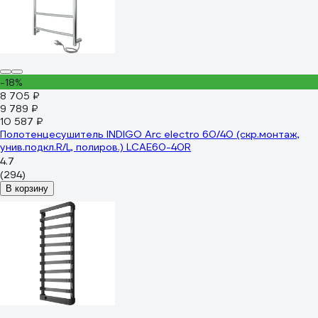
-18%
8 705 ₽
9 789 ₽
10 587 ₽
Полотенцесушитель INDIGO Arc electro 60/40 (скр.монтаж,
унив.подкл.R/L, полиров.) LCAE60-40R
4.7
(294)
В корзину