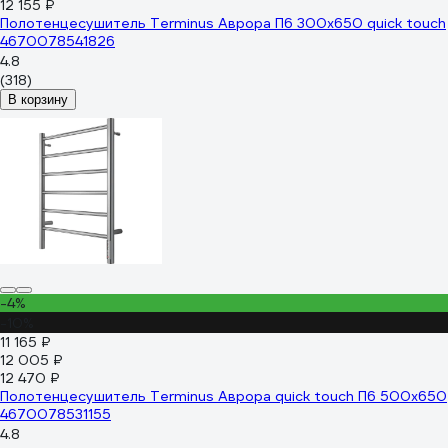
12 155 ₽
Полотенцесушитель Terminus Аврора П6 300x650 quick touch
4670078541826
4.8
(318)
В корзину
-4%
-10%
11 165 ₽
12 005 ₽
12 470 ₽
Полотенцесушитель Terminus Аврора quick touch П6 500x650
4670078531155
4.8