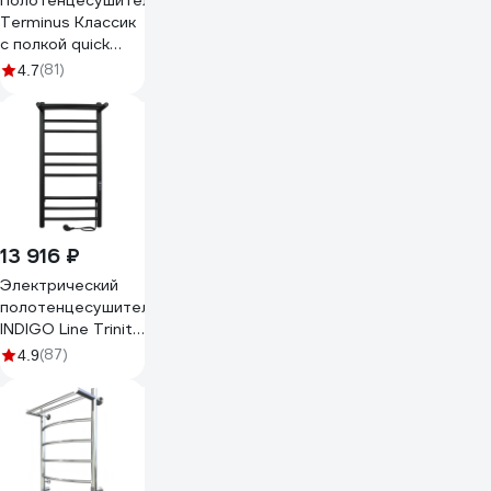
Полотенцесушитель
Terminus Классик
с полкой quick
touch П8 400x850
(81)
4.7
4670078531407
13 916 ₽
Электрический
полотенцесушитель
INDIGO Line Trinity
с/п (electro)
(87)
4.9
70/30 (таймер,
скр.монтаж,
унив.подкл.R/L,
черный муар)
LСLTE70-30PBRRt