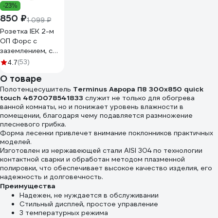
-23%
850 ₽
1 099 ₽
Розетка IEK 2-м
ОП Форс с
заземлением, с
крышкой IP54
(53)
4.7
РСб22-3-ФСр
О товаре
ИЭК ERS22-K03-
Полотенцесушитель
Terminus Аврора П8 300x850 quick
16-54-DC
touch 4670078541833
служит не только для обогрева
ванной комнаты, но и понижает уровень влажности в
помещении, благодаря чему подавляется размножение
плесневого грибка.
Форма лесенки привлечет внимание поклонников практичных
моделей.
Изготовлен из нержавеющей стали AISI 304 по технологии
контактной сварки и обработан методом плазменной
полировки, что обеспечивает высокое качество изделия, его
надежность и долговечность.
Преимущества
Надежен, не нуждается в обслуживании
Стильный дисплей, простое управление
3 температурных режима