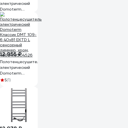
электрический
Domoterm
Классик DMT 109-
6 40x81 EKTD R
сенсорный
диммер, хром,
4680419504519
12 955 ₽
Полотенцесушитель
электрический
Domoterm
Классик DMT 109-
(1)
5
6 40x81 EKTD L
сенсорный
диммер, хром,
4680419504526