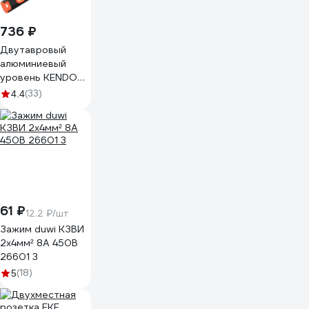
736 ₽
Двутавровый
алюминиевый
уровень KENDO
600 мм 35253
(33)
4.4
61 ₽
12.2 ₽/шт
Зажим duwi КЗВИ
2х4мм² 8А 450В
26601 3
(18)
5