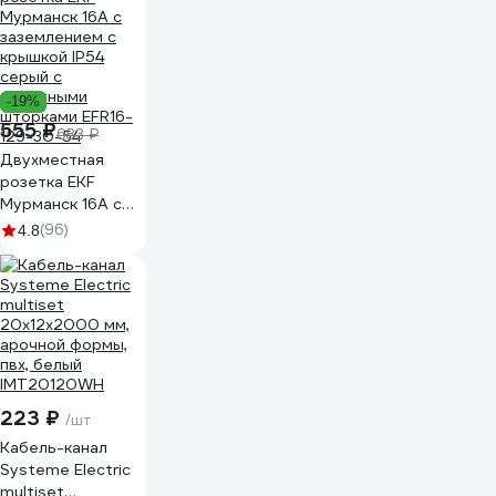
-19%
555 ₽
683 ₽
Двухместная
розетка EKF
Мурманск 16А с
заземлением с
(96)
4.8
крышкой IP54
серый с
защитными
шторками EFR16-
129-30-54
223 ₽
/шт
Кабель-канал
Systeme Electric
multiset