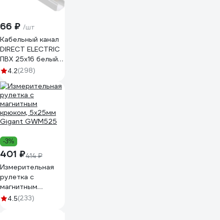
DC
66 ₽
/шт
Кабельный канал
DIRECT ELECTRIC
ПВХ 25x16 белый
DE19722026
(298)
4.2
-3%
401 ₽
414 ₽
Измерительная
рулетка с
магнитным
крюком, 5x25мм
(233)
4.5
Gigant GWM525