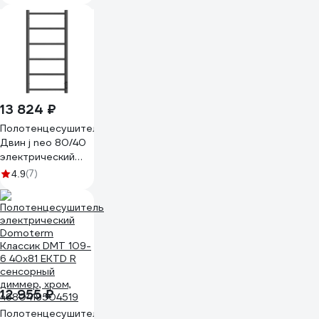
диммер квадрат,
чёрный матовый
4657771770111
13 824 ₽
Полотенцесушитель
Двин j neo 80/40
электрический
1"-1/2" к диммер,
(7)
4.9
графит
4657795054662
12 955 ₽
Полотенцесушитель