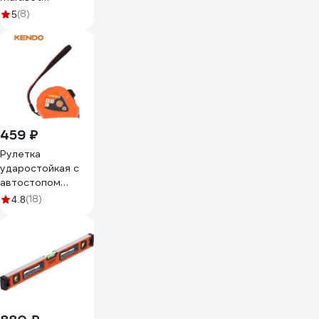
20x12x2000 мм,
(8)
5
арочной формы,
пвх, белый
IMT20120WH
459 ₽
Рулетка
ударостойкая с
автостопом
KENDO 8м х 25мм
(18)
4.8
35053