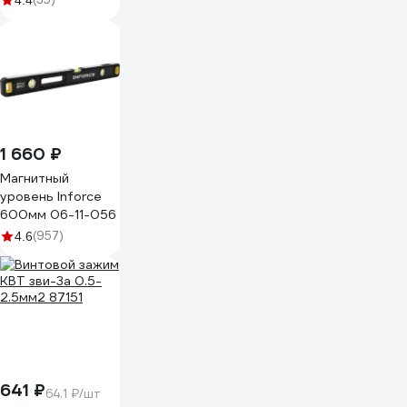
4.4
1 660 ₽
Магнитный
уровень Inforce
600мм 06-11-056
(957)
4.6
641 ₽
64.1 ₽/шт