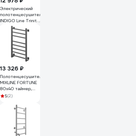
12 978 ₽
Электрический
полотенцесушитель
INDIGO Line Trinity
(electro) 70/30
(таймер,
скр.монтаж,
унив.подкл.R/L,
Graphite Metallic)
LСLTE70-
30GFMRt
13 326 ₽
Полотенцесушитель
MIXLINE FORTUNE
80x40 таймер,
372 Вт, 8
(2)
5
перекладин
электрический
ЧЕРНЫЙ 556378