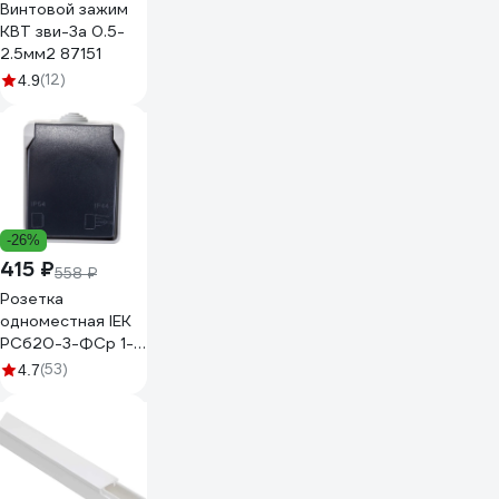
Винтовой зажим
КВТ зви-3а 0.5-
2.5мм2 87151
(12)
4.9
-26%
415 ₽
558 ₽
Розетка
одноместная IEK
РСб20-3-ФСр 1-м
ОП Форс, для
(53)
4.7
открытой
установки, с
заземлением, с
крышкой, IP54,
ERS12-K03-16-54-