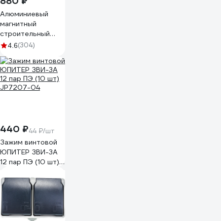
880 ₽
Алюминиевый
магнитный
строительный
уровень Gigant
(304)
4.6
600мм GWM600
440 ₽
44 ₽/шт
Зажим винтовой
ЮПИТЕР ЗВИ-3А
12 пар ПЭ (10 шт)
JP7207-04