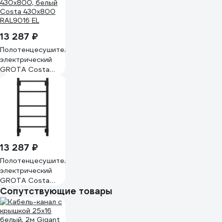
4680419504946
13 287 ₽
Полотенцесушитель
электрический
GROTA Costa
430x800, белый
Costa 430х800
RAL9016 EL
13 287 ₽
Полотенцесушитель
электрический
GROTA Costa
Сопутствующие товары
430x800, черный
Costa 430х800
RAL9005 EL