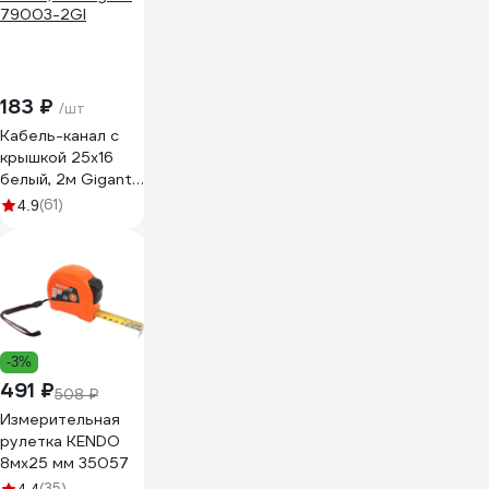
183 ₽
/шт
Кабель-канал с
крышкой 25х16
белый, 2м Gigant
79003-2GI
(61)
4.9
-3%
491 ₽
508 ₽
Измерительная
рулетка KENDO
8мх25 мм 35057
(35)