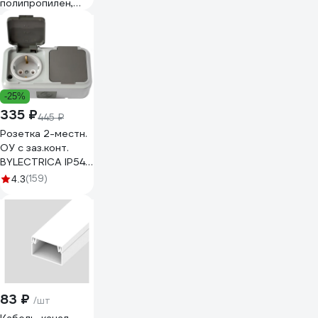
полипропилен,
0.75-4мм², 12пар,
100С, белый, 10
шт 081-10-21
-25%
335 ₽
445 ₽
Розетка 2-местн.
ОУ с заз.конт.
BYLECTRICA IP54,
серия ПРАЛЕСКА
(159)
4.3
АКВА, серый,
РА16-303 03
РА16-303 (03)
83 ₽
/шт