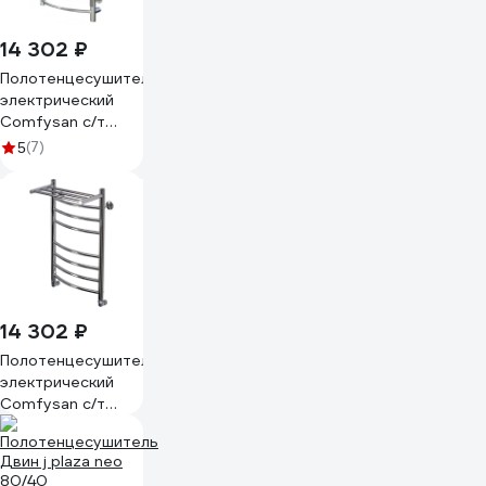
14 302 ₽
Полотенцесушитель
электрический
Comfysan с/т
Classic EC-6
(7)
5
80/40 с полкой,
хром 016012
14 302 ₽
Полотенцесушитель
электрический
Comfysan с/т
Noumi EC-8 80/40
с полкой, хром
013998