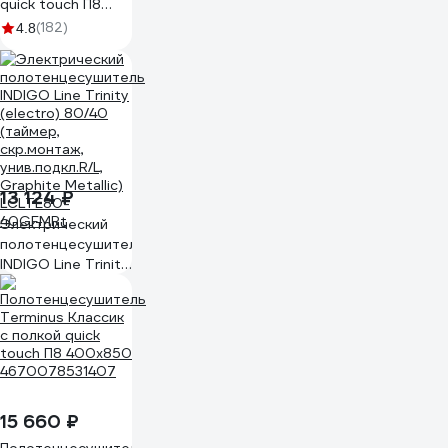
quick touch П8
400x850
(182)
4.8
4670078531162
13 124 ₽
Электрический
полотенцесушитель
INDIGO Line Trinity
(electro) 80/40
(таймер,
скр.монтаж,
унив.подкл.R/L,
Graphite Metallic)
LСLTE80-
40GFMRt
15 660 ₽