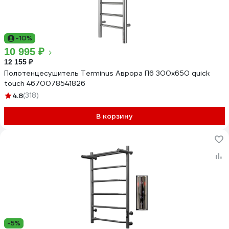
-10%
10 995 ₽
12 155 ₽
Полотенцесушитель Terminus Аврора П6 300x650 quick
touch 4670078541826
4.8
(318)
В корзину
-5%