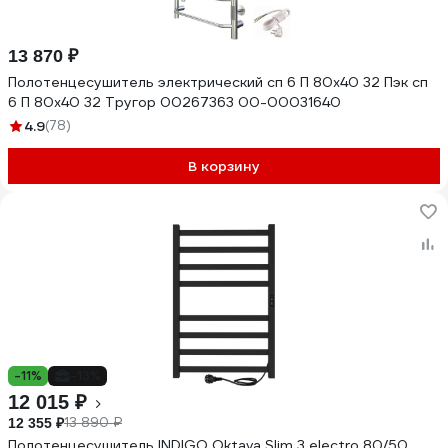
13 870 ₽
Полотенцесушитель электрический сп 6 П 80х40 32 Пэк сп
6 П 80х40 32 Тругор 00267363 00-00031640
4.9
(78)
В корзину
-11%
-13%
12 015 ₽
13 890 ₽
12 355 ₽
Полотенцесушитель INDIGO Oktava Slim 3 electro 80/50