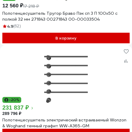
12 560 ₽
17 218 ₽
Полотенцесушитель Тругор Браво Пэк сп 3 П 100x50 с
полкой 32 мм 271843 00271843 00-00033504
4.9
(62)
В корзину
-20%
231 837 ₽
289 796 ₽
Полотенцесушитель электрический встраиваемый Wonzon
& Woghand темный графит WW-A365-GM