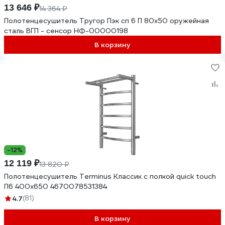
13 646 ₽
14 364 ₽
Полотенцесушитель Тругор Пэк сп 6 П 80х50 оружейная
сталь ВГП - сенсор НФ-00000198
В корзину
-12%
12 119 ₽
13 820 ₽
Полотенцесушитель Terminus Классик с полкой quick touch
П6 400x650 4670078531384
4.7
(81)
В корзину