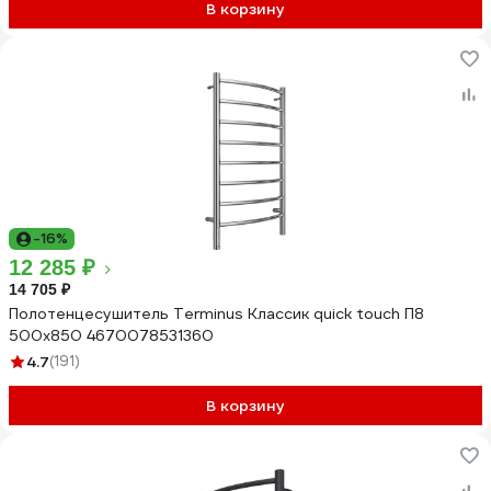
В корзину
-16%
12 285 ₽
14 705 ₽
Полотенцесушитель Terminus Классик quick touch П8
500x850 4670078531360
4.7
(191)
В корзину