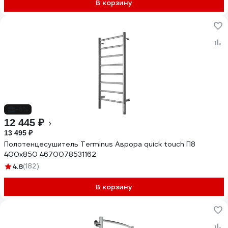
В корзину
-8%
12 445 ₽
13 495 ₽
Полотенцесушитель Terminus Аврора quick touch П8
400x850 4670078531162
4.8
(182)
В корзину