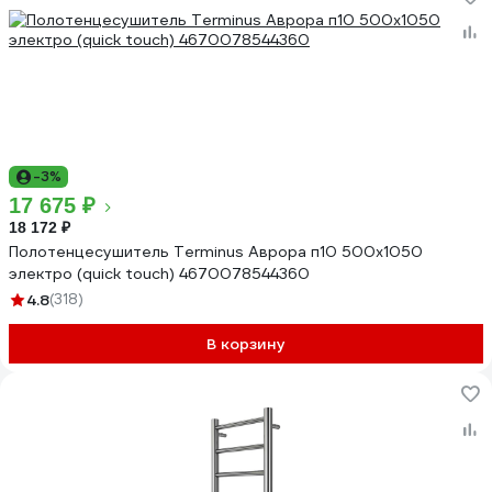
-3%
17 675 ₽
18 172 ₽
Полотенцесушитель Terminus Аврора п10 500x1050
электро (quick touch) 4670078544360
4.8
(318)
В корзину