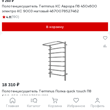
9 260 ₽
Полотенцесушитель Terminus КС Аврора П6 450x600
электро КС 9003 матовый 4670078527462
4.8
(190)
В корзину
18 310 ₽
Полотенцесушитель Terminus Полка quick touch П8
500x850 4670078524836
4.8
(71)
Главная
Каталог
Корзина
Избранное
Профиль