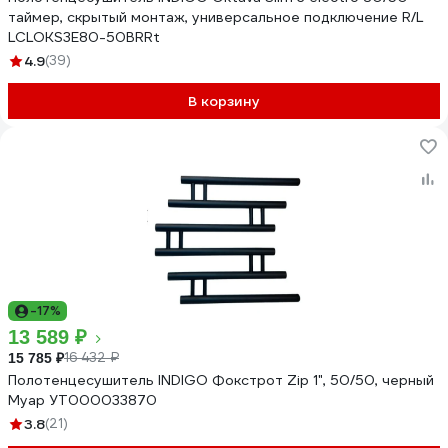
таймер, скрытый монтаж, универсальное подключение R/L
LСLOKS3E80-50BRRt
4.9
(39)
В корзину
-17%
13 589 ₽
16 432 ₽
15 785 ₽
Полотенцесушитель INDIGO Фокстрот Zip 1", 50/50, черный
Муар УТ000033870
3.8
(21)