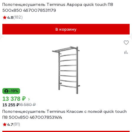
Полотенцесушитель Terminus Аврора quick touch П8
500x850 4670078531179
4.8
(182)
В корзину
-19%
13 378 ₽
16 580 ₽
15 255 ₽
Полотенцесушитель Terminus Классик с полкой quick touch
П8 500x850 4670078531414
4.7
(81)