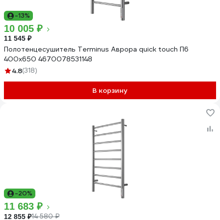
-13%
10 005 ₽
11 545 ₽
Полотенцесушитель Terminus Аврора quick touch П6
400x650 4670078531148
4.8
(318)
В корзину
-20%
11 683 ₽
14 580 ₽
12 855 ₽