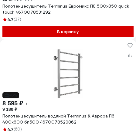
Полотенцесушитель Terminus Евромикс П8 500x850 quick
touch 4670078531292
4.7
(37)
В корзину
-6%
8 595 ₽
9 180 ₽
Полотенцесушитель водяной Terminus & Аврора П6
400x600 бп500 4670078529862
4.7
(60)