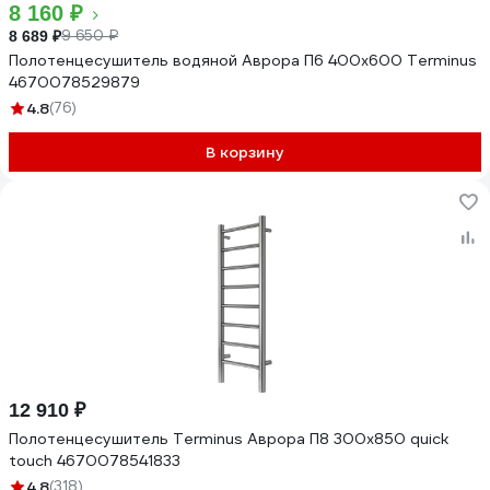
8 160 ₽
9 650 ₽
8 689 ₽
Полотенцесушитель водяной Аврора П6 400x600 Terminus
4670078529879
4.8
(76)
В корзину
12 910 ₽
Полотенцесушитель Terminus Аврора П8 300x850 quick
touch 4670078541833
4.8
(318)