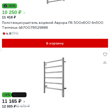
-10%
10 250 ₽
11 418 ₽
Полотенцесушитель водяной Аврора П6 500x600 бп500
Terminus 4670078529886
4.9
(134)
В корзину
-4%
-10%
11 165 ₽
12 470 ₽
12 005 ₽