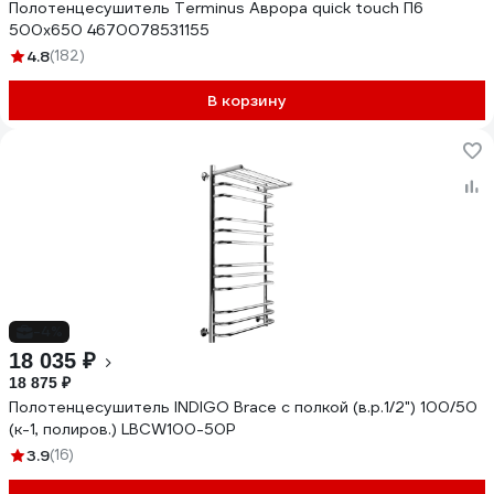
Полотенцесушитель Terminus Аврора quick touch П6
500x650 4670078531155
4.8
(182)
В корзину
-4%
18 035 ₽
18 875 ₽
Полотенцесушитель INDIGO Brace с полкой (в.р.1/2") 100/50
(к-1, полиров.) LBCW100-50P
3.9
(16)