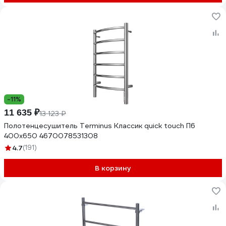
-11%
11 635 ₽
13 123 ₽
Полотенцесушитель Terminus Классик quick touch П6
400x650 4670078531308
4.7
(191)
В корзину