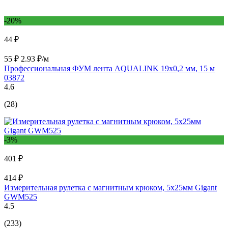
-20%
44 ₽
55 ₽
2.93 ₽/м
Профессиональная ФУМ лента AQUALINK 19х0,2 мм, 15 м
03872
4.6
(28)
-3%
401 ₽
414 ₽
Измерительная рулетка с магнитным крюком, 5x25мм Gigant
GWM525
4.5
(233)