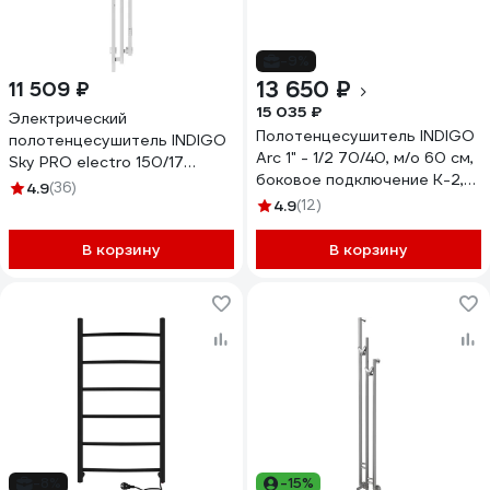
-9%
13 650 ₽
11 509 ₽
15 035 ₽
Электрический
Полотенцесушитель INDIGO
полотенцесушитель INDIGO
Arc 1" - 1/2 70/40, м/о 60 см,
Sky PRO electro 150/17
боковое подключение К-2,
таймер, скрытый провод
4.9
(36)
черный муар LASW70-40BR-
справа, белый матовый
4.9
(12)
б/п-60
LSKPRE150-17WMRt
В корзину
В корзину
-8%
-15%