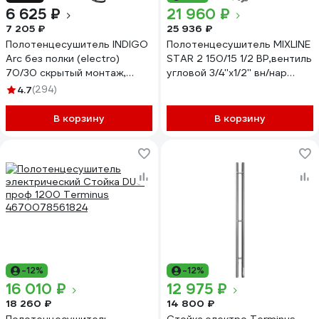
6 625 ₽
21 960 ₽
7 205 ₽
25 936 ₽
Полотенцесушитель INDIGO
Полотенцесушитель MIXLINE
Arc без полки (electro)
STAR 2 150/15 1/2 ВР,вентиль
70/30 скрытый монтаж,
угловой 3/4''х1/2'' вн/нар
универсальное подключение
556255
4.7
(294)
R/L LCAE70-30BRR
В корзину
В корзину
-12%
-12%
16 010 ₽
12 975 ₽
18 260 ₽
14 800 ₽