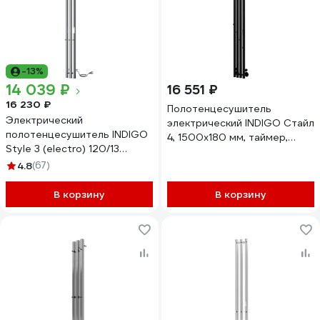
-13%
14 039 ₽
16 551 ₽
16 230 ₽
Полотенцесушитель
Электрический
электрический INDIGO Стайл
полотенцесушитель INDIGO
4, 1500x180 мм, таймер,
Style 3 (electro) 120/13
скрытое подключение
(скр.монтаж, унив.подкл.R/L,
4.8
(67)
справа, черный муар
полиров.) LSE120-13Rt
LSE150-18BRRt
В корзину
В корзину