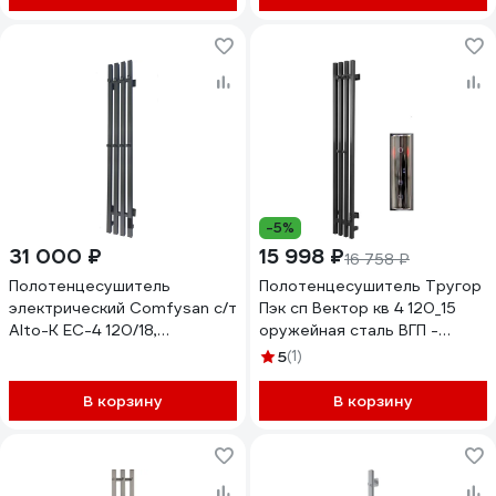
-5%
31 000 ₽
15 998 ₽
16 758 ₽
Полотенцесушитель
Полотенцесушитель Тругор
электрический Comfysan с/т
Пэк сп Вектор кв 4 120_15
Alto-K EC-4 120/18,
оружейная сталь ВГП -
оружейная сталь, гальваника
сенсор НФ-00000195
5
(1)
018184
В корзину
В корзину