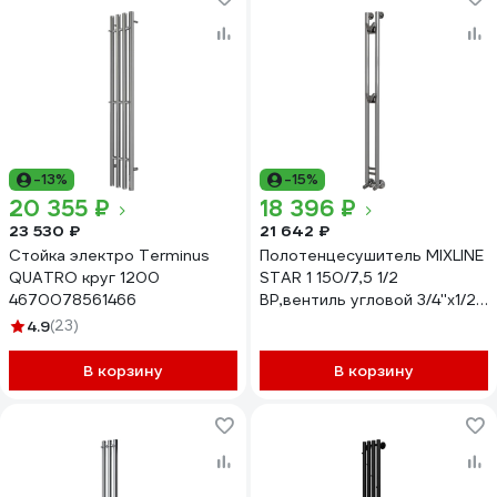
-13%
-15%
20 355 ₽
18 396 ₽
23 530 ₽
21 642 ₽
Стойка электро Terminus
Полотенцесушитель MIXLINE
QUATRO круг 1200
STAR 1 150/7,5 1/2
4670078561466
ВР,вентиль угловой 3/4''х1/2''
вн/нар 556254
4.9
(23)
В корзину
В корзину