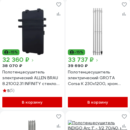
-15%
-15%
32 360 ₽
33 737 ₽
38 070 ₽
39 690 ₽
Полотенцесушитель
Полотенцесушитель
электрический ALLEN BRAU
электрический GROTA
8.21002.31 INFINITY стекло
Corsa K 230x1200, хром
1000x440 мм, черный
глянцевый Corsa K
5
(5)
матовый 00321129
230х1200 NP EL
В корзину
В корзину