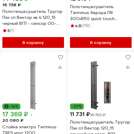
16 758 ₽
Полотенцесушитель
Полотенцесушитель Тругор
Terminus Аврора П8
Пэк сп Вектор кв 4 120_15
300x850 quick touch
черный ВГП - сенсор 00-
4670078541833
4.8
(318)
00050075
5
(1)
В корзину
В корзину
-14%
-27%
17 369 ₽
11 731 ₽
16 110 ₽
20 080 ₽
Полотенцесушитель Тругор
Стойка электро Terminus
Пэк сп Вектор 120_15
TRES круг 1200