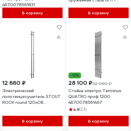
оружейная сталь ВГП -
4670078561831
сенсор НФ-00000138
В корзину
В корзину
-12%
12 660 ₽
28 100 ₽
32 050 ₽
Электрический
Стойка электро Terminus
полотенцесушитель STOUT
QUATRO проф 1200
ROCK round 120x08
4670078561497
Полированный 2 опоры SHQ-
4.9
(23)
R1R0-012008
RG0093DHUE9PS6
В корзину
В корзину