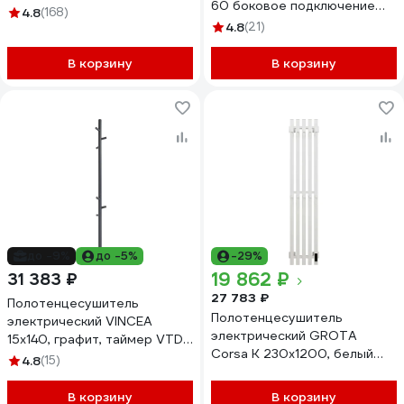
60 боковое подключение
4.8
(168)
LASW70-30BR-б/п-60
4.8
(21)
В корзину
В корзину
до -9%
до -5%
-29%
19 862 ₽
31 383 ₽
27 783 ₽
Полотенцесушитель
Полотенцесушитель
электрический VINCEA
электрический GROTA
15x140, графит, таймер VTD-
Corsa K 230x1200, белый
1DGE
4.8
(15)
Corsa K 230х1200 N
RAL9016 EL
В корзину
В корзину