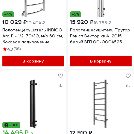
-4%
-5%
10 029 ₽
15 920 ₽
10 404 ₽
16 758 ₽
Полотенцесушитель INDIGO
Полотенцесушитель Тругор
Arc 1" - 1/2, 70/30, м/о 60 см,
Пэк сп Вектор кв 4 12015
боковое подключение
белый ВГП 00-00045251
LASW70-30-б/п-60
4.7
(36)
В корзину
В корзину
-14%
14 495 ₽
12 910 ₽