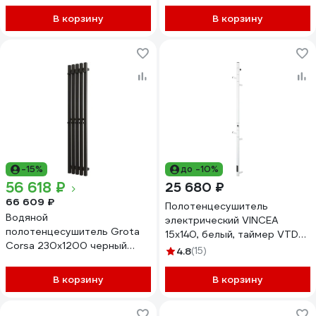
LASW70-30-б/п-50
В корзину
В корзину
-15%
до -10%
56 618 ₽
25 680 ₽
66 609 ₽
Полотенцесушитель
Водяной
электрический VINCEA
полотенцесушитель Grota
15x140, белый, таймер VTD-
Corsa 230x1200 черный
1DWE
4.8
(15)
Corsa 230x1200 N RAL9005
В корзину
В корзину