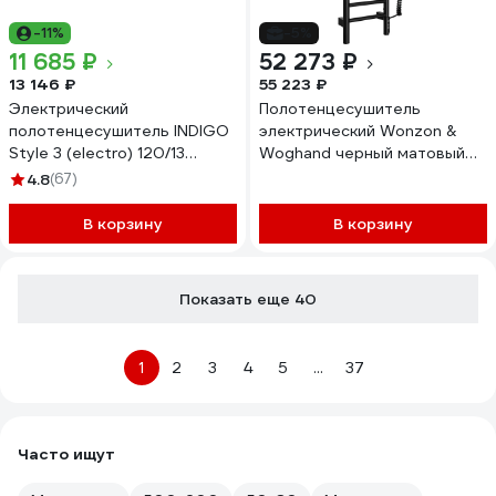
-11%
-5%
11 685 ₽
52 273 ₽
13 146 ₽
55 223 ₽
Электрический
Полотенцесушитель
полотенцесушитель INDIGO
электрический Wonzon &
Style 3 (electro) 120/13
Woghand черный матовый
(скр.монтаж, унив.подкл.R/L,
WW-AL4092-MB
4.8
(67)
Белый матовый) LSE120-
13WMRt
В корзину
В корзину
Показать еще 40
1
2
3
4
5
...
37
Часто ищут