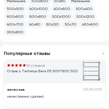
Маленькие
500x600
50х80
Маленькие
500х500
400х1000
400х600
500х400
600х600
600х800
500х1000
500х1200
400x700
40х80
60х120
50х70
450х600
300х800
Популярные отзывы
12 отзывов
Отзыв о Terminus Вега П5 500*600 500
вячеслав
09.06.2019
качественно сделан)