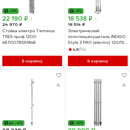
-11%
-5%
22 190 ₽
18 538 ₽
24 970 ₽
19 514 ₽
Стойка электро Terminus
Электрический
TRES проф 1200
полотенцесушитель INDIGO
4670078561848
Style 3 PRO (electro) 120/13
(таймер, скр.монтаж,
4.6
(54)
унив.подкл.R/L, полиров.)
LSPRE120-13Rt
В корзину
В корзину
до -4%
-12%