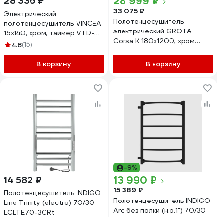
28 999 ₽
28 336 ₽
33 075 ₽
Электрический
Полотенцесушитель
полотенцесушитель VINCEA
электрический GROTA
15x140, хром, таймер VTD-
Corsa K 180x1200, хром
1DCE
4.8
(15)
матовый Corsa K 180х1200
NM EL
В корзину
В корзину
-9%
13 990 ₽
14 582 ₽
15 389 ₽
Полотенцесушитель INDIGO
Полотенцесушитель INDIGO
Line Trinity (electro) 70/30
Arc без полки (н.р.1") 70/30
LСLTE70-30Rt