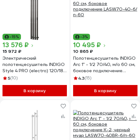
-15%
-3%
13 576 ₽
10 495 ₽
15 972 ₽
10 865 ₽
Электрический
Полотенцесушитель INDIGO
полотенцесушитель INDIGO
Arc 1" - 1/2 70/40, м/о 60 см,
Style 4 PRO (electro) 120/18
боковое подключение
(таймер, скр.монтаж,
LASW70-40-б/п-60
5
(10)
4.3
(15)
унив.подкл.R/L, Graphite
Metallic) LSPRE120-18GFMRt
В корзину
В корзину