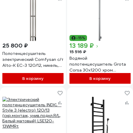
-15%
13 189 ₽
25 800 ₽
15 516 ₽
Полотенцесушитель
Водяной
электрический Comfysan с/т
полотенцесушитель Grota
Alto-K EC-3 120/12, никель,
Corsa 30x1200 хром
гальваника 018436
глянцевый Corsa 30x1200
В корзину
В корзину
NP