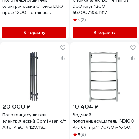
Полотенцесушитель
Стойка электро Terminus
электрический Стойка DUO
DUO круг 1200
проф 1200 Terminus
4670078561817
4670078561824
5
(2)
В корзину
В корзину
20 000 ₽
10 404 ₽
Полотенцесушитель
Водяной
электрический Comfysan с/т
полотенцесушитель INDIGO
Alto-K EC-4 120/18,
Arc б/п н.р.1" 70/30 м/о 50
оружейная сталь 019211
бок.подкл. к-2, полиров.
5
(9)