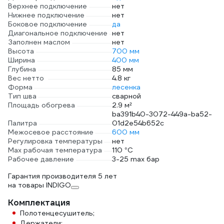
Верхнее подключение
нет
Нижнее подключение
нет
Боковое подключение
да
Диагональное подключение
нет
Заполнен маслом
нет
Высота
700 мм
Ширина
400 мм
Глубина
85 мм
Вес нетто
4.8 кг
Форма
лесенка
Тип шва
сварной
Площадь обогрева
2.9 м²
ba391b40-3072-449a-ba52-
Палитра
01d2e54b652c
Межосевое расстояние
600 мм
Регулировка температуры
нет
Max рабочая температура
110 °С
Рабочее давление
3-25 max бар
Гарантия производителя 5 лет
на товары INDIGO
Комплектация
Полотенцесушитель;
Держатели;