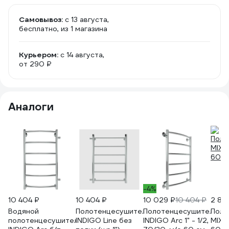
Самовывоз:
c 13 августа,
бесплатно
, из 1 магазина
Курьером:
c 14 августа,
от 290 ₽
Аналоги
-4%
10 404 ₽
10 404 ₽
10 029 ₽
10 404 ₽
2 84
Водяной
Полотенцесушитель
Полотенцесушитель
Поло
полотенцесушитель
INDIGO Line без
INDIGO Arc 1" - 1/2,
MIXL