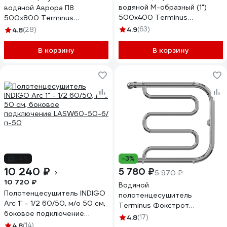
водяной М-образный (1")
водяной Аврора П8
500x400 Terminus
500x800 Terminus
4620768881138
4670078529947
4.9
(63)
4.8
(28)
В корзину
В корзину
-4%
-3%
10 240 ₽
5 780 ₽
5 970 ₽
10 720 ₽
Водяной
Полотенцесушитель INDIGO
полотенцесушитель
Arc 1" - 1/2 60/50, м/о 50 см,
Terminus Фокстрот
боковое подключение
500*500
4.8
(17)
LASW60-50-б/п-50
4.8
(14)