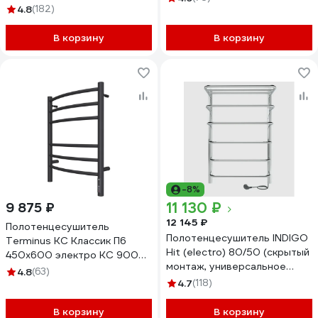
4.8
(182)
00031640
В корзину
В корзину
-8%
11 130 ₽
9 875 ₽
12 145 ₽
Полотенцесушитель
Полотенцесушитель INDIGO
Terminus КС Классик П6
Hit (electro) 80/50 (скрытый
450x600 электро КС 9005
монтаж, универсальное
матовый 4670078527578
4.8
(63)
подключение R/L,
4.7
(118)
полированный) LHE80-50R
В корзину
В корзину