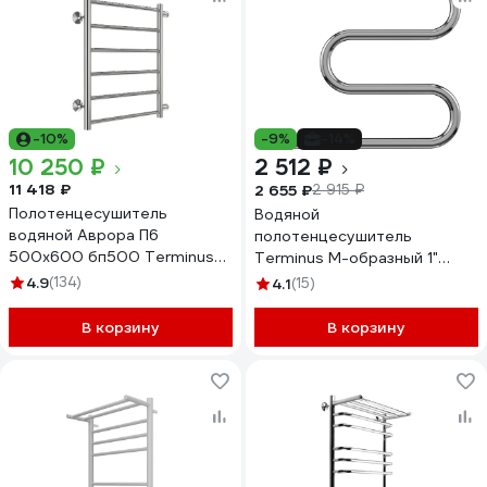
-10%
-9%
-14%
10 250 ₽
2 512 ₽
11 418 ₽
2 655 ₽
2 915 ₽
Полотенцесушитель
Водяной
водяной Аврора П6
полотенцесушитель
500x600 бп500 Terminus
Terminus М-образный 1"
4670078529886
500х500 4620768881145
4.9
(134)
4.1
(15)
В корзину
В корзину