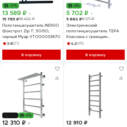
-17%
-8%
13 589 ₽
5 702 ₽
15 785 ₽
5 862 ₽
16 432 ₽
6 171 ₽
Полотенцесушитель INDIGO
Электрический
Фокстрот Zip 1", 50/50,
полотенцесушитель ТЕРА
черный Муар УТ000033870
Классика с греющим
кабелем 400x600 ПСН-09-
3.8
(21)
4.2
(46)
01
В корзину
В корзину
-11%
-5%
12 310 ₽
12 910 ₽