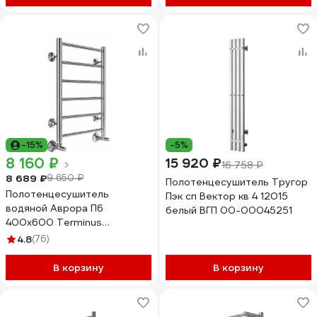
-15%
-5%
8 160 ₽
15 920 ₽
16 758 ₽
8 689 ₽
9 650 ₽
Полотенцесушитель Тругор
Полотенцесушитель
Пэк сп Вектор кв 4 12015
водяной Аврора П6
белый ВГП 00-00045251
400x600 Terminus
4670078529879
4.8
(76)
В корзину
В корзину