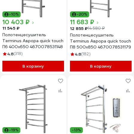
-10%
-20%
10 403 ₽
11 683 ₽
11 545 ₽
12 855 ₽
14 580 ₽
Полотенцесушитель
Полотенцесушитель
Terminus Аврора quick touch
Terminus Аврора quick touch
П6 400x650 4670078531148
П8 500x850 4670078531179
4.8
(318)
4.8
(182)
В корзину
В корзину
-19%
-13%