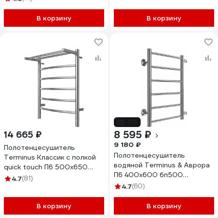
В корзину
В корзину
-6%
8 595 ₽
14 665 ₽
9 180 ₽
Полотенцесушитель
Полотенцесушитель
Terminus Классик с полкой
водяной Terminus & Аврора
quick touch П6 500x650
П6 400x600 бп500
4670078531391
4.7
(81)
4670078529862
4.7
(60)
В корзину
В корзину