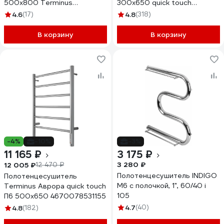
500x800 Terminus
300x650 quick touch
4670078530271
4670078541826
4.6
(17)
4.8
(318)
В корзину
В корзину
-4%
-10%
-3%
11 165 ₽
3 175 ₽
3 280 ₽
12 005 ₽
12 470 ₽
Полотенцесушитель INDIGO
Полотенцесушитель
M6 с полочкой, 1", 60/40 i
Terminus Аврора quick touch
105
П6 500x650 4670078531155
4.7
(40)
4.8
(182)