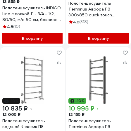
13 855 ₽
Полотенцесушитель
Полотенцесушитель INDIGO
Terminus Аврора П8
Line с полкой 1" - 3/4 - 1/2,
300x850 quick touch
80/50, м/о 50 см, боковое
4670078541833
4.8
(318)
подключение справа
4.8
(10)
LLSHSW80-50R-б/п-50
В корзину
В корзину
-10%
-10%
10 835 ₽
10 995 ₽
12 065 ₽
12 155 ₽
Полотенцесушитель
Полотенцесушитель
водяной Классик П8
Terminus Аврора П6