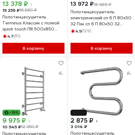
13 378 ₽
13 972 ₽
15 969 ₽
15 255 ₽
16 580 ₽
Полотенцесушитель
Полотенцесушитель
электрический сп 6 П 80х50
Terminus Классик с полкой
32 Пэк сп 6 П 80х50 32
quick touch П8 500x850
Тругор 00267364 00-
4.9
(129)
4670078531414
00031641
4.7
(81)
В корзину
В корзину
-19%
-5%
9 975 ₽
2 875 ₽
3 014 ₽
10 545 ₽
12 360 ₽
Полотенцесушитель
Полотенцесушитель