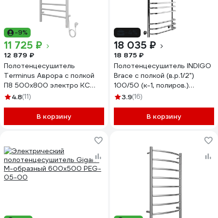
-9%
-4%
11 725 ₽
18 035 ₽
12 879 ₽
18 875 ₽
Полотенцесушитель
Полотенцесушитель INDIGO
Terminus Аврора с полкой
Brace с полкой (в.р.1/2")
П8 500x800 электро КС
100/50 (к-1, полиров.)
9003 матовый
LBCW100-50P
4.8
(11)
3.9
(16)
4670078554208
В корзину
В корзину