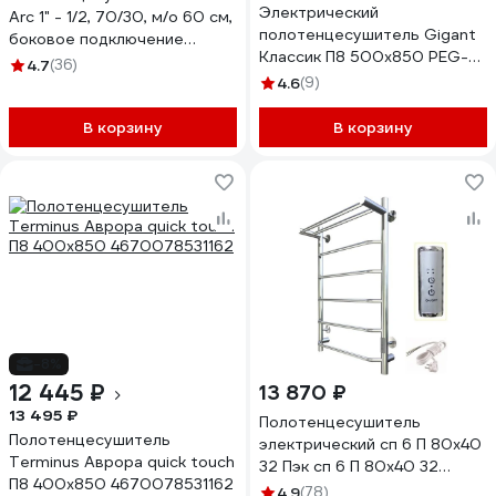
Электрический
Arc 1" - 1/2, 70/30, м/о 60 см,
полотенцесушитель Gigant
боковое подключение
Классик П8 500x850 PEG-
LASW70-30-б/п-60
4.7
(36)
10-00
4.6
(9)
В корзину
В корзину
-8%
12 445 ₽
13 870 ₽
13 495 ₽
Полотенцесушитель
Полотенцесушитель
электрический сп 6 П 80х40
Terminus Аврора quick touch
32 Пэк сп 6 П 80х40 32
П8 400x850 4670078531162
Тругор 00267363 00-
4.9
(78)