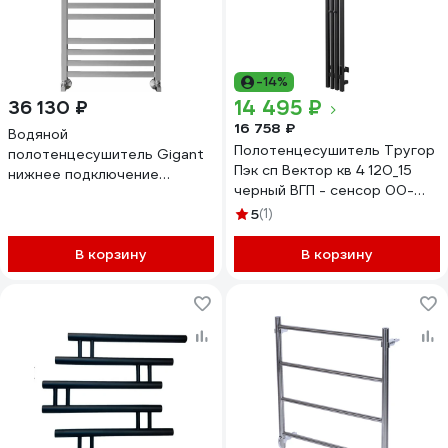
-14%
14 495 ₽
36 130 ₽
16 758 ₽
Водяной
Полотенцесушитель Тругор
полотенцесушитель Gigant
Пэк сп Вектор кв 4 120_15
нижнее подключение
черный ВГП - сенсор 00-
500x800 П10 PVG-05-00
00050075
5
(1)
В корзину
В корзину