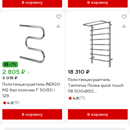
В корзину
В корзину
-7%
2 805 ₽
18 310 ₽
3 015 ₽
Полотенцесушитель
Полотенцесушитель INDIGO
Terminus Полка quick touch
M2 без полочки 1" 50/50 i
П8 500x850
129
4670078524836
4.8
(71)
4.9
(16)
В корзину
В корзину