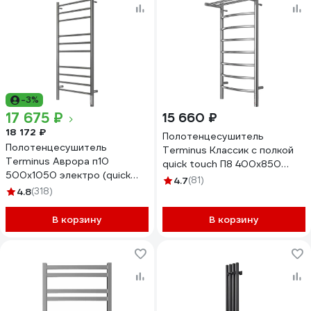
-3%
17 675 ₽
15 660 ₽
18 172 ₽
Полотенцесушитель
Полотенцесушитель
Terminus Классик с полкой
Terminus Аврора п10
quick touch П8 400x850
500x1050 электро (quick
4670078531407
4.7
(81)
touch) 4670078544360
4.8
(318)
В корзину
В корзину