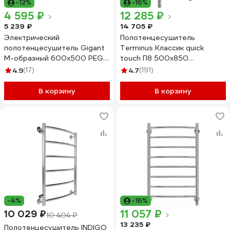
-12%
-16%
4 595 ₽
12 285 ₽
5 239 ₽
14 705 ₽
Электрический
Полотенцесушитель
полотенцесушитель Gigant
Terminus Классик quick
М-образный 600x500 PEG-
touch П8 500x850
05-00
4670078531360
4.9
(17)
4.7
(191)
В корзину
В корзину
-4%
-16%
11 057 ₽
10 029 ₽
10 404 ₽
13 235 ₽
Полотенцесушитель INDIGO