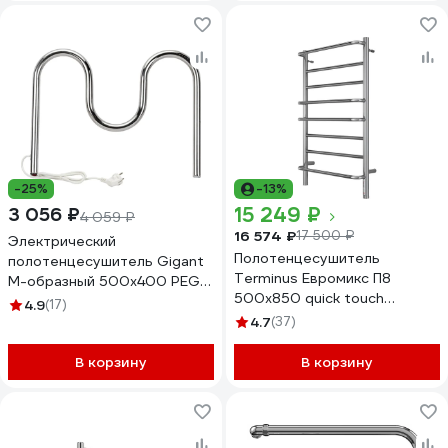
-25%
-13%
15 249 ₽
3 056 ₽
4 059 ₽
16 574 ₽
17 500 ₽
Электрический
Полотенцесушитель
полотенцесушитель Gigant
Terminus Евромикс П8
М-образный 500x400 PEG-
500x850 quick touch
04-00
4.9
(17)
4670078531292
4.7
(37)
В корзину
В корзину