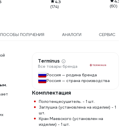
4.3
дки 20, 25, 32, 40 , 50,
6
4.3
(60)
(174)
, металлический кейс,
В ЗУБР МАСТЕР
-2000
СПОСОБЫ ПОЛУЧЕНИЯ
АНАЛОГИ
СЕРВИС
ной
Terminus
Все товары бренда
Россия — родина бренда
Россия — страна производства
ым.
Комплектация
вает
Полотенцесушитель. - 1 шт.
Заглушка (установлена на изделии) - 1
шт.
их
Кран Маевского (установлен на
изделии) - 1 шт.