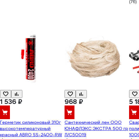
(76)
1 536 ₽
968 ₽
5 1
Герметик силиконовый 310г
Сантехнический лен ООО
Сва
высокотемпературный
ЮНАФЛЭКС ЭКСТРА 500 гр
поли
красный ABRO SS-2400-RW
Л/С50019
100