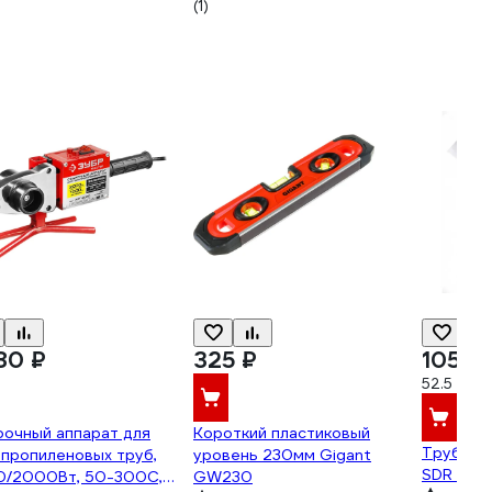
(1)
556633
80 ₽
325 ₽
105 ₽
52.5 ₽/м
рочный аппарат для
Короткий пластиковый
Труба РВ
пропиленовых труб,
уровень 230мм Gigant
SDR 11 D 
0/2000Вт, 50-300С,
GW230