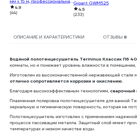
мм x 15 м, профессиональная
Gigant GWM525
ИС.131432
4.9
4.5
(44)
(233)
ОПИСАНИЕ И ХАРАКТЕРИСТИКИ
ОТЗЫВЫ
8
Водяной полотенцесушитель Terminus Классик П6 
комнаты, но и понижает уровень влажности в помещении,
Изготовлен из высококачественной нержавеющей стали м
отлично сопротивляется коррозии и окислению.
Благодаря высокоэффективным технологиям,
сварочный 
Плазменная полировка полотенцесушителя для ванной Те
зеркальную и гигиеническую поверхность, которая не пот
Полотенцесушитель изготовлен с применением надежной 
процессе пассивации металла. Защитный слой имеет проч
температурах и низком качестве воды.