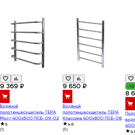
9 369 ₽
9 650 ₽
-1
8 
Водяной
Водяной
полотенцесушитель ТЕРА
полотенцесушитель ТЕРА
Пол
Мост 400x600 ПСБ-09-02
Классика 400x800 ПСБ-08-
вод
5
04
4.6
400
(1)
(5)
467
4.