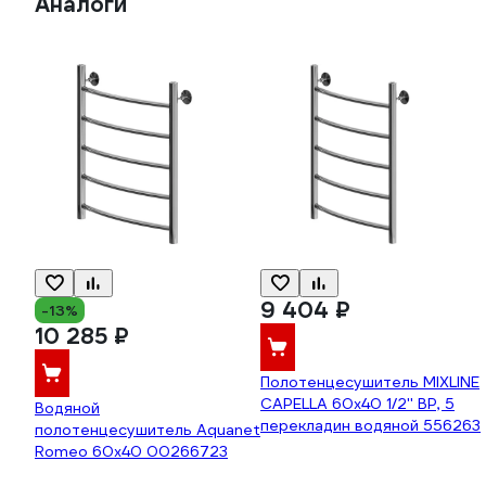
Аналоги
9 404 ₽
-13%
10 285 ₽
Полотенцесушитель MIXLINE
CAPELLA 60x40 1/2'' ВР, 5
Водяной
перекладин водяной 556263
полотенцесушитель Aquanet
Romeo 60x40 00266723