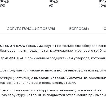
4.8
4.3
наса
4.
(16)
(6)
(104)
63мм
220
АСТ
СОПУТСТВУЮЩИЕ ТОВАРЫ
ВОПРОСЫ
1
400x600 4670078530202
служит не только для обогрева ван
 благодаря чему подавляется размножение плесневого грибка.
арки AISI 304L с пониженным содержанием углерода, которая
шов получается незаметным, а полотенцесушитель прочн
рминус (Terminus) с
высоким классом чистоты-12
, обеспечи
ускнеет в течение всего срока эксплуатации.
технологии защиты от коррозии и ржавчины, основанной на
ную структуру, который не поддаётся отслаиванию при высок