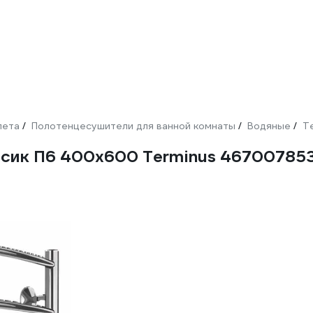
лета
Полотенцесушители для ванной комнаты
Водяные
T
/
/
/
ссик П6 400x600 Terminus 46700785