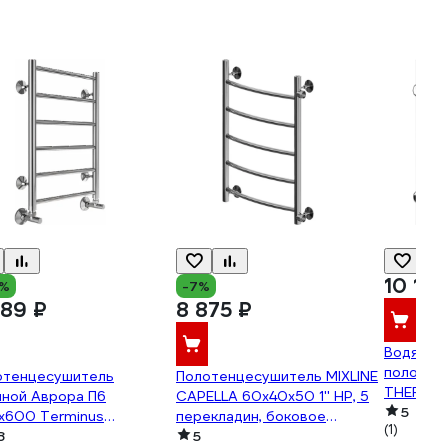
10 164
0%
-7%
689 ₽
8 875 ₽
Водяной
полотен
отенцесушитель
Полотенцесушитель MIXLINE
THERMO 
яной Аврора П6
CAPELLA 60x40x50 1'' НР, 5
400x596
5
x600 Terminus
перекладин, боковое
(1)
0078529879
8
подключение, водяной
5