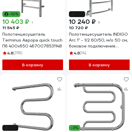
-10%
-4%
10 403 ₽
10 240 ₽
11 545 ₽
10 720 ₽
Полотенцесушитель
Полотенцесушитель INDIGO
Terminus Аврора quick touch
Arc 1" - 1/2 60/50, м/о 50 см,
П6 400x650 4670078531148
боковое подключение
LASW60-50-б/п-50
4.8
(318)
4.8
(14)
В корзину
В корзину
-5%
-3%