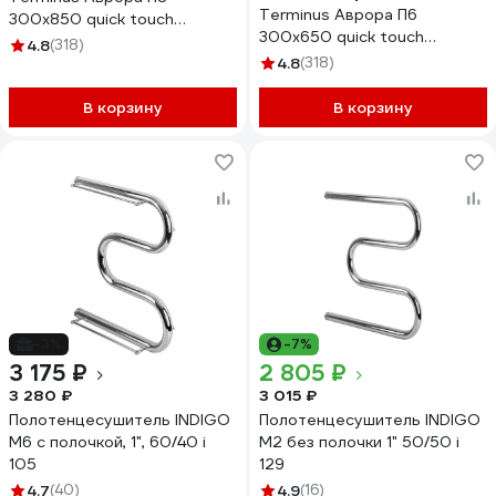
Terminus Аврора П6
300x850 quick touch
300x650 quick touch
4670078541833
4.8
(318)
4670078541826
4.8
(318)
В корзину
В корзину
-3%
-7%
3 175 ₽
2 805 ₽
3 280 ₽
3 015 ₽
Полотенцесушитель INDIGO
Полотенцесушитель INDIGO
M6 с полочкой, 1", 60/40 i
M2 без полочки 1" 50/50 i
105
129
4.7
(40)
4.9
(16)