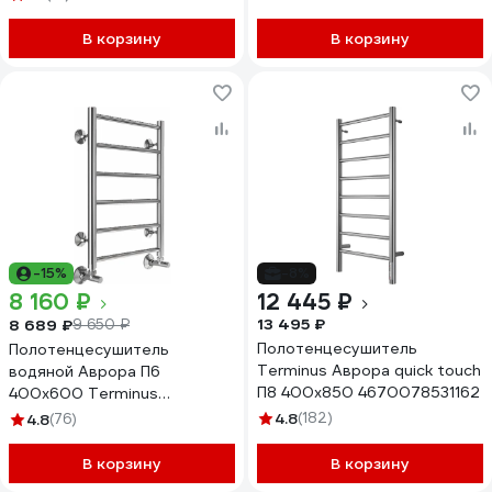
В корзину
В корзину
-15%
-8%
8 160 ₽
12 445 ₽
13 495 ₽
8 689 ₽
9 650 ₽
Полотенцесушитель
Полотенцесушитель
Terminus Аврора quick touch
водяной Аврора П6
П8 400x850 4670078531162
400x600 Terminus
4670078529879
4.8
(182)
4.8
(76)
В корзину
В корзину