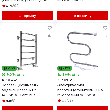
(скр.монтаж, унив.подкл.R/L,
полиров.) LCAE60-40R
4.7
(294)
В корзину
В корзину
-10%
-12%
8 525 ₽
4 195 ₽
9 480 ₽
4 784 ₽
Полотенцесушитель
Электрический
водяной Классик П6
полотенцесушитель ТЕРА
400x600 Terminus
М-образный 500х500
4670078530202
ПСН-02-02
4.8
(8)
4.2
(52)