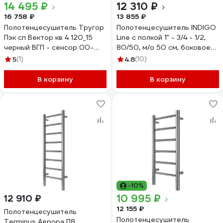
14 495 ₽
12 310 ₽
16 758 ₽
13 855 ₽
Полотенцесушитель Тругор
Полотенцесушитель INDIGO
Пэк сп Вектор кв 4 120_15
Line с полкой 1" - 3/4 - 1/2,
черный ВГП - сенсор 00-
80/50, м/о 50 см, боковое
00050075
подключение справа
5
(1)
4.8
(10)
LLSHSW80-50R-б/п-50
В корзину
В корзину
-10%
10 995 ₽
12 910 ₽
12 155 ₽
Полотенцесушитель
Полотенцесушитель
Terminus Аврора П8