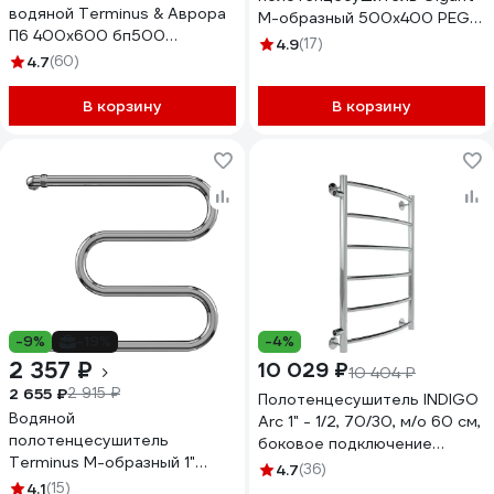
водяной Terminus & Аврора
М-образный 500x400 PEG-
П6 400x600 бп500
04-00
4.9
(17)
4670078529862
4.7
(60)
В корзину
В корзину
-9%
-19%
-4%
2 357 ₽
10 029 ₽
10 404 ₽
2 655 ₽
2 915 ₽
Полотенцесушитель INDIGO
Водяной
Arc 1" - 1/2, 70/30, м/о 60 см,
полотенцесушитель
боковое подключение
Terminus М-образный 1"
LASW70-30-б/п-60
4.7
(36)
500х500 4620768881145
4.1
(15)