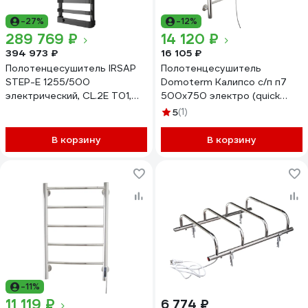
-27%
-12%
289 769 ₽
14 120 ₽
394 973 ₽
16 105 ₽
Полотенцесушитель IRSAP
Полотенцесушитель
STEP-E 1255/500
Domoterm Калипсо с/п п7
электрический, CL.2E T01,
500x750 электро (quick
SEL050T2EIR01NNN02
touch) 4680746599288
5
(1)
В корзину
В корзину
-11%
11 119 ₽
6 774 ₽