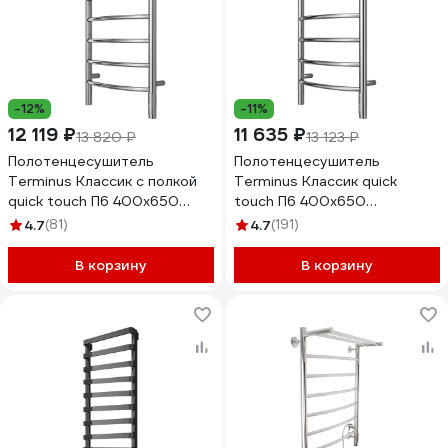
-12%
-11%
12 119 ₽
11 635 ₽
13 820 ₽
13 123 ₽
Полотенцесушитель
Полотенцесушитель
Terminus Классик с полкой
Terminus Классик quick
quick touch П6 400x650
touch П6 400x650
4670078531384
4670078531308
4.7
(81)
4.7
(191)
В корзину
В корзину