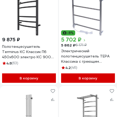
-8%
5 702 ₽
9 875 ₽
5 862 ₽
6 171 ₽
Полотенцесушитель
Электрический
Terminus КС Классик П6
полотенцесушитель ТЕРА
450x600 электро КС 9005
Классика с греющим
матовый 4670078527578
4.8
(63)
кабелем 400x600 ПСН-09-
4.2
(46)
01
В корзину
В корзину