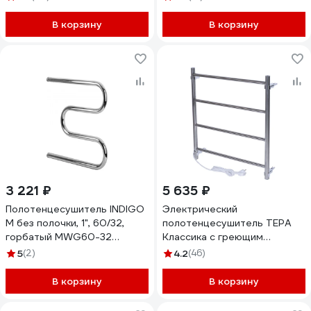
В корзину
В корзину
3 221 ₽
5 635 ₽
Полотенцесушитель INDIGO
Электрический
M без полочки, 1", 60/32,
полотенцесушитель ТЕРА
горбатый MWG60-32
Классика с греющим
MWG60-32 горб
кабелем 500x600 ПСН-09-
5
(2)
4.2
(46)
02
В корзину
В корзину