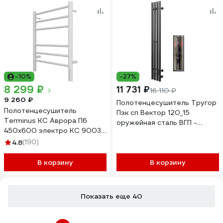
-10%
-27%
8 299 ₽
11 731 ₽
16 110 ₽
9 260 ₽
Полотенцесушитель Тругор
Полотенцесушитель
Пэк сп Вектор 120_15
Terminus КС Аврора П6
оружейная сталь ВГП -
450x600 электро КС 9003
сенсор НФ-00000138
матовый 4670078527462
4.8
(190)
В корзину
В корзину
Показать еще 40