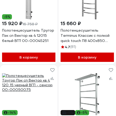
-5%
15 920 ₽
15 660 ₽
16 758 ₽
Полотенцесушитель Тругор
Полотенцесушитель
Пэк сп Вектор кв 4 12015
Terminus Классик с полкой
белый ВГП 00-00045251
quick touch П8 400x850
4670078531407
4.7
(81)
В корзину
В корзину
-14%
-11%
-5%