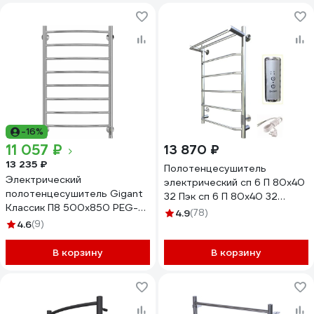
-16%
11 057 ₽
13 870 ₽
13 235 ₽
Полотенцесушитель
Электрический
электрический сп 6 П 80х40
полотенцесушитель Gigant
32 Пэк сп 6 П 80х40 32
Классик П8 500x850 PEG-
Тругор 00267363 00-
4.9
(78)
10-00
4.6
(9)
00031640
В корзину
В корзину