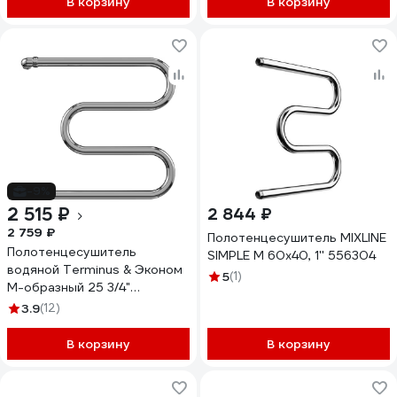
В корзину
В корзину
-9%
2 515 ₽
2 844 ₽
2 759 ₽
Полотенцесушитель MIXLINE
Полотенцесушитель
SIMPLE M 60x40, 1'' 556304
водяной Terminus & Эконом
5
(1)
М-образный 25 3/4"
500x500 4620768888083
3.9
(12)
В корзину
В корзину