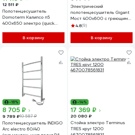
12 511 ₽
Электрический
Полотенцесушитель
полотенцесушитель Gigant
Domoterm Калипсо п5
Мост 400x600 с греющим
400x650 электро (quick
кабелем /4 п/ PEG-06-00
4.8
(9)
touch) 4680746599219
В корзину
В корзину
-18%
-14%
8 705 ₽
17 369 ₽
20 080 ₽
9 789 ₽
10 587 ₽
Стойка электро Terminus
Полотенцесушитель INDIGO
TRES круг 1200
Arc electro 60/40
4670078561831