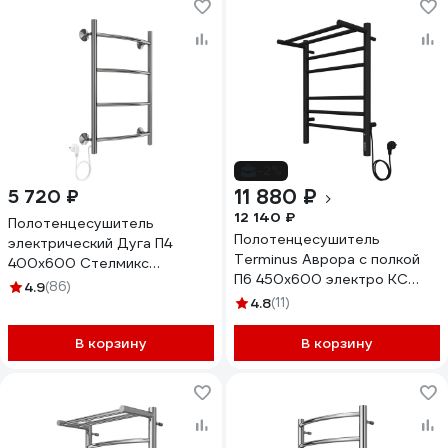
-2%
11 880 ₽
5 720 ₽
12 140 ₽
Полотенцесушитель
Полотенцесушитель
электрический Дуга П4
Terminus Аврора с полкой
400x600 Стелмикс
П6 450x600 электро КС
4670078543042
4.9
(86)
9005 матовый
4.8
(11)
4670078556912
В корзину
В корзину