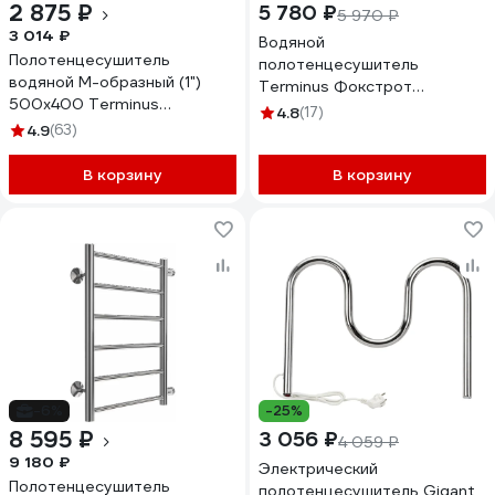
2 875 ₽
5 780 ₽
5 970 ₽
3 014 ₽
Водяной
Полотенцесушитель
полотенцесушитель
водяной М-образный (1")
Terminus Фокстрот
500x400 Terminus
500*500
4.8
(17)
4620768881138
4.9
(63)
В корзину
В корзину
-6%
-25%
8 595 ₽
3 056 ₽
4 059 ₽
9 180 ₽
Электрический
Полотенцесушитель
полотенцесушитель Gigant