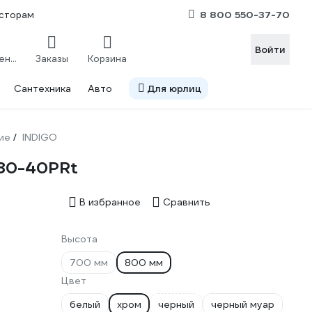
8 800 550-37-70
сторам
Войти
Сравнение
Заказы
Корзина
Сантехника
Авто
Для юрлиц
ие
INDIGO
/
E80-40PRt
В избранное
Сравнить
Высота
700 мм
800 мм
Цвет
белый
хром
черный
черный муар