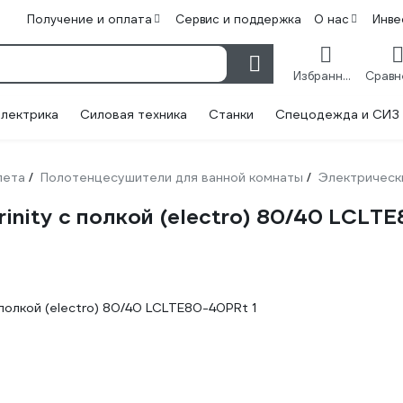
Получение и оплата
Сервис и поддержка
О нас
Инве
Избранное
лектрика
Силовая техника
Станки
Спецодежда и СИЗ
лета
Полотенцесушители для ванной комнаты
Электрическ
/
/
inity с полкой (electro) 80/40 LСLT