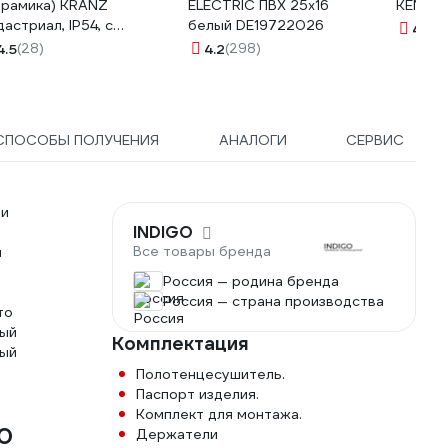
ерамика) KRANZ
ELECTRIC ПВХ 25x16
KENDO 
дастриал, IP54, с
белый DE19722026
4.4
(3
землением, о/у, белая
4.5
(28)
4.2
(298)
-78-0814
СПОСОБЫ ПОЛУЧЕНИЯ
АНАЛОГИ
СЕРВИС
 и
INDIGO
Все товары бренда
й
Россия — родина бренда
Россия — страна производства
то
ный
Комплектация
ный
Полотенцесушитель.
Паспорт изделия.
Комплект для монтажа.
40
Держатели