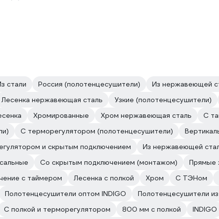
Из стали
Россия (полотенцесушители)
Из нержавеющей с
Лесенка нержавеющая сталь
Узкие (полотенцесушители)
есенка
Хромированные
Хром нержавеющая сталь
С т
ли)
С терморегулятором (полотенцесушители)
Вертикал
егулятором и скрытым подключением
Из нержавеющей стал
сальные
Со скрытым подключением (монтажом)
Прямые 
чение с таймером
Лесенка с полкой
Хром
С ТЭНом
Полотенцесушители оптом INDIGO
Полотенцесушители из
С полкой и терморегулятором
800 мм с полкой
INDIGO