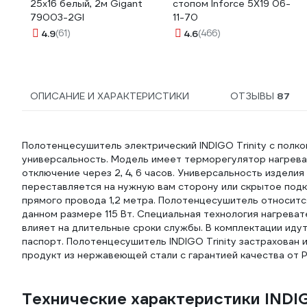
25х16 белый, 2м Gigant
стопом Inforce 5Х19 06-
79003-2GI
11-70
4.9
(61)
4.6
(466)
ОПИСАНИЕ И ХАРАКТЕРИСТИКИ
ОТЗЫВЫ
87
Полотенцесушитель электрический INDIGO Trinity с полк
универсальность. Модель имеет терморегулятор нагрева, 
отключение через 2, 4, 6 часов. Универсальность издел
переставляется на нужную вам сторону или скрытое подк
прямого провода 1,2 метра. Полотенцесушитель относит
данном размере 115 Вт. Специальная технология нагрева
влияет на длительные сроки службы. В комплектации иду
паспорт. Полотенцесушитель INDIGO Trinity застрахован 
продукт из нержавеющей стали с гарантией качества от 
Технические характеристики INDIGO