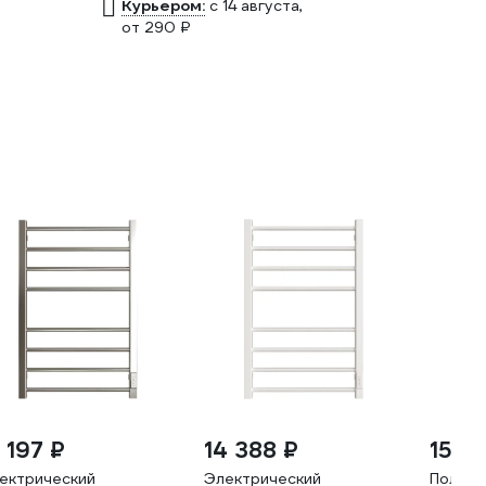
Курьером:
c 14 августа,
от 290 ₽
 197 ₽
14 388 ₽
15 4
ектрический
Электрический
Полоте