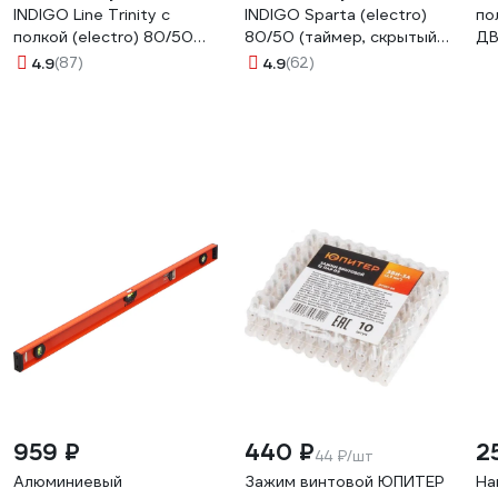
INDIGO Line Trinity с
INDIGO Sparta (electro)
по
полкой (electro) 80/50
80/50 (таймер, скрытый
ДВ
LСLTE80-50PRt
провод справа, Черный
К 
4.9
(87)
4.9
(62)
муар) DGS80-50BRRt
по
46
959 ₽
440 ₽
2
44 ₽/шт
Алюминиевый
Зажим винтовой ЮПИТЕР
На