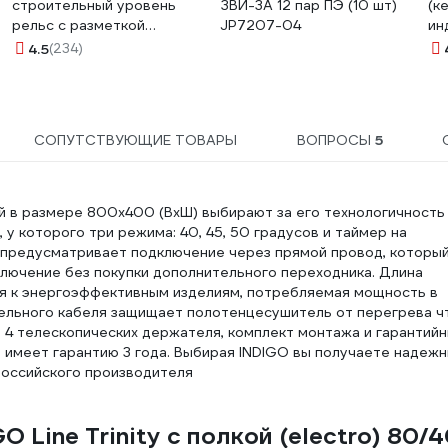
строительный уровень
ЗВИ-3А 12 пар ПЭ (10 шт)
(к
рельс с разметкой
JP7207-04
ин
1000мм Gigant SL1000
за
4.5
(234)
KR
СОПУТСТВУЮЩИЕ ТОВАРЫ
ВОПРОСЫ
5
ой в размере 800х400 (ВхШ) выбирают за его технологичность
у которого три режима: 40, 45, 50 градусов и таймер на
ия предусматривает подключение через прямой провод, которы
лючение без покупки дополнительного переходника. Длина
ся к энергоэффективным изделиям, потребляемая мощность в
тельного кабеля защищает полотенцесушитель от перегрева ч
т 4 телескопических держателя, комплект монтажа и гарантий
и имеет гарантию 3 года. Выбирая INDIGO вы получаете надеж
Российского производителя
 Line Trinity с полкой (electro) 80/