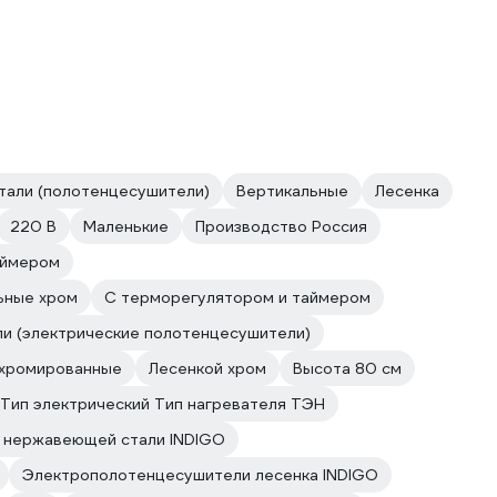
тали (полотенцесушители)
Вертикальные
Лесенка
220 В
Маленькие
Производство Россия
аймером
ьные хром
С терморегулятором и таймером
и (электрические полотенцесушители)
хромированные
Лесенкой хром
Высота 80 см
Тип электрический Тип нагревателя ТЭН
 нержавеющей стали INDIGO
Электрополотенцесушители лесенка INDIGO