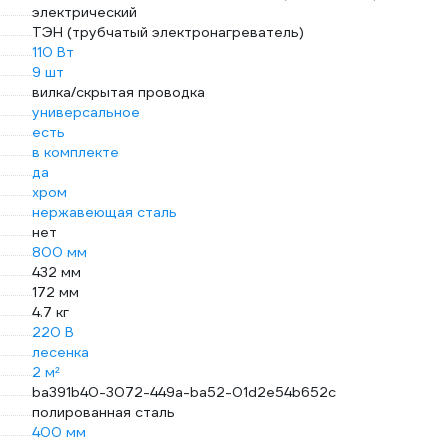
электрический
ТЭН (трубчатый электронагреватель)
110 Вт
9 шт
вилка/скрытая проводка
универсальное
есть
в комплекте
да
хром
нержавеющая сталь
нет
800 мм
432 мм
172 мм
4.7 кг
220 В
лесенка
2 м²
ba391b40-3072-449a-ba52-01d2e54b652c
полированная сталь
400 мм