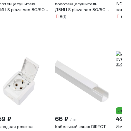
лотенцесушитель
полотенцесушитель
INDIGO
ИН S plaza neo 80/50
ДВИН S plaza neo 80/50
полки 
диммер, квадрат,
К диммер, квадрат, белый
таймер
5
(1)
4.7
(2
лированный
4657763756246
универ
56759178819
подклю
LELLE8
-3%
59 ₽
66 ₽
491 
/шт
кладная розетка
Кабельный канал DIRECT
Измери