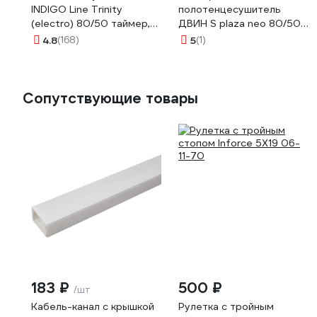
INDIGO Line Trinity
полотенцесушитель
(electro) 80/50 таймер,
ДВИН S plaza neo 80/50
скрытый монтаж,
К диммер, квадрат,
4.8
(168)
5
(1)
универсальное
черный матовый
подключение R/L
4656759179281
LСLTE80-50Rt
Сопутствующие товары
183 ₽
500 ₽
/шт
Кабель-канал с крышкой
Рулетка с тройным