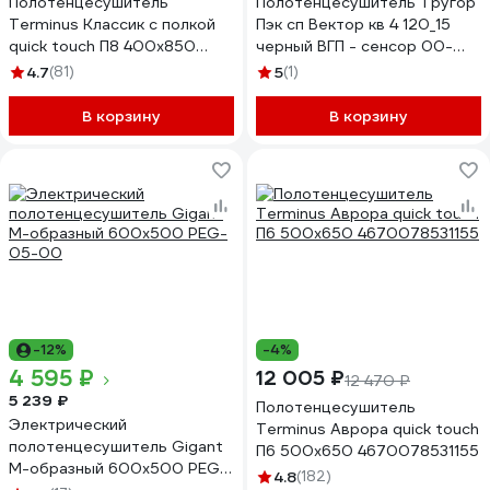
Полотенцесушитель
Полотенцесушитель Тругор
Terminus Классик с полкой
Пэк сп Вектор кв 4 120_15
quick touch П8 400x850
черный ВГП - сенсор 00-
4670078531407
00050075
4.7
(81)
5
(1)
В корзину
В корзину
-12%
-4%
4 595 ₽
12 005 ₽
12 470 ₽
5 239 ₽
Полотенцесушитель
Электрический
Terminus Аврора quick touch
полотенцесушитель Gigant
П6 500x650 4670078531155
М-образный 600x500 PEG-
4.8
(182)