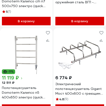
Domoterm Калипсо с/п п7
оружейная сталь ВГП -
500x750 электро (quick
сенсор НФ-00000197
touch) 4680746599288
5
(1)
В корзину
В корзину
-11%
11 119 ₽
6 774 ₽
12 511 ₽
Электрический
Полотенцесушитель
полотенцесушитель Gigant
Domoterm Калипсо п5
Мост 400x600 с греющим
400x650 электро (quick
кабелем /4 п/ PEG-06-00
4.8
(9)
touch) 4680746599219