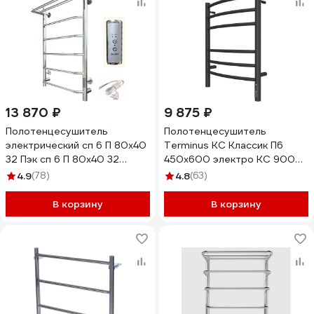
13 870 ₽
9 875 ₽
Полотенцесушитель
Полотенцесушитель
электрический сп 6 П 80х40
Terminus КС Классик П6
32 Пэк сп 6 П 80х40 32
450x600 электро КС 9005
Тругор 00267363 00-
матовый 4670078527578
4.9
(78)
4.8
(63)
00031640
В корзину
В корзину