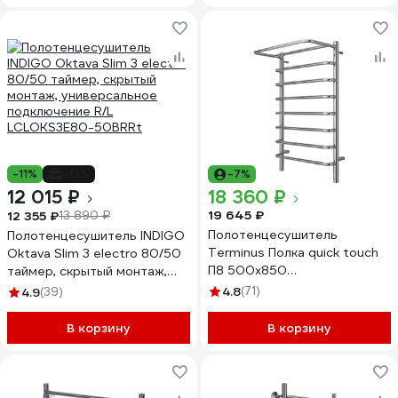
-11%
-13%
-7%
12 015 ₽
18 360 ₽
19 645 ₽
12 355 ₽
13 890 ₽
Полотенцесушитель
Полотенцесушитель INDIGO
Terminus Полка quick touch
Oktava Slim 3 electro 80/50
П8 500x850
таймер, скрытый монтаж,
4670078524836
универсальное подключение
4.8
(71)
4.9
(39)
R/L LСLOKS3E80-50BRRt
В корзину
В корзину