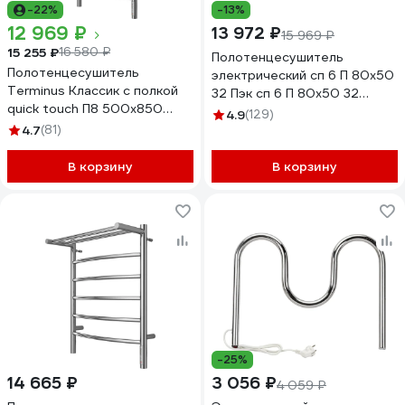
-22%
-13%
12 969 ₽
13 972 ₽
15 969 ₽
15 255 ₽
16 580 ₽
Полотенцесушитель
Полотенцесушитель
электрический сп 6 П 80х50
Terminus Классик с полкой
32 Пэк сп 6 П 80х50 32
quick touch П8 500x850
Тругор 00267364 00-
4.9
(129)
4670078531414
00031641
4.7
(81)
В корзину
В корзину
-25%
14 665 ₽
3 056 ₽
4 059 ₽