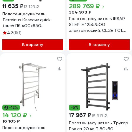
289 769 ₽
11 635 ₽
13 123 ₽
394 973 ₽
Полотенцесушитель
Полотенцесушитель IRSAP
Terminus Классик quick
STEP-E 1255/500
touch П6 400x650
электрический, CL.2E T01,
4670078531308
4.7
(191)
SEL050T2EIR01NNN02
В корзину
В корзину
-12%
-5%
14 120 ₽
17 967 ₽
18 913 ₽
16 105 ₽
Полотенцесушитель Тругор
Полотенцесушитель
Пэк сп 20 кв П 80х50