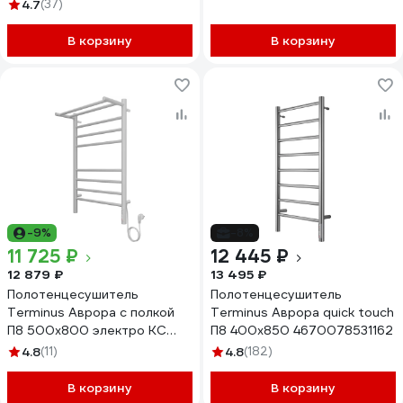
4670078531292
4.7
(37)
В корзину
В корзину
-9%
-8%
11 725 ₽
12 445 ₽
12 879 ₽
13 495 ₽
Полотенцесушитель
Полотенцесушитель
Terminus Аврора с полкой
Terminus Аврора quick touch
П8 500x800 электро КС
П8 400x850 4670078531162
9003 матовый
4.8
(11)
4.8
(182)
4670078554208
В корзину
В корзину