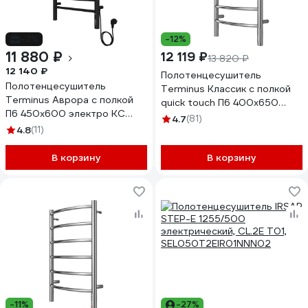
-2%
-12%
11 880 ₽
12 119 ₽
13 820 ₽
12 140 ₽
Полотенцесушитель
Полотенцесушитель
Terminus Классик с полкой
Terminus Аврора с полкой
quick touch П6 400x650
П6 450x600 электро КС
4670078531384
4.7
(81)
9005 матовый
4.8
(11)
4670078556912
В корзину
В корзину
-11%
-27%