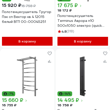
17 675 ₽
15 920 ₽
16 758 ₽
18 172 ₽
Полотенцесушитель Тругор
Полотенцесушитель
Пэк сп Вектор кв 4 12015
Terminus Аврора п10
белый ВГП 00-00045251
500x1050 электро (quick
touch) 4670078544360
4.8
(318)
В корзину
В корзину
-7%
-14%
15 660 ₽
14 495 ₽
16 755 ₽
16 758 ₽