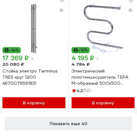
-14%
-12%
17 369 ₽
4 195 ₽
20 080 ₽
4 784 ₽
Стойка электро Terminus
Электрический
TRES круг 1200
полотенцесушитель ТЕРА
4670078561831
М-образный 500х500
ПСН-02-02
4.2
(52)
В корзину
В корзину
Показать еще 40