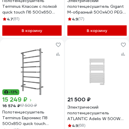
Полотенцесушитель
Электрический
Terminus Классик с полкой
полотенцесушитель Gigant
quick touch П6 500x650
М-образный 500x400 PEG-
4670078531391
04-00
4.7
(81)
4.9
(17)
В корзину
В корзину
-13%
15 249 ₽
21 500 ₽
16 574 ₽
17 500 ₽
Электрический
Полотенцесушитель
полотенцесушитель
Terminus Евромикс П8
ATLANTIC Adelis W 500W
500x850 quick touch
002038 002238
4.9
(68)