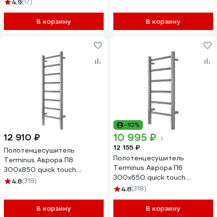
05-00
4.9
(17)
В корзину
В корзину
-10%
10 995 ₽
12 910 ₽
12 155 ₽
Полотенцесушитель
Полотенцесушитель
Terminus Аврора П8
Terminus Аврора П6
300x850 quick touch
300x650 quick touch
4670078541833
4.8
(318)
4670078541826
4.8
(318)
В корзину
В корзину