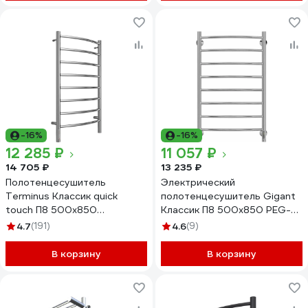
-16%
-16%
12 285 ₽
11 057 ₽
14 705 ₽
13 235 ₽
Полотенцесушитель
Электрический
Terminus Классик quick
полотенцесушитель Gigant
touch П8 500x850
Классик П8 500x850 PEG-
4670078531360
10-00
4.7
(191)
4.6
(9)
В корзину
В корзину