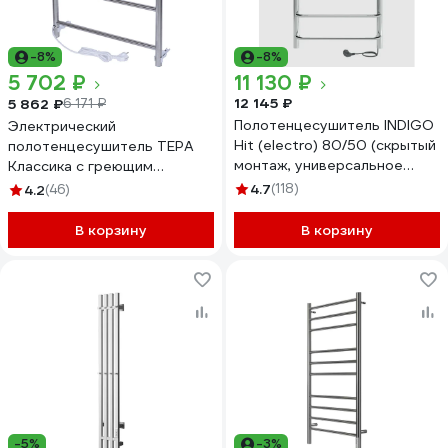
-8%
-8%
5 702 ₽
11 130 ₽
12 145 ₽
5 862 ₽
6 171 ₽
Полотенцесушитель INDIGO
Электрический
Hit (electro) 80/50 (скрытый
полотенцесушитель ТЕРА
монтаж, универсальное
Классика с греющим
подключение R/L,
кабелем 400x600 ПСН-09-
4.7
(118)
4.2
(46)
полированный) LHE80-50R
01
В корзину
В корзину
-5%
-3%