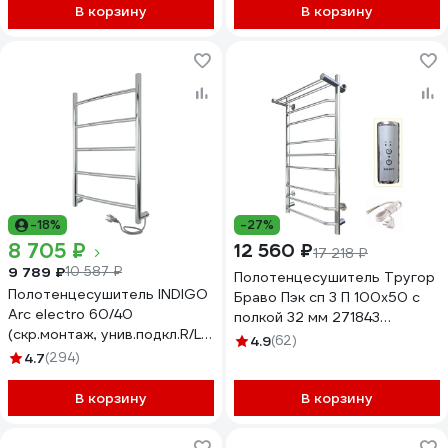
В корзину
В корзину
-18%
-27%
8 705 ₽
12 560 ₽
17 218 ₽
9 789 ₽
10 587 ₽
Полотенцесушитель Тругор
Полотенцесушитель INDIGO
Браво Пэк сп 3 П 100x50 с
Arc electro 60/40
полкой 32 мм 271843
(скр.монтаж, унив.подкл.R/L,
00271843 00-00033504
4.9
(62)
полиров.) LCAE60-40R
4.7
(294)
В корзину
В корзину