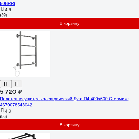
50BRRt
4.9
(39)
В корзину
5 720 ₽
Полотенцесушитель электрический Дуга П4 400x600 Стелмикс
4670078543042
4.9
(86)
В корзину