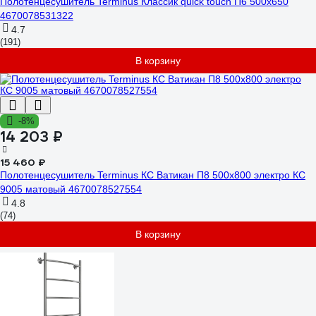
Полотенцесушитель Terminus Классик quick touch П6 500x650
4670078531322
4.7
(191)
В корзину
-8%
14 203 ₽
15 460 ₽
Полотенцесушитель Terminus КС Ватикан П8 500x800 электро КС
9005 матовый 4670078527554
4.8
(74)
В корзину