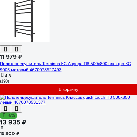
11 979 ₽
Полотенцесушитель Terminus КС Аврора П8 500x800 электро КС
9005 матовый 4670078527493
4.8
(190)
В корзину
-9%
13 935 ₽
15 300 ₽