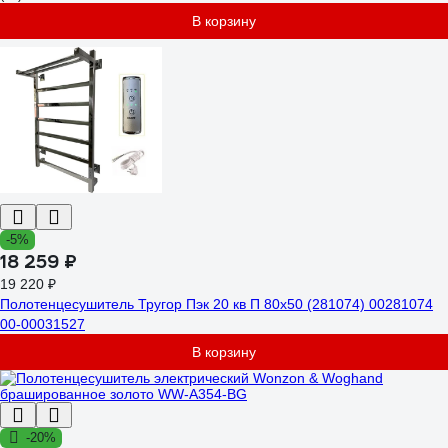
В корзину
-5%
18 259 ₽
19 220 ₽
Полотенцесушитель Тругор Пэк 20 кв П 80x50 (281074) 00281074
00-00031527
В корзину
-20%