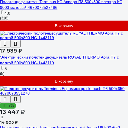
Полотенцесушитель Terminus КС Аврора П8 500x800 электро КС
9003 матовый 4670078527486
4.8
(318)
В корзину
17 939 ₽
Электрический полотенцесушитель ROYAL THERMO Aora П7 c
полкой 500x800 НС-1443119
5
(5)
В корзину
-7%
13 447 ₽
14 505 ₽
Полотенцесушитель Terminus Евромикс quick touch П6 500x650