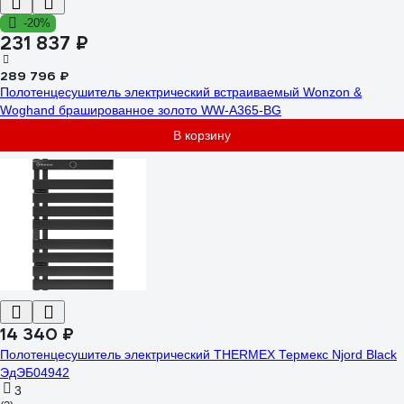
-20%
231 837 ₽
289 796 ₽
Полотенцесушитель электрический встраиваемый Wonzon &
Woghand брашированное золото WW-A365-BG
В корзину
14 340 ₽
Полотенцесушитель электрический THERMEX Термекс Njord Black
ЭдЭБ04942
3