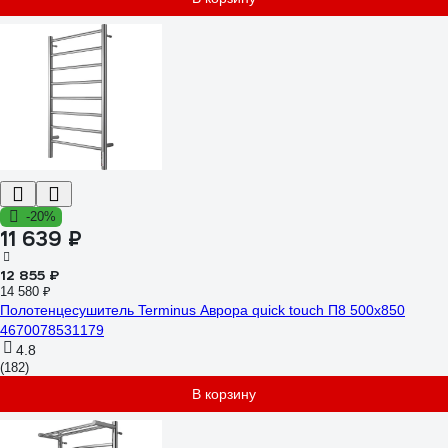
-20%
11 639 ₽
12 855 ₽
14 580 ₽
Полотенцесушитель Terminus Аврора quick touch П8 500x850
4670078531179
4.8
(182)
В корзину