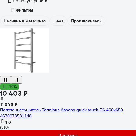
По популярности
Фильтры
Наличие в магазинах
Цена
Производители
-10%
10 403 ₽
11 545 ₽
Полотенцесушитель Terminus Аврора quick touch П6 400x650
4670078531148
4.8
(318)
В корзину