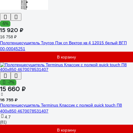
-5%
15 920 ₽
16 758 ₽
Полотенцесушитель Тругор Пэк сп Вектор кв 4 12015 белый ВГП
00-00045251
В корзину
-7%
15 660 ₽
16 755 ₽
Полотенцесушитель Terminus Классик с полкой quick touch П8
400x850 4670078531407
4.7
(81)
В корзину