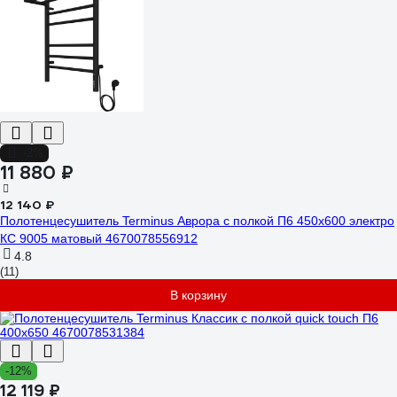
-2%
11 880 ₽
12 140 ₽
Полотенцесушитель Terminus Аврора с полкой П6 450x600 электро
КС 9005 матовый 4670078556912
4.8
(11)
В корзину
-12%
12 119 ₽