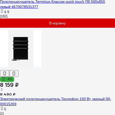
Полотенцесушитель Terminus Классик quick touch П8 500x850
левый 4670078531377
4.9
(182)
В корзину
-4%
8 159 ₽
8 490 ₽
Электрический полотенцесушитель Теплофон 150 Вт, черный 00-
00015269
5
(1)