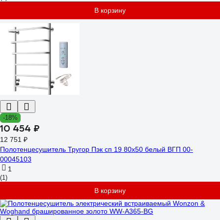
В корзину
-18%
10 454 ₽
12 751 ₽
Полотенцесушитель Тругор Пэк сп 19 80x50 белый ВГП 00-
00045103
1
(1)
В корзину