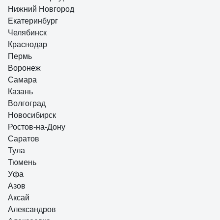
Нижний Новгород
режимы работы: отопление, полотенцесушитель, поддержание
&quot;минимальной температуры не замерзания&quot; +7. Таймер
Екатеринбург
включения для ежедневного запуска. Поддержание установленной
Челябинск
26 отзывов
температуры воздуха (от +7 до +29)
Отзыв о Terminus Эл Виктория П7 450x750
Краснодар
Пермь
Воронеж
Самара
Казань
Александр С.
26.05.2021
Волгоград
отличный полотенцесушитель, очень удобный
Новосибирск
Ростов-на-Дону
Саратов
Тула
Тюмень
Уфа
Азов
Аксай
Александров