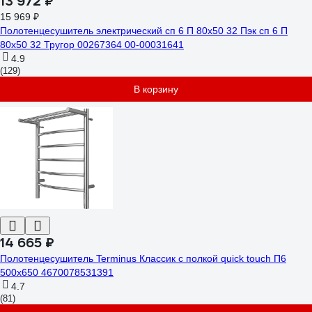
13 972 ₽
15 969 ₽
Полотенцесушитель электрический сп 6 П 80х50 32 Пэк сп 6 П
80х50 32 Тругор 00267364 00-00031641
4.9
(129)
В корзину
14 665 ₽
Полотенцесушитель Terminus Классик с полкой quick touch П6
500x650 4670078531391
4.7
(81)