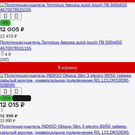
-4%
12 005 ₽
12 470 ₽
Полотенцесушитель Terminus Аврора quick touch П6 500x650
4670078531155
4.8
(182)
В корзину
-11%
-13%
12 015 ₽
12 355 ₽
13 890 ₽
Полотенцесушитель INDIGO Oktava Slim 3 electro 80/50 таймер,
скрытый монтаж, универсальное подключение R/L LСLOKS3E80-