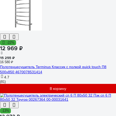
-22%
12 969 ₽
15 255 ₽
16 580 ₽
Полотенцесушитель Terminus Классик с полкой quick touch П8
500x850 4670078531414
4.7
(81)
В корзину
-13%