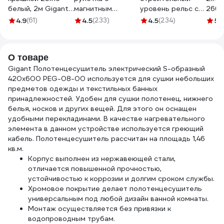
белый, 2м Gigant
магнитным
уровень рельс с
2660
79003-2GI
крюком, 5x25мм
разметкой
4.9
(61)
4.5
(233)
4.5
(234)
5
(
Gigant GWM525
1000мм Gigant
SL1000
О товаре
Gigant Полотенцесушитель электрический S-образный
420x600 PEG-08-00 используется для сушки небольших
предметов одежды и текстильных банных
принадлежностей. Удобен для сушки полотенец, нижнего
белья, носков и других вещей. Для этого он оснащен
удобными перекладинами. В качестве нагревательного
элемента в данном устройстве используется греющий
кабель. Полотенцесушитель рассчитан на площадь 1,46
кв.м.
Корпус выполнен из нержавеющей стали,
отличается повышенной прочностью,
устойчивостью к коррозии и долгим сроком службы.
Хромовое покрытие делает полотенцесушитель
универсальным под любой дизайн ванной комнаты.
Монтаж осуществляется без привязки к
водопроводным трубам.