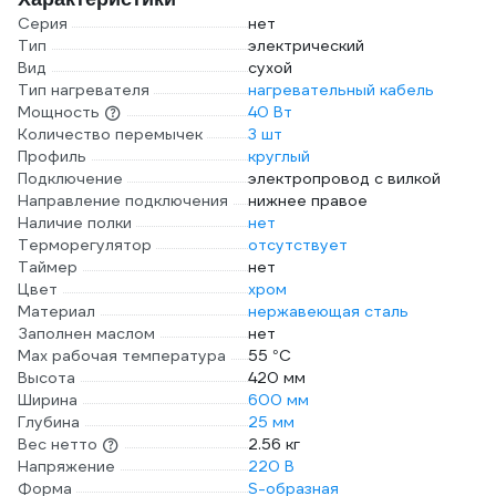
Серия
нет
Тип
электрический
Вид
сухой
Тип нагревателя
нагревательный кабель
Мощность
40 Вт
Количество перемычек
3 шт
Профиль
круглый
Подключение
электропровод с вилкой
Направление подключения
нижнее правое
Наличие полки
нет
Терморегулятор
отсутствует
Таймер
нет
Цвет
хром
Материал
нержавеющая сталь
Заполнен маслом
нет
Max рабочая температура
55 °С
Высота
420 мм
Ширина
600 мм
Глубина
25 мм
Вес нетто
2.56 кг
Напряжение
220 В
Форма
S-образная