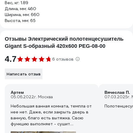
Вес, кг: 1.89
Длина, мм: 460
Ширина, мм: 660
Высота, мм: 65
Отзывы Электрический полотенцесушитель
Gigant S-образный 420x600 PEG-08-00
4.7
6 отзывов
Написать отзыв
Артем
Вячеслав П.
05.06.2022
г. Москва
07.03.2025
г.
Небольшая ванная комната, темпла от
Полотенцесу
нее нет. Даже, если закрыть дверь в
ванную, благо есть вытяжка. Свою
функцию выполняет - сушит
полотенце. Если нужно, чтоб в ванной