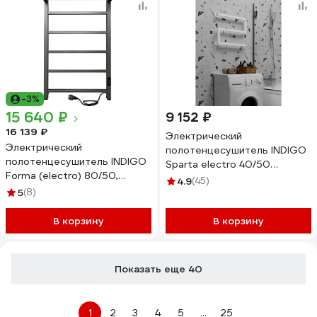
-3%
15 640 ₽
9 152 ₽
16 139 ₽
Электрический
Электрический
полотенцесушитель INDIGO
полотенцесушитель INDIGO
Sparta electro 40/50
Forma (electro) 80/50,
таймер, скрытый провод
4.9
(45)
таймер, скрытый монтаж,
5
(8)
справа, белый матовый
униерсальное подключение
DGS40-50WMRt
R/L, Graphite Metallic LEF80-
В корзину
В корзину
50GFMRt
Показать еще 40
1
2
3
4
5
...
25