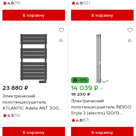
монтаж, универсальное
4.8
(19)
4.9
(62)
подключение R/L LCRLE80-
50BRRt LCRLE80-50Rt
В корзину
В корзину
-13%
14 039 ₽
23 880 ₽
16 230 ₽
Электрический
Электрический
полотенцесушитель
полотенцесушитель INDIGO
ATLANTIC Adelis ANT 500W
Style 3 (electro) 120/13
002240
4.5
(14)
(скр.монтаж, унив.подкл.R/L,
4.8
(67)
полиров.) LSE120-13Rt
В корзину
В корзину