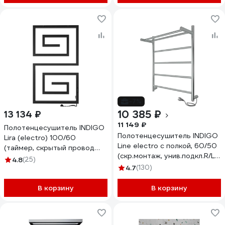
-7%
10 385 ₽
13 134 ₽
11 149 ₽
Полотенцесушитель INDIGO
Полотенцесушитель INDIGO
Lira (electro) 100/60
Line electro с полкой, 60/50
(таймер, скрытый провод
(скр.монтаж, унив.подкл.R/L,
справа, Черный муар)
4.8
(25)
полиров.) LСLE60-50PR
DGL100-60BRRt
4.7
(130)
В корзину
В корзину