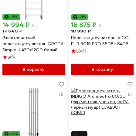
-15%
-11%
14 994 ₽
16 875 ₽
17 640 ₽
18 990 ₽
Электрический
Полотенцесушитель IVIGO
полотенцесушитель GROTA
EHR 5015 PRO 350Вт 8406
Simple K 430x1200 белый
5
(43)
Simple K 430х1200 RAL9016
5
(6)
EL
В корзину
В корзину
-15%
-3%