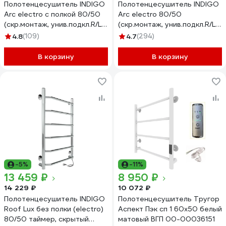
Полотенцесушитель INDIGO
Полотенцесушитель INDIGO
Arc electro с полкой 80/50
Arc electro 80/50
(скр.монтаж, унив.подкл.R/L,
(скр.монтаж, унив.подкл.R/L,
полиров.) LCAE80-50PR
полиров.) LCAE80-50R
4.8
(109)
4.7
(294)
В корзину
В корзину
-5%
-11%
13 459 ₽
8 950 ₽
14 229 ₽
10 072 ₽
Полотенцесушитель INDIGO
Полотенцесушитель Тругор
Roof Lux без полки (electro)
Аспект Пэк сп 1 60x50 белый
80/50 таймер, скрытый
матовый ВГП 00-00036151