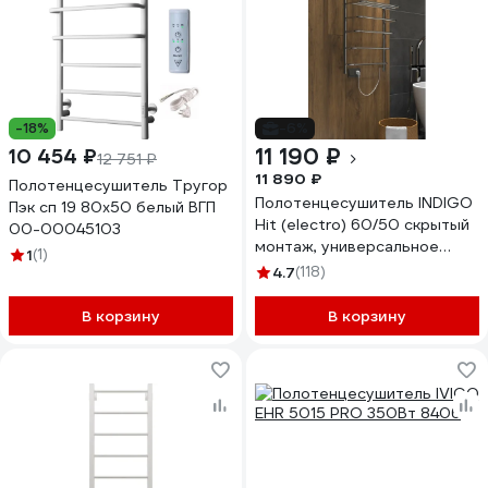
-18%
-6%
11 190 ₽
10 454 ₽
12 751 ₽
11 890 ₽
Полотенцесушитель Тругор
Полотенцесушитель INDIGO
Пэк сп 19 80x50 белый ВГП
Hit (electro) 60/50 скрытый
00-00045103
монтаж, универсальное
1
(1)
подключение R/L
4.7
(118)
полированный LHE60-50R
В корзину
В корзину