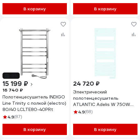
полированный) LHE80-50R
В корзину
В корзину
-9%
15 199 ₽
24 720 ₽
16 740 ₽
Электрический
Полотенцесушитель INDIGO
полотенцесушитель
Line Trinity с полкой (electro)
ATLANTIC Adelis W 750W
80/40 LСLTE80-40PRt
002239
4.9
(68)
4.9
(87)
В корзину
В корзину