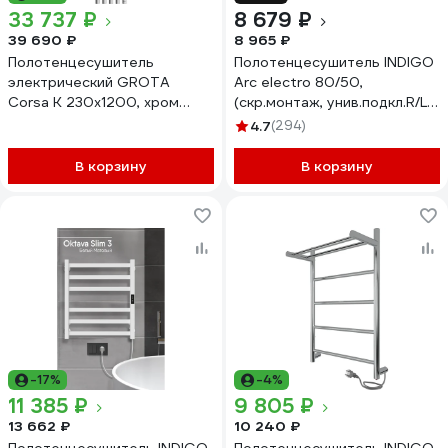
33 737 ₽
8 679 ₽
39 690 ₽
8 965 ₽
Полотенцесушитель
Полотенцесушитель INDIGO
электрический GROTA
Arc electro 80/50,
Corsa K 230x1200, хром
(скр.монтаж, унив.подкл.R/L,
глянцевый Corsa K
черный муар) LCAE80-
4.7
(294)
230х1200 NP EL
50BRR
В корзину
В корзину
-17%
-4%
11 385 ₽
9 805 ₽
13 662 ₽
10 240 ₽