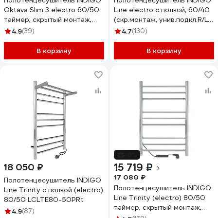
Полотенцесушитель INDIGO
Полотенцесушитель INDIGO
Oktava Slim 3 electro 60/50
Line electro с полкой, 60/40
таймер, скрытый монтаж,
(скр.монтаж, унив.подкл.R/L,
универсальное подключение
полиров.) LСLE60-40PR
4.9
(39)
4.7
(130)
R/L LСLOKS3E60-50WMRt
В корзину
В корзину
-8%
15 719 ₽
18 050 ₽
17 080 ₽
Полотенцесушитель INDIGO
Полотенцесушитель INDIGO
Line Trinity с полкой (electro)
Line Trinity (electro) 80/50
80/50 LСLTE80-50PRt
таймер, скрытый монтаж,
4.9
(87)
универсальное подключение