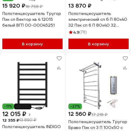
15 920 ₽
13 870 ₽
16 758 ₽
Полотенцесушитель Тругор
Полотенцесушитель
Пэк сп Вектор кв 4 12015
электрический сп 6 П 80х40
белый ВГП 00-00045251
32 Пэк сп 6 П 80х40 32
Тругор 00267363 00-
4.9
(78)
00031640
В корзину
В корзину
-11%
-13%
-27%
12 015 ₽
12 560 ₽
17 218 ₽
12 355 ₽
13 890 ₽
Полотенцесушитель Тругор
Полотенцесушитель INDIGO
Браво Пэк сп 3 П 100x50 с