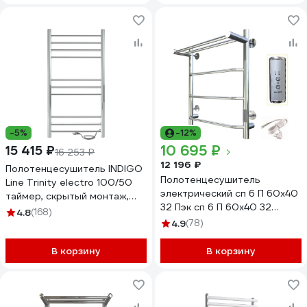
-5%
-12%
10 695 ₽
15 415 ₽
16 253 ₽
12 196 ₽
Полотенцесушитель INDIGO
Полотенцесушитель
Line Trinity electro 100/50
электрический сп 6 П 60х40
таймер, скрытый монтаж,
32 Пэк сп 6 П 60х40 32
универсальное подключение
4.8
(168)
Тругор 00267360 00-
R/L LСLTE100-50Rt
4.9
(78)
00031637
В корзину
В корзину