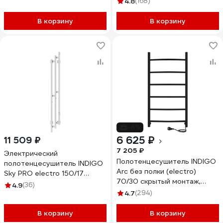
4.8
(168)
R/L LСLTE80-50Rt
В корзину
В корзину
-8%
6 625 ₽
11 509 ₽
7 205 ₽
Электрический
Полотенцесушитель INDIGO
полотенцесушитель INDIGO
Arc без полки (electro)
Sky PRO electro 150/17
70/30 скрытый монтаж,
таймер, скрытый провод
4.9
(36)
универсальное подключение
справа, белый матовый
4.7
(294)
R/L LCAE70-30BRR
LSKPRE150-17WMRt
В корзину
В корзину