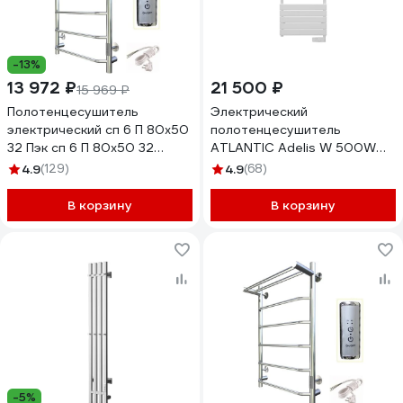
-13%
13 972 ₽
21 500 ₽
15 969 ₽
Полотенцесушитель
Электрический
электрический сп 6 П 80х50
полотенцесушитель
32 Пэк сп 6 П 80х50 32
ATLANTIC Adelis W 500W
Тругор 00267364 00-
002038 002238
4.9
(129)
4.9
(68)
00031641
В корзину
В корзину
-5%