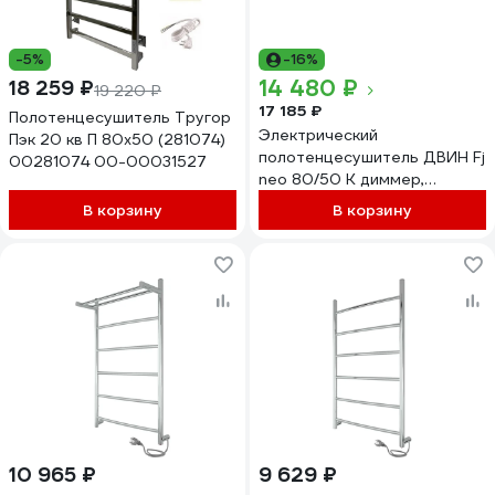
-5%
-16%
14 480 ₽
18 259 ₽
19 220 ₽
17 185 ₽
Полотенцесушитель Тругор
Электрический
Пэк 20 кв П 80x50 (281074)
полотенцесушитель ДВИН Fj
00281074 00-00031527
neo 80/50 К диммер,
полированный
В корзину
В корзину
4657763849412
10 965 ₽
9 629 ₽