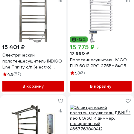
-12%
15 775 ₽
15 401 ₽
17 990 ₽
Электрический
Полотенцесушитель IVIGO
полотенцесушитель INDIGO
EHR 5012 PRO 275Вт 8405
Line Trinity с/п (electro)
70/40 (таймер, скр.монтаж,
5
(43)
4.9
(87)
унив.подкл.R/L, полиров.)
LСLTE70-40PRt
В корзину
В корзину