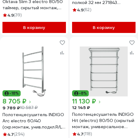
Oktava Slim 3 electro 80/50
полкой 32 мм 271843
таймер, скрытый монтаж,
00271843 00-00033504
4.9
(62)
универсальное подключение
4.9
(39)
R/L LСLOKS3E80-50BRRt
В корзину
В корзину
-18%
-8%
8 705 ₽
11 130 ₽
12 145 ₽
9 789 ₽
10 587 ₽
Полотенцесушитель INDIGO
Полотенцесушитель INDIGO
Hit (electro) 80/50 (скрытый
Arc electro 60/40
монтаж, универсальное
(скр.монтаж, унив.подкл.R/L,
подключение R/L,
полиров.) LCAE60-40R
4.7
(118)
4.7
(294)