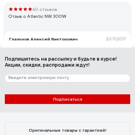
40 отзывов
Отзыв о Atlantic NW 300W
Глазунов Алексей Викторович
20.11.2017
Очень хорошая идея, качество изготовления
отличное. Разные режимы работы: отопление,
Подпишитесь
на рассылку
и будьте в курсе!
полотенцесушитель, поддержание
Акции, скидки, распродажи ждут!
&quot;минимальной температуры не
замерзания&quot; +7. Таймер включения для
ежедневного запуска. Поддержание установленной
26 отзывов
температуры воздуха (от +7 до +29)
Отзыв о Terminus Эл Виктория П7
450x750
Подписаться
Александр С.
26.05.2021
отличный полотенцесушитель, очень удобный
Оригинальные товары с гарантией!