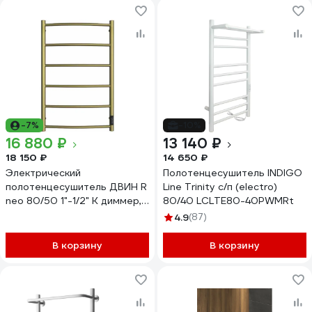
-7%
-10%
16 880 ₽
13 140 ₽
18 150 ₽
14 650 ₽
Электрический
Полотенцесушитель INDIGO
полотенцесушитель ДВИН R
Line Trinity с/п (electro)
neo 80/50 1"-1/2" К диммер,
80/40 LСLTE80-40PWMRt
состаренная бронза
4.9
(87)
матовая 4657771776618
В корзину
В корзину