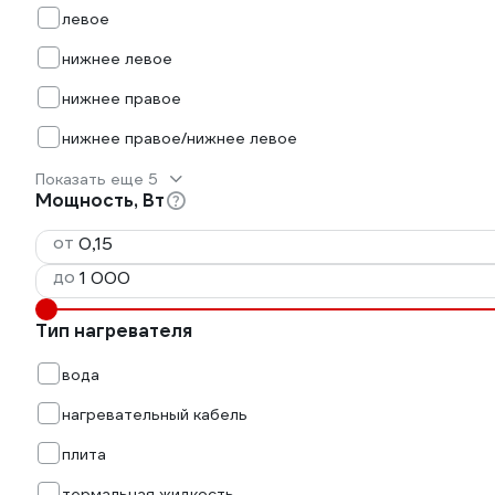
левое
нижнее левое
нижнее правое
нижнее правое/нижнее левое
Показать еще 5
Мощность, Вт
от
до
Тип нагревателя
вода
нагревательный кабель
плита
термальная жидкость