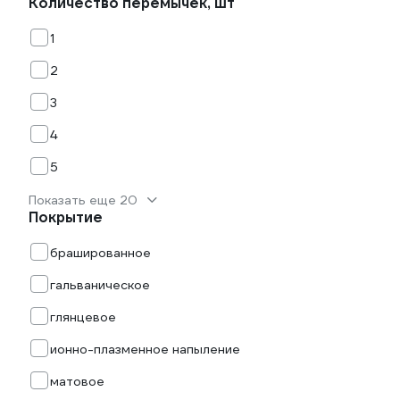
Количество перемычек, шт
1
2
3
4
5
Показать еще 20
Покрытие
брашированное
гальваническое
глянцевое
ионно-плазменное напыление
матовое