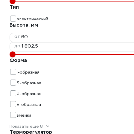
Тип
электрический
Высота, мм
от
до
Форма
I-образная
S-образная
U-образная
Е-образная
змейка
Показать еще 8
Терморегулятор