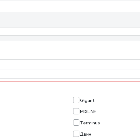
Gigant
MIXLINE
Terminus
Двин