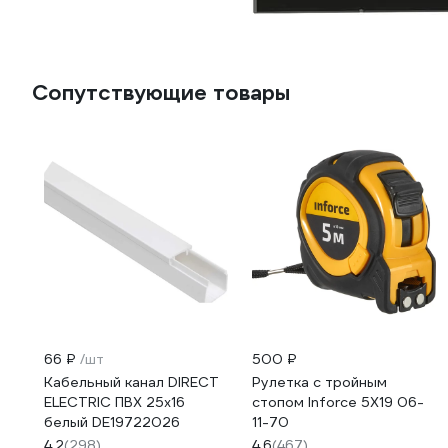
Сопутствующие товары
66 ₽
/шт
500 ₽
Кабельный канал DIRECT
Рулетка с тройным
ELECTRIC ПВХ 25x16
стопом Inforce 5Х19 06-
белый DE19722026
11-70
4.2
(298)
4.6
(467)