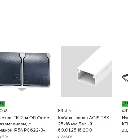
3%
-3%
0 ₽
83 ₽
/шт
491 ₽
зетка IEK 2-м ОП Форс
Кабель-канал AGIS ПВХ
Измери
заземлением, с
25x16 мм Белый
KENDO 
ышкой IP54 РСб22-3-
60.01.25.16.200
4.4
(35)
р ИЭК ERS22-K03-16-
(53)
4.4
(68)