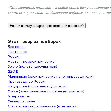
*Производитель оставляет за собой право без уведомления 
место его производства. Указанная информация не являетс
Нашли ошибку в характеристиках или описании?
Этот товар из подборок
Без полок
Настенные
Россия
Настенные электрические
Узкие (полотенцесушители)
220 В
Маленькие (электрические полотенцесушители)
Производство Россия
Недорогие (полотенцесушители)
Узкие (электрические полотенцесушители)
4 перемычки
Универсальные
Со скрытым подключением (монтажом)