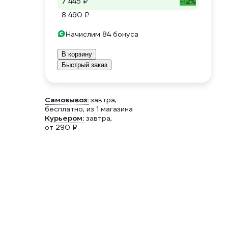
7 445 ₽
-12%
8 490 ₽
Начислим 84 бонуса
В корзину
Быстрый заказ
Самовывоз:
завтра,
бесплатно
, из 1 магазина
Курьером:
завтра,
от 290 ₽