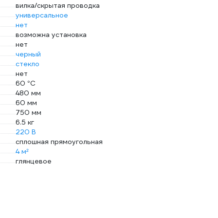
вилка/скрытая проводка
универсальное
нет
возможна установка
нет
черный
стекло
нет
60 °С
480 мм
60 мм
750 мм
6.5 кг
220 В
сплошная прямоугольная
4 м²
глянцевое