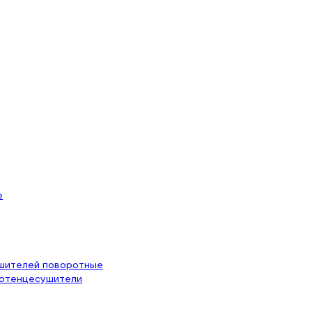
е
ушителей поворотные
лотенцесушители