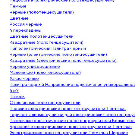
Недорогие (электрические полотенцесушители)
Темные
Черные (полотенцесушители)
Цветные
Россия черные
4 перекладины
Цветные полотенцесушители
Квадратные (полотенцесушители)
Тип электрический Палитра черный
Черные (электрические полотенцесушители)
Квадратные (электрические полотенцесушители)
Черные универсальные
Маленькие (полотенцесушители)
Узкие черные
Палитра черный Направление подключения универсально
4 м?
Панель
Стеклянные полотенцесушители
Плоские электрические полотенцесушители Terminus
Горизонтальные сушилки для электрических полотенцес
Панельные электрические полотенцесушители Белые по
Бронзовые электрические полотенцесушители Terminus
Электрические полотенцесушители Terminus Широкие