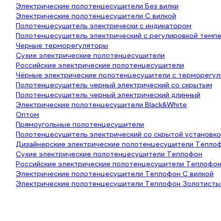
Электрические полотенцесушители Без вилки
Электрические полотенцесушители С вилкой
Полотенцесушитель электрически с индикатором
Полотенцесушитель электрический с регулировкой темп
Черные терморегуляторы
Сухие электрические полотенцесушители
Российские электрические полотенцесушители
Чёрные электрические полотенцесушители с терморегу
Полотенцесушитель черный электрический со скрытым
Полотенцесушитель черный электрический длинный
Электрические полотенцесушители Black&White
Оптом
Прямоугольные полотенцесушители
Полотенцесушитель электрический со скрытой установко
Дизайнерские электрические полотенцесушители Тепло
Сухие электрические полотенцесушители Теплофон
Российские электрические полотенцесушители Теплофо
Электрические полотенцесушители Теплофон С вилкой
Электрические полотенцесушители Теплофон Золотисты