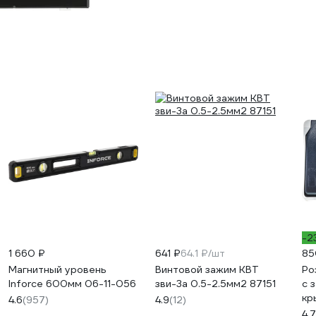
-2
1 660 ₽
641 ₽
64.1 ₽/шт
85
Магнитный уровень
Винтовой зажим КВТ
Ро
Inforce 600мм 06-11-056
зви-3а 0.5-2.5мм2 87151
с 
кр
4.6
(957)
4.9
(12)
ФС
4.7