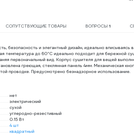
54
СОПУТСТВУЮЩИЕ ТОВАРЫ
ВОПРОСЫ
1
С
ть, безопасность и элегантный дизайн, идеально вписываясь в
ная температура до 60°C идеально подходит для бережной су
аняя первоначальный вид. Корпус сушителя для вещей выполн
ановлена греющая, стеклянная панель 4мм. Механическая кно
ытой проводке. Предусмотрено безнадзорное использование.
нет
электрический
сухой
углеродно-резестивный
0.15 Вт
4 шт
квадратный