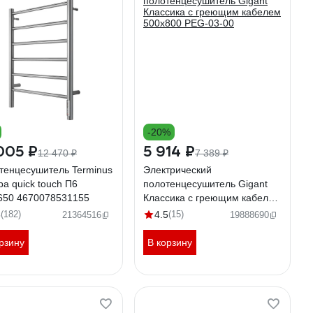
-20%
005 ₽
5 914 ₽
12 470 ₽
7 389 ₽
тенцесушитель Terminus
Электрический
а quick touch П6
полотенцесушитель Gigant
650 4670078531155
Классика с греющим кабелем
500x800 PEG-03-00
8
(182)
4.5
(15)
21364516
19888690
рзину
В корзину