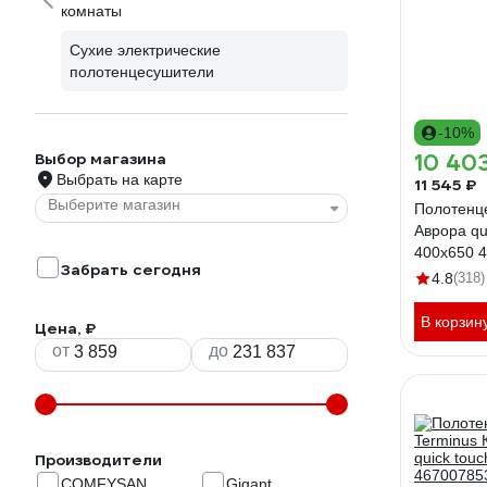
комнаты
Сухие электрические
полотенцесушители
-10%
Выбор магазина
10 40
Выбрать на карте
11 545 ₽
Выберите магазин
Полотенц
Аврора qu
400x650 
Забрать сегодня
4.8
(318)
В корзин
Цена, ₽
от
до
Производители
COMFYSAN
Gigant