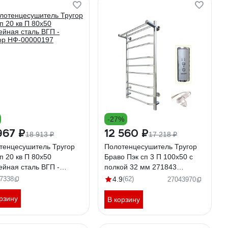
-27%
967 ₽
12 560 ₽
18 913 ₽
17 218 ₽
тенцесушитель Тругор
Полотенцесушитель Тругор
п 20 кв П 80х50
Браво Пэк сп 3 П 100x50 с
ейная сталь ВГП -
полкой 32 мм 271843
ор НФ-00000197
00271843 00-00033504
7338
4.9
(62)
27043970
рзину
В корзину