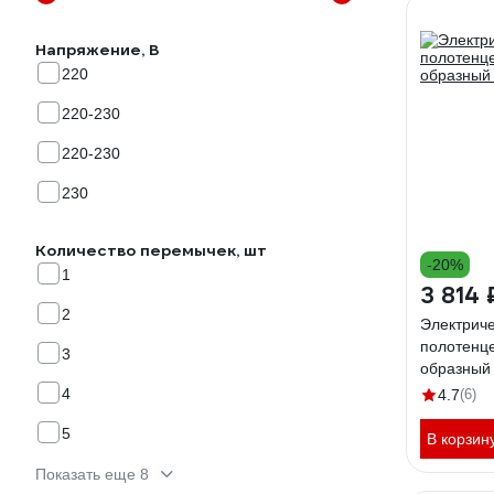
Напряжение, В
220
220-230
220-230
230
Количество перемычек, шт
-20%
1
3 814 
2
Электрич
полотенце
3
образный
4
4.7
(6)
5
В корзин
Показать еще 8