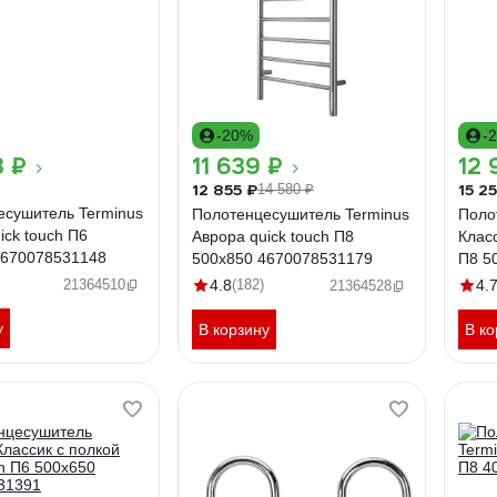
-20%
-
3 ₽
11 639 ₽
12 
12 855 ₽
15 2
14 580 ₽
есушитель Terminus
Полотенцесушитель Terminus
Поло
ick touch П6
Аврора quick touch П8
Класс
4670078531148
500x850 4670078531179
П8 5
21364510
4.8
(182)
4.
21364528
у
В корзину
В ко