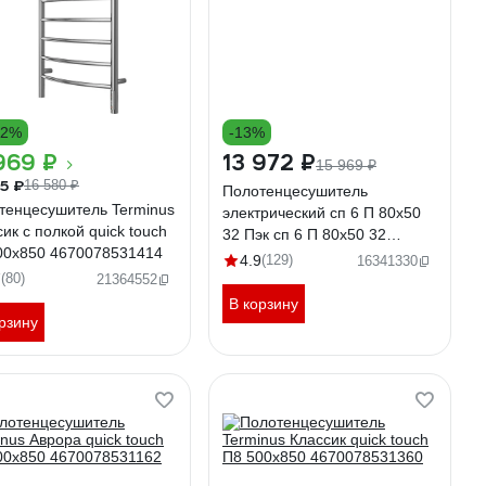
22%
-13%
969 ₽
13 972 ₽
15 969 ₽
55 ₽
16 580 ₽
Полотенцесушитель
тенцесушитель Terminus
электрический сп 6 П 80х50
ик с полкой quick touch
32 Пэк сп 6 П 80х50 32
00x850 4670078531414
Тругор 00267364 00-
4.9
(129)
16341330
00031641
7
(80)
21364552
В корзину
рзину