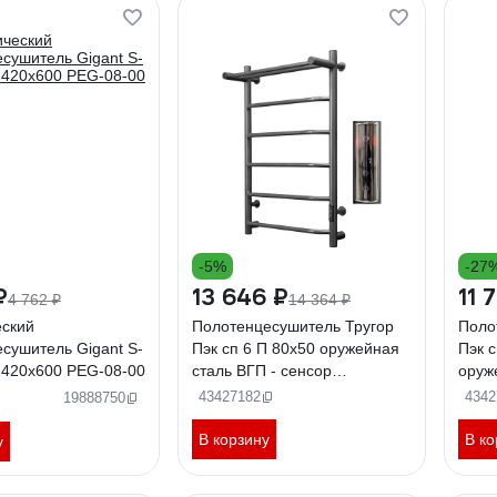
-5%
-27
₽
13 646 ₽
11 
4 762 ₽
14 364 ₽
еский
Полотенцесушитель Тругор
Поло
сушитель Gigant S-
Пэк сп 6 П 80х50 оружейная
Пэк 
 420x600 PEG-08-00
сталь ВГП - сенсор
оруж
НФ-00000198
сенс
43427182
4342
19888750
В корзину
В ко
у