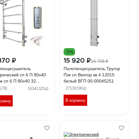
-5%
870 ₽
15 920 ₽
16 758 ₽
тенцесушитель
Полотенцесушитель Тругор
трический сп 6 П 80х40
Пэк сп Вектор кв 4 12015
к сп 6 П 80х40 32
белый ВГП 00-00045251
ор 00267363 00-
9
(78)
27130190
16341325
1640
В корзину
рзину