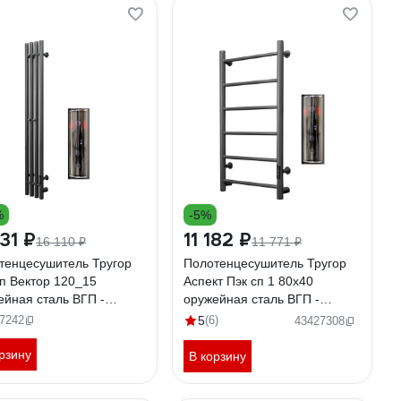
%
-5%
731 ₽
11 182 ₽
16 110 ₽
11 771 ₽
тенцесушитель Тругор
Полотенцесушитель Тругор
сп Вектор 120_15
Аспект Пэк сп 1 80х40
ейная сталь ВГП -
оружейная сталь ВГП -
ор НФ-00000138
сенсор НФ-00000190
7242
5
(6)
43427308
рзину
В корзину