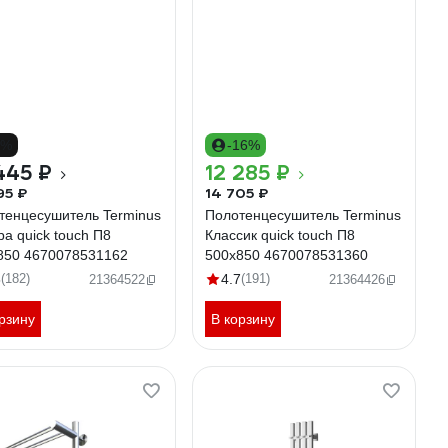
8%
-16%
445 ₽
12 285 ₽
95 ₽
14 705 ₽
тенцесушитель Terminus
Полотенцесушитель Terminus
а quick touch П8
Классик quick touch П8
850 4670078531162
500x850 4670078531360
8
(182)
4.7
(191)
21364522
21364426
рзину
В корзину