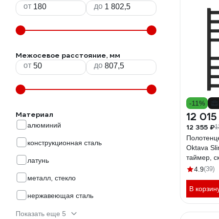
от
до
Межосевое расстояние, мм
от
до
-11%
Материал
12 015
алюминий
12 355 ₽
1
Полотенц
конструкционная сталь
Oktava Sli
таймер, с
латунь
универса
4.9
(39)
R/L LСLO
металл, стекло
В корзин
нержавеющая сталь
Показать еще 5