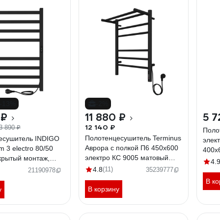
-13%
-2%
 ₽
11 880 ₽
5 7
12 140 ₽
3 890 ₽
Поло
Полотенцесушитель Terminus
есушитель INDIGO
элек
Аврора с полкой П6 450x600
m 3 electro 80/50
400x
электро КС 9005 матовый
крытый монтаж,
4670
4.
4670078556912
льное подключение
4.8
(11)
35239777
21190978
KS3E80-50BRRt
В ко
В корзину
у