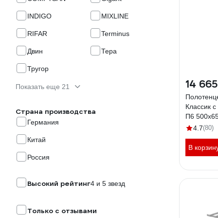
INDIGO
MIXLINE
RIFAR
Terminus
Двин
Тера
Тругор
14 665
Показать еще 21
Полотенц
Классик с
Страна производства
П6 500x6
Германия
4.7
(80)
Китай
В корзин
Россия
Высокий рейтинг
4 и 5 звезд
Только с отзывами