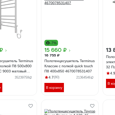
-7%
 ₽
15 660 ₽
13 
16 755 ₽
Поло
есушитель Terminus
Полотенцесушитель Terminus
элек
полкой П8 500x800
Классик с полкой quick touch
32 Пэ
С 9003 матовый
П8 400x850 4670078531407
Труг
4.
54208
4.7
(80)
0003
35239759
21364546
В ко
у
В корзину