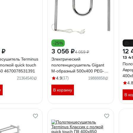
-25%
-
 ₽
3 056 ₽
12 
4 059 ₽
13 4
есушитель Terminus
Электрический
Поло
 полкой quick touch
полотенцесушитель Gigant
Аврор
50 4670078531391
М-образный 500x400 PEG-
400x
04-00
4.9
(17)
21364540
19888858
4.
у
В корзину
В ко