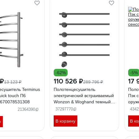
-62%
-5%
 ₽
110 526 ₽
17 
13 123 ₽
289 796 ₽
есушитель Terminus
Полотенцесушитель
Поло
uick touch П6
электрический встраиваемый
Пэк с
4670078531308
Wonzon & Woghand темный
оруж
графит WW-A365-GM
сенс
37297770
4342
21364390
В корзину
В ко
у