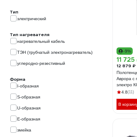
Тип
электрический
Тип нагревателя
нагревательный кабель
-9%
ТЭН (трубчатый электронагреватель)
11 725
углеродно-резестивный
12 879 ₽
Полотенц
Аврора с 
Форма
электро К
I-образная
46700785
4.8
(11)
S-образная
В корзин
U-образная
Е-образная
змейка