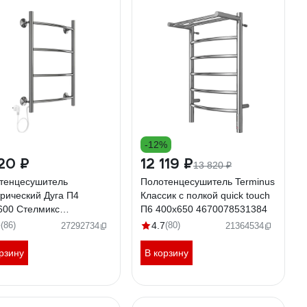
-12%
20 ₽
12 119 ₽
13 820 ₽
тенцесушитель
Полотенцесушитель Terminus
трический Дуга П4
Классик с полкой quick touch
600 Стелмикс
П6 400x650 4670078531384
078543042
9
(86)
4.7
(80)
27292734
21364534
рзину
В корзину