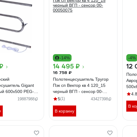
-14%
-4%
₽
14 495 ₽
12 
16 758 ₽
Поло
еский
Полотенцесушитель Тругор
Аврор
сушитель Gigant
Пэк сп Вектор кв 4 120_15
500x
ый 600x500 PEG-
черный ВГП - сенсор 00-
4.
00050075
5
(1)
19887988
43427398
В ко
у
В корзину