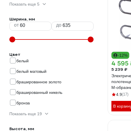
Показать еще 5
Ширина, мм
от
до
Цвет
-12%
белый
4 595 
5 239 ₽
белый матовый
Электрич
полотенце
брашированное золото
М-образн
брашированный никель
05-00
4.9
(17)
бронза
В корзин
Показать еще 19
Высота, мм