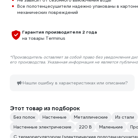
Не зависит от сезонного выключения воды
Все полотенцесушители надежно упакованы в картонн
механических повреждений
Гарантия производителя 2 года
на товары Terminus
*Производитель оставляет за собой право без уведомления ди
его производства. Указанная информация не является публичн
Нашли ошибку в характеристиках или описании?
Этот товар из подборок
Без полок
Настенные
Металлические
Из стали
Настенные электрические
220 В
Маленькие
Про
С терморегулятором (электрические полотенцесушите