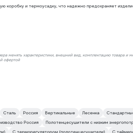
ую коробку и термоусадку, что надежно предохраняет издели
лера менять характеристики, внешний вид, комплектацию товара и м
ой офертой
Сталь
Россия
Вертикальные
Лесенка
Стандартны
изводство Россия
Полотенцесушители с низким энергопот
ли)
С терморегулятором (полотенцесушители)
С таймер