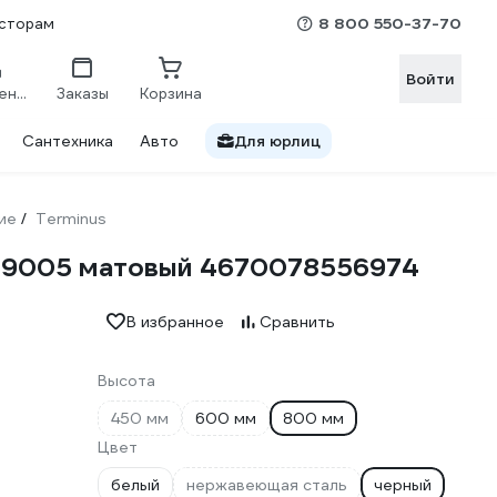
8 800 550-37-70
сторам
Войти
Сравнение
Заказы
Корзина
Сантехника
Авто
Для юрлиц
ие
Terminus
/
С 9005 матовый 4670078556974
В избранное
Сравнить
Высота
450 мм
600 мм
800 мм
Цвет
белый
нержавеющая сталь
черный