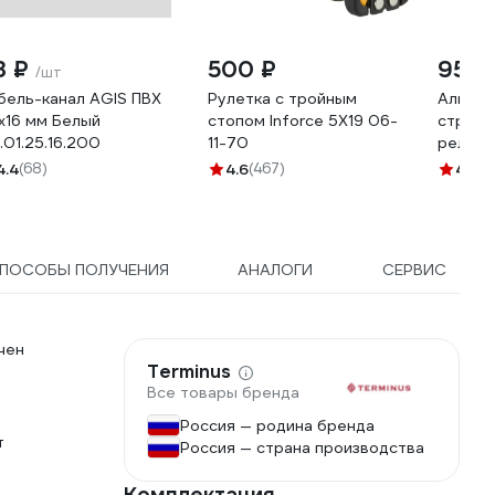
3 ₽
500 ₽
959 
/шт
бель-канал AGIS ПВХ
Рулетка с тройным
Алюми
x16 мм Белый
стопом Inforce 5Х19 06-
строит
.01.25.16.200
11-70
рельс 
1000мм
4.4
(68)
4.6
(467)
4.5
(2
ПОСОБЫ ПОЛУЧЕНИЯ
АНАЛОГИ
СЕРВИС
чен
Terminus
Все товары бренда
Россия — родина бренда
т
Россия — страна производства
Комплектация