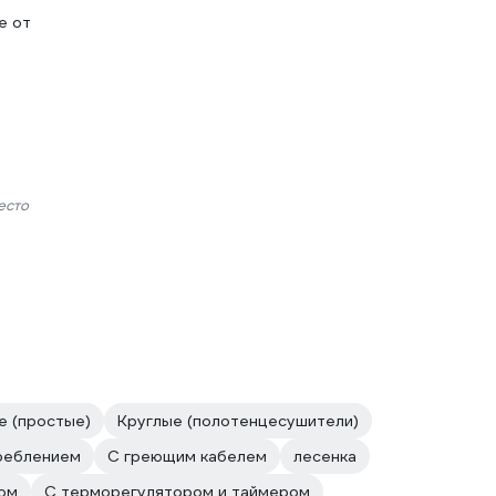
е от
есто
е (простые)
Круглые (полотенцесушители)
реблением
С греющим кабелем
лесенка
ом
С терморегулятором и таймером