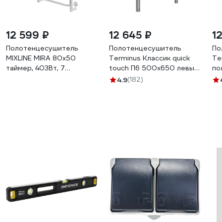
12 599 ₽
12 645 ₽
1
Полотенцесушитель
Полотенцесушитель
По
MIXLINE MIRA 80x50
Terminus Классик quick
Te
таймер, 403Вт, 7
touch П6 500x650 левый
по
перекладин + полка
4670078531339
эл
4.9
(182)
электрический БЕЛЫЙ_
ма
556419
46