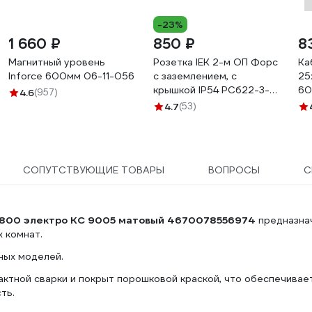
-23%
1 660 ₽
850 ₽
8
Магнитный уровень
Розетка IEK 2-м ОП Форс
Ка
Inforce 600мм 06-11-056
с заземлением, с
25
крышкой IP54 РСб22-3-
60
4.6
(957)
ФСр ИЭК ERS22-K03-16-
4.7
(53)
54-DC
СОПУТСТВУЮЩИЕ ТОВАРЫ
ВОПРОСЫ
С
0x800 электро КС 9005 матовый 4670078556974
предназна
х комнат.
ных моделей.
актной сварки и покрыт порошковой краской, что обеспечивае
ть.