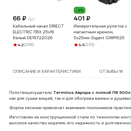
-3%
66 ₽
401 ₽
/шт
Кабельный канал DIRECT
Измерительная рулетка с
ELECTRIC ПВХ 25x16
магнитным крюком,
белый DE19722026
5x25мм Gigant GWM525
4.2
(298)
4.5
(233)
ОПИСАНИЕ И ХАРАКТЕРИСТИКИ
ОТЗЫВЫ
11
Полотенцесушитель
Terminus Аврора с полкой П8 50
как для сушки вещей, так и для обогрева ванных и душевы
Форма лесенки привлечет внимание поклонников практич
Изготовлен из конструкционной стали по технологии конт
высокое качество изделия, его надежность и долговечнос