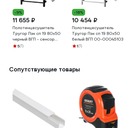
-9%
-18%
11 655 ₽
10 454 ₽
Полотенцесушитель
Полотенцесушитель
Тругор Пэк сп 19 80х50
Тругор Пэк сп 19 80x50
черный ВГП - сенсор
белый ВГП 00-00045103
НФ-00000248
5
(1)
1
(1)
Сопутствующие товары