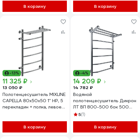
В корзину
В корзину
-13%
-4%
11 325 ₽
14 209 ₽
13 050 ₽
14 782 ₽
Полотенцесушитель MIXLINE
Водяной
CAPELLA 80x50x50 1'' НР, 5
полотенцесушитель Дикрон
перекладин + полка, левое
ЛТ ВП 800-500 бок 500
подключение водяной
прав
5
(1)
556273
В корзину
В корзину