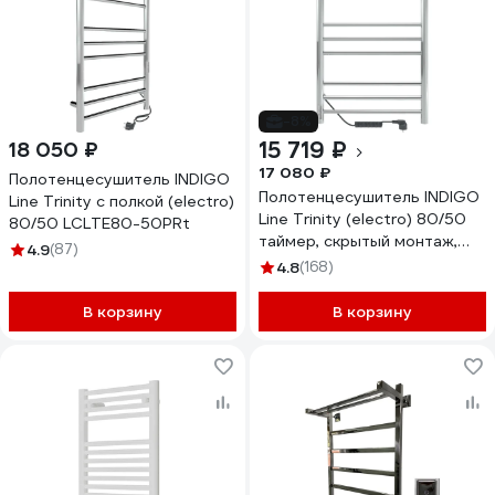
-8%
15 719 ₽
18 050 ₽
17 080 ₽
Полотенцесушитель INDIGO
Полотенцесушитель INDIGO
Line Trinity с полкой (electro)
Line Trinity (electro) 80/50
80/50 LСLTE80-50PRt
таймер, скрытый монтаж,
4.9
(87)
универсальное подключение
4.8
(168)
R/L LСLTE80-50Rt
В корзину
В корзину