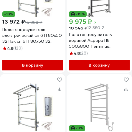
-13%
-19%
9 975 ₽
13 972 ₽
15 969 ₽
10 545 ₽
12 360 ₽
Полотенцесушитель
Полотенцесушитель
электрический сп 6 П 80х50
водяной Аврора П8
32 Пэк сп 6 П 80х50 32
500x800 Terminus
Тругор 00267364 00-
4.9
(129)
4670078529947
00031641
4.8
(28)
В корзину
В корзину
-9%