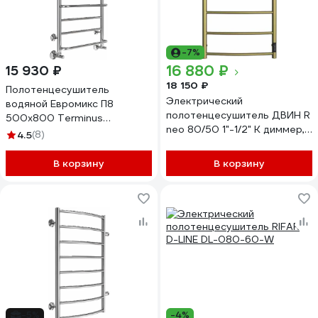
-7%
16 880 ₽
15 930 ₽
18 150 ₽
Полотенцесушитель
Электрический
водяной Евромикс П8
полотенцесушитель ДВИН R
500x800 Terminus
neo 80/50 1"-1/2" К диммер,
4670078530165
4.5
(8)
состаренная бронза
матовая 4657771776618
В корзину
В корзину
-5%
-4%