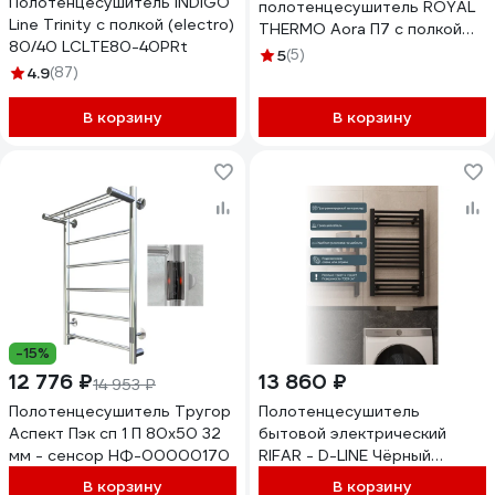
Полотенцесушитель INDIGO
полотенцесушитель ROYAL
Line Trinity с полкой (electro)
THERMO Aora П7 c полкой
80/40 LСLTE80-40PRt
500x800 НС-1443119
5
(5)
4.9
(87)
В корзину
В корзину
-15%
12 776 ₽
13 860 ₽
14 953 ₽
Полотенцесушитель Тругор
Полотенцесушитель
Аспект Пэк сп 1 П 80х50 32
бытовой электрический
мм - сенсор НФ-00000170
RIFAR - D-LINE Чёрный
янтарь матовый DL-080-
В корзину
В корзину