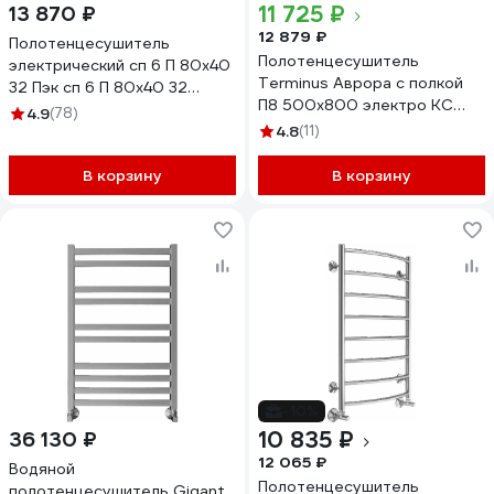
11 725 ₽
13 870 ₽
12 879 ₽
Полотенцесушитель
Полотенцесушитель
электрический сп 6 П 80х40
Terminus Аврора с полкой
32 Пэк сп 6 П 80х40 32
П8 500x800 электро КС
Тругор 00267363 00-
4.9
(78)
9003 матовый
00031640
4.8
(11)
4670078554208
В корзину
В корзину
-10%
10 835 ₽
36 130 ₽
12 065 ₽
Водяной
Полотенцесушитель
полотенцесушитель Gigant