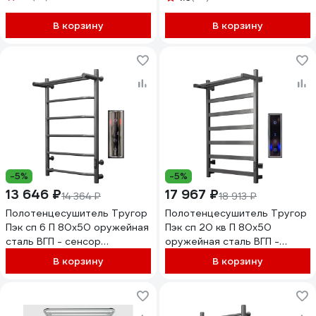
LLSHSW80-50R-б/п-50
R/L LСLOKS3E80-50BRRt
В корзину
В корзину
-5%
-5%
13 646 ₽
17 967 ₽
14 364 ₽
18 913 ₽
Полотенцесушитель Тругор
Полотенцесушитель Тругор
Пэк сп 6 П 80х50 оружейная
Пэк сп 20 кв П 80х50
сталь ВГП - сенсор
оружейная сталь ВГП -
НФ-00000198
сенсор НФ-00000197
В корзину
В корзину