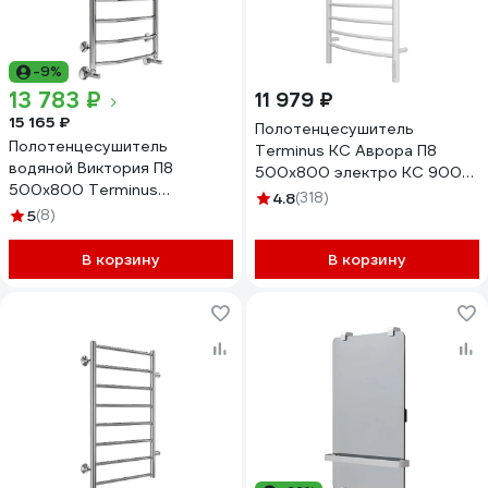
-9%
13 783 ₽
11 979 ₽
15 165 ₽
Полотенцесушитель
Полотенцесушитель
Terminus КС Аврора П8
водяной Виктория П8
500x800 электро КС 9003
500x800 Terminus
матовый 4670078527486
4.8
(318)
4670078530134
5
(8)
В корзину
В корзину