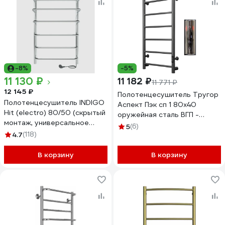
-8%
-5%
11 130 ₽
11 182 ₽
11 771 ₽
12 145 ₽
Полотенцесушитель Тругор
Полотенцесушитель INDIGO
Аспект Пэк сп 1 80х40
Hit (electro) 80/50 (скрытый
оружейная сталь ВГП -
монтаж, универсальное
сенсор НФ-00000190
5
(6)
подключение R/L,
4.7
(118)
полированный) LHE80-50R
В корзину
В корзину