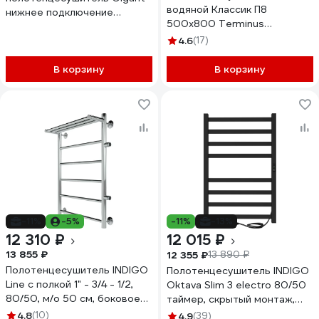
водяной Классик П8
нижнее подключение
500x800 Terminus
500x800 П10 PVG-05-00
4670078530271
4.6
(17)
В корзину
В корзину
-11%
-5%
-11%
-13%
12 310 ₽
12 015 ₽
13 855 ₽
12 355 ₽
13 890 ₽
Полотенцесушитель INDIGO
Полотенцесушитель INDIGO
Line с полкой 1" - 3/4 - 1/2,
Oktava Slim 3 electro 80/50
80/50, м/о 50 см, боковое
таймер, скрытый монтаж,
подключение справа
универсальное подключение
4.8
(10)
4.9
(39)