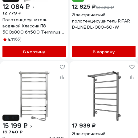
12 084 ₽
12 825 ₽
13 420 ₽
12 779 ₽
Электрический
Полотенцесушитель
полотенцесушитель RIFAR
водяной Классик П8
D-LINE DL-080-60-W
500x800 бп500 Terminus
4670078530257
4.7
(65)
В корзину
В корзину
-9%
15 199 ₽
17 939 ₽
16 740 ₽
Электрический