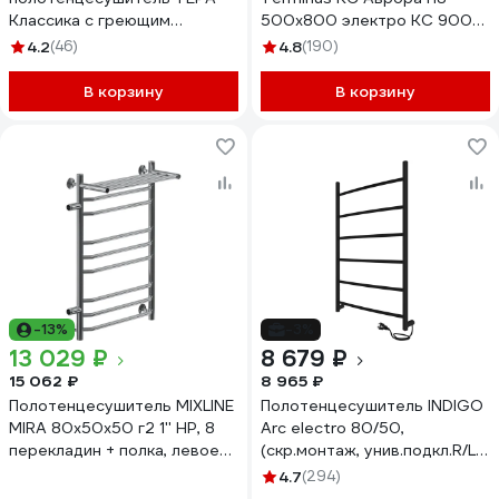
Классика с греющим
500x800 электро КС 9005
кабелем 500x800 ПСН-09-
матовый 4670078527493
4.2
(46)
4.8
(190)
03
В корзину
В корзину
-13%
-3%
13 029 ₽
8 679 ₽
15 062 ₽
8 965 ₽
Полотенцесушитель MIXLINE
Полотенцесушитель INDIGO
MIRA 80x50x50 г2 1'' НР, 8
Arc electro 80/50,
перекладин + полка, левое
(скр.монтаж, унив.подкл.R/L,
подключение, водяной
черный муар) LCAE80-
4.7
(294)
556676
50BRR