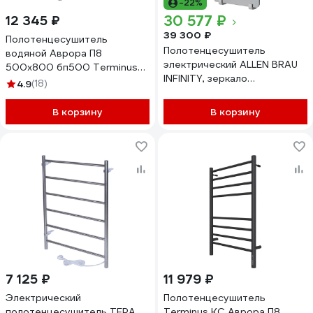
-22%
30 577 ₽
12 345 ₽
39 300 ₽
Полотенцесушитель
Полотенцесушитель
водяной Аврора П8
электрический ALLEN BRAU
500x800 бп500 Terminus
INFINITY, зеркало
4670078529923
4.9
(18)
800x440мм 8.21001.GL
275617 00275617
В корзину
В корзину
7 125 ₽
11 979 ₽
Электрический
Полотенцесушитель
полотенцесушитель ТЕРА
Terminus КС Аврора П8