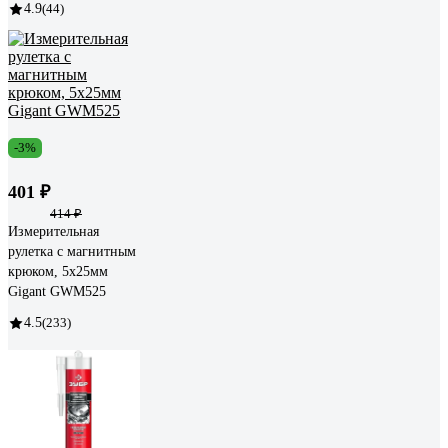
4.9
(44)
-3%
401 ₽
414 ₽
Измерительная
рулетка с магнитным
крюком, 5x25мм
Gigant GWM525
4.5
(233)