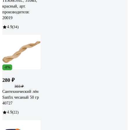
TERMOSIL, 310мл,
красный, арт.
производителя:
20019
4.9
(34)
-8%
280 ₽
303 ₽
Сантехнический лён
Sanfix чесаный 50 гр
40727
4.9
(22)