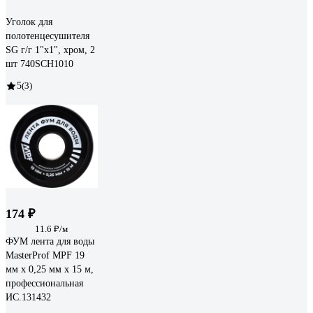
Уголок для
полотенцесушителя
SG г/г 1"х1", хром, 2
шт 740SCH1010
5
(3)
174 ₽
11.6 ₽/м
ФУМ лента для воды
MasterProf MPF 19
мм x 0,25 мм x 15 м,
профессиональная
ИС.131432