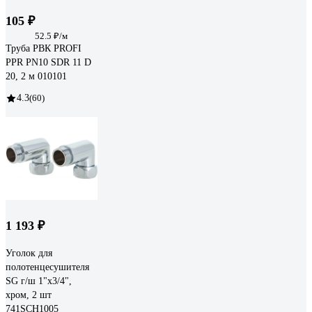
105 ₽
52.5 ₽/м
Труба РВК PROFI
PPR PN10 SDR 11 D
20, 2 м 010101
4.3
(60)
1 193 ₽
Уголок для
полотенцесушителя
SG г/ш 1"х3/4",
хром, 2 шт
741SCH1005