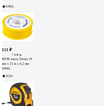
4.8
(6)
111 ₽
7.4 ₽/м
ФУМ лента Terma 19
мм х 15 м х 0,2 мм
93042
5
(20)