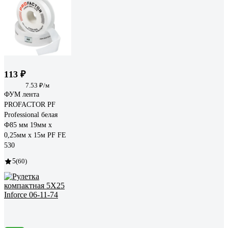
113 ₽
7.53 ₽/м
ФУМ лента
PROFACTOR PF
Professional белая
Ф85 мм 19мм х
0,25мм х 15м PF FE
530
5
(60)