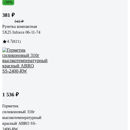
-30%
381 ₽
542 ₽
Рулетка компактная
5Х25 Inforce 06-11-74
4.7
(821)
1 536 ₽
Герметик
силиконовый 310г
высокотемпературный
красный ABRO SS-
2400-RW