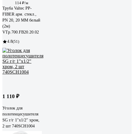
114 ₽/м
Труба Valtec PP-
FIBER арм. стекл.,
PN 20, 20 MM белый
(2м)
VTp.700.FB20.20.02
4.8
(51)
1 110 ₽
Уголок для
полотенцесушителя
SG г/г 1"х1/2" хром,
2 шт 740SCH1004