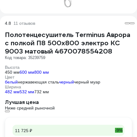
4.8
11 отзывов
Полотенцесушитель Terminus Аврора
с полкой П8 500x800 электро КС
9003 матовый 4670078554208
Код товара: 35239759
Высота
450 мм
600 мм
800 мм
Цвет
белый
нержавеющая сталь
черный
черный муар
Ширина
482 мм
532 мм
732 мм
Лучшая цена
Ниже средней рыночной
-9%
11 725 ₽