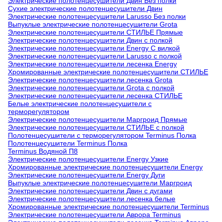
Электрические полотенцесушители Двин Без полки
Сухие электрические полотенцесушители Двин
Электрические полотенцесушители Larusso Без полки
Выпуклые электрические полотенцесушители Grota
Электрические полотенцесушители СТИЛЬЕ Прямые
Электрические полотенцесушители Двин с полкой
Электрические полотенцесушители Energy С вилкой
Электрические полотенцесушители Larusso с полкой
Электрические полотенцесушители лесенка Energy
Хромированные электрические полотенцесушители СТИЛЬЕ
Электрические полотенцесушители лесенка Grota
Электрические полотенцесушители Grota с полкой
Электрические полотенцесушители лесенка СТИЛЬЕ
Белые электрические полотенцесушители с
терморегулятором
Электрические полотенцесушители Маргроид Прямые
Электрические полотенцесушители СТИЛЬЕ с полкой
Полотенцесушители с терморегулятором Terminus Полка
Полотенцесушители Terminus Полка
Terminus Водяной П8
Электрические полотенцесушители Energy Узкие
Хромированные электрические полотенцесушители Energy
Электрические полотенцесушители Energy Дуги
Выпуклые электрические полотенцесушители Маргроид
Электрические полотенцесушители Двин с дугами
Электрические полотенцесушители лесенка белые
Хромированные электрические полотенцесушители Terminus
Электрические полотенцесушители Аврора Terminus