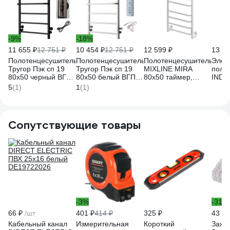
-9%
-18%
11 655 ₽
12 751 ₽
10 454 ₽
12 751 ₽
12 599 ₽
13 12
Полотенцесушитель
Полотенцесушитель
Полотенцесушитель
Элек
Тругор Пэк сп 19
Тругор Пэк сп 19
MIXLINE MIRA
поло
80х50 черный ВГП -
80x50 белый ВГП
80x50 таймер,
INDIG
сенсор
00-00045103
403Вт, 7
(elec
5
(1)
1
(1)
НФ-00000248
перекладин + полка
(тайм
электрический
скр.м
БЕЛЫЙ_ 556419
унив.
Graph
Сопутствующие товары
LСLT
-3%
-31%
66 ₽
/шт
401 ₽
414 ₽
325 ₽
43 ₽
Кабельный канал
Измерительная
Короткий
Зажи