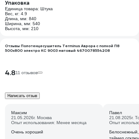
Упаковка
Единица товара: Штука
Вес, кг: 4.9
Длина, мм: 840
Ширина, мм: 540
Высота, мм: 210
Отзывы Полотенцесушитель Terminus Аврора с полкой П8
500x800 электро КС 9003 матовый 4670078554208
4.8
11 отзывов
Написать отзыв
Максим
Павел
21.05.2026
г. Москва
21.08.2025
г. 
Опыт использования: Менее месяца
Опыт использ
Очень хороший
Белоснежный, 
таймер отключ