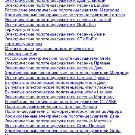
Электрические полотенцесушители Двин С вилкой
Электрические полотенцесушители лесенка Larusso
Российские электрические полотенцесушители Маргроид
Хромированные электрические полотенцесушители Larusso
Электрические полотенцесушители лесенка с полкой
Электрические полотенцесушители Grota без
терморегулятора
Электрические полотенцесушители лесенка Узкие
Электрические полотенцесушители СТИЛЬЕ с
терморегулятором
Матовые электрические полотенцесушители
Лесенка прямая
Российские электрические полотенцесушители Grota
Электрические полотенцесушители лесенка Прямые
Электрические полотенцесушители лесенка Двин
Хромированные электрические полотенцесушители Маргроид
Электрические полотенцесушители Larusso Прямые
Выпуклые электрические полотенцесушители Двин
Выпуклые электрические полотенцесушители лесенка
Выпуклые электрические полотенцесушители Larusso
Электрические полотенцесушители лесенка Маргроид
Российские электрические полотенцесушители СТИЛЬЕ
Полотенцесушители лесенка Terminus Аврора
Полотенцесушители с терморегулятором Terminus Аврора
Хромированные электрические полотенцесушители Двин
Электрические полотенцесушители лесенка Матовые
Электрические полотенцесушители Grota Прямые
Хромированные электрические полотенцесушители Grota