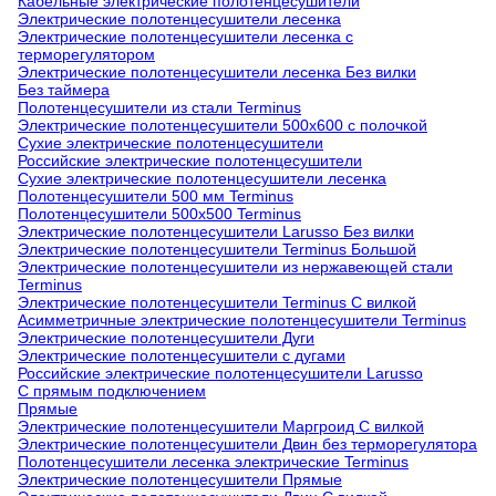
Кабельные электрические полотенцесушители
Электрические полотенцесушители лесенка
Электрические полотенцесушители лесенка с
терморегулятором
Электрические полотенцесушители лесенка Без вилки
Без таймера
Полотенцесушители из стали Terminus
Электрические полотенцесушители 500х600 с полочкой
Сухие электрические полотенцесушители
Российские электрические полотенцесушители
Сухие электрические полотенцесушители лесенка
Полотенцесушители 500 мм Terminus
Полотенцесушители 500х500 Terminus
Электрические полотенцесушители Larusso Без вилки
Электрические полотенцесушители Terminus Большой
Электрические полотенцесушители из нержавеющей стали
Terminus
Электрические полотенцесушители Terminus С вилкой
Асимметричные электрические полотенцесушители Terminus
Электрические полотенцесушители Дуги
Электрические полотенцесушители с дугами
Российские электрические полотенцесушители Larusso
С прямым подключением
Прямые
Электрические полотенцесушители Маргроид С вилкой
Электрические полотенцесушители Двин без терморегулятора
Полотенцесушители лесенка электрические Terminus
Электрические полотенцесушители Прямые