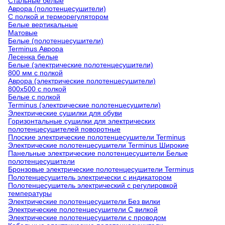
Стальные белые
Аврора (полотенцесушители)
С полкой и терморегулятором
Белые вертикальные
Матовые
Белые (полотенцесушители)
Terminus Аврора
Лесенка белые
Белые (электрические полотенцесушители)
800 мм с полкой
Аврора (электрические полотенцесушители)
800х500 с полкой
Белые с полкой
Terminus (электрические полотенцесушители)
Электрические сушилки для обуви
Горизонтальные сушилки для электрических
полотенцесушителей поворотные
Плоские электрические полотенцесушители Terminus
Электрические полотенцесушители Terminus Широкие
Панельные электрические полотенцесушители Белые
полотенцесушители
Бронзовые электрические полотенцесушители Terminus
Полотенцесушитель электрически с индикатором
Полотенцесушитель электрический с регулировкой
температуры
Электрические полотенцесушители Без вилки
Электрические полотенцесушители С вилкой
Электрические полотенцесушители с проводом