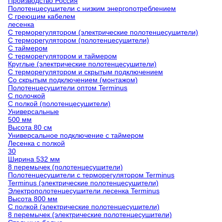
Производство Россия
Полотенцесушители с низким энергопотреблением
С греющим кабелем
лесенка
С терморегулятором (электрические полотенцесушители)
С терморегулятором (полотенцесушители)
С таймером
С терморегулятором и таймером
Круглые (электрические полотенцесушители)
С терморегулятором и скрытым подключением
Со скрытым подключением (монтажом)
Полотенцесушители оптом Terminus
С полочкой
С полкой (полотенцесушители)
Универсальные
500 мм
Высота 80 см
Универсальное подключение с таймером
Лесенка с полкой
30
Ширина 532 мм
8 перемычек (полотенцесушители)
Полотенцесушители с терморегулятором Terminus
Terminus (электрические полотенцесушители)
Электрополотенцесушители лесенка Terminus
Высота 800 мм
С полкой (электрические полотенцесушители)
8 перемычек (электрические полотенцесушители)