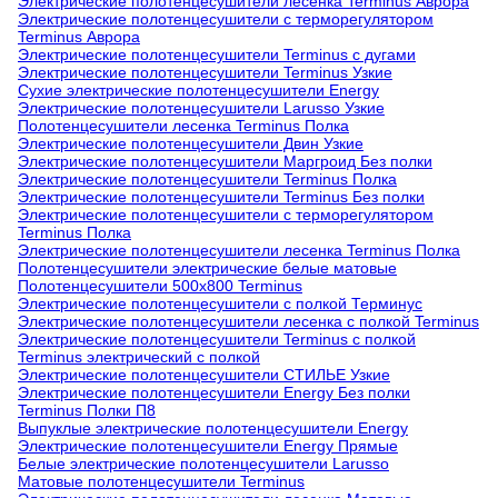
Электрические полотенцесушители лесенка Terminus Аврора
Электрические полотенцесушители с терморегулятором
Terminus Аврора
Электрические полотенцесушители Terminus с дугами
Электрические полотенцесушители Terminus Узкие
Сухие электрические полотенцесушители Energy
Электрические полотенцесушители Larusso Узкие
Полотенцесушители лесенка Terminus Полка
Электрические полотенцесушители Двин Узкие
Электрические полотенцесушители Маргроид Без полки
Электрические полотенцесушители Terminus Полка
Электрические полотенцесушители Terminus Без полки
Электрические полотенцесушители с терморегулятором
Terminus Полка
Электрические полотенцесушители лесенка Terminus Полка
Полотенцесушители электрические белые матовые
Полотенцесушители 500х800 Terminus
Электрические полотенцесушители с полкой Терминус
Электрические полотенцесушители лесенка с полкой Terminus
Электрические полотенцесушители Terminus с полкой
Terminus электрический с полкой
Электрические полотенцесушители СТИЛЬЕ Узкие
Электрические полотенцесушители Energy Без полки
Terminus Полки П8
Выпуклые электрические полотенцесушители Energy
Электрические полотенцесушители Energy Прямые
Белые электрические полотенцесушители Larusso
Матовые полотенцесушители Terminus