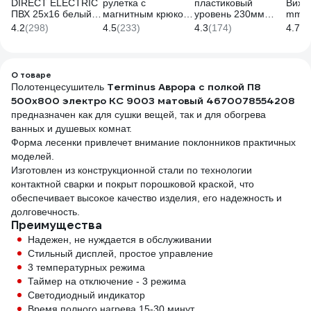
DIRECT ELECTRIC
рулетка с
пластиковый
Вихрь
ПВХ 25x16 белый
магнитным крюком,
уровень 230мм
mm?,
DE19722026
5x25мм Gigant
Gigant GW230
73/12
4.2
(298)
4.5
(233)
4.3
(174)
4.7
(1
GWM525
О товаре
Terminus Аврора с полкой П8
Полотенцесушитель
500x800 электро КС 9003 матовый 4670078554208
предназначен как для сушки вещей, так и для обогрева
ванных и душевых комнат.
Форма лесенки привлечет внимание поклонников практичных
моделей.
Изготовлен из конструкционной стали по технологии
контактной сварки и покрыт порошковой краской, что
обеспечивает высокое качество изделия, его надежность и
долговечность.
Преимущества
Надежен, не нуждается в обслуживании
Стильный дисплей, простое управление
3 температурных режима
Таймер на отключение - 3 режима
Светодиодный индикатор
Время полного нагрева 15-30 минут