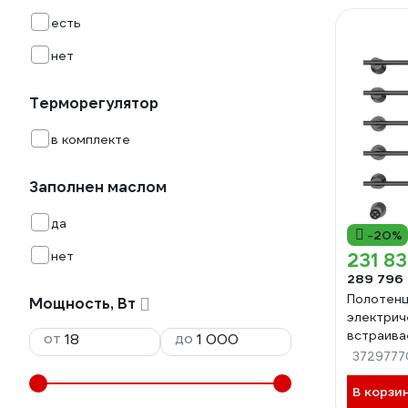
есть
нет
Терморегулятор
в комплекте
Заполнен маслом
да
-20%
нет
231 83
289 796
Полотен
Мощность, Вт
электрич
встраива
от
до
Woghand
3729777
WW-A36
В корзи