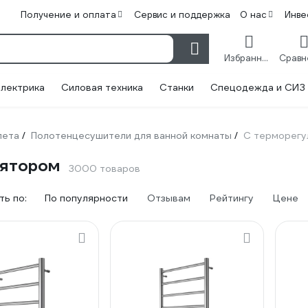
Получение и оплата
Сервис и поддержка
О нас
Инве
Избранное
лектрика
Силовая техника
Станки
Спецодежда и СИЗ
лета
Полотенцесушители для ванной комнаты
С терморегу
/
/
лятором
3000 товаров
ь по:
По популярности
Отзывам
Рейтингу
Цене