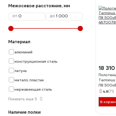
Межосевое расстояние, мм
от
до
Материал
алюминий
конструкционная сталь
18 310
латунь
Полотен
металл, пластик
Terminus 
П8 500x
нержавеющая сталь
4670078
4.8
(71)
Показать еще 5
В корзи
Наличие полки