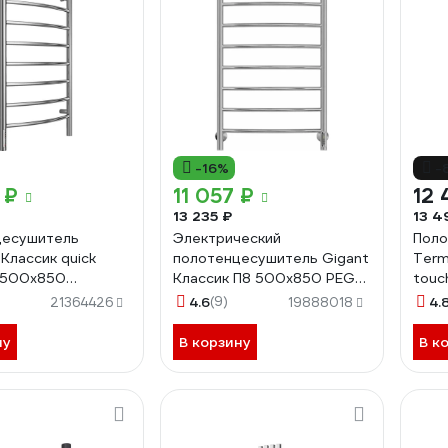
-16%
-
 ₽
11 057 ₽
12 
13 235 ₽
13 4
цесушитель
Электрический
Поло
Классик quick
полотенцесушитель Gigant
Term
 500x850
Классик П8 500x850 PEG-
touc
531360
10-00
4670
4.6
(9)
4.
21364426
19888018
ну
В корзину
В к