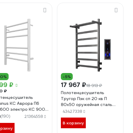
10%
-5%
99 ₽
17 967 ₽
18 913 ₽
0 ₽
Полотенцесушитель
тенцесушитель
Тругор Пэк сп 20 кв П
inus КС Аврора П6
80х50 оружейная сталь
600 электро КС 9003
ВГП - сенсор
43427338
овый 4670078527462
8
(190)
НФ-00000197
21364558
В корзину
орзину