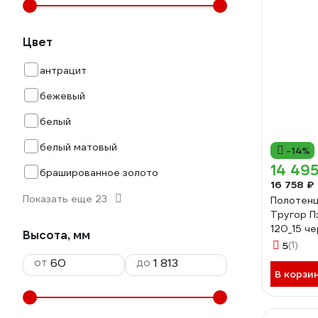
Цвет
антрацит
бежевый
белый
белый матовый
-14%
14 495
брашированное золото
16 758 ₽
Показать еще 23
Полотен
Тругор Пэ
120_15 ч
Высота, мм
00-000
5
(1)
от
до
В корзи