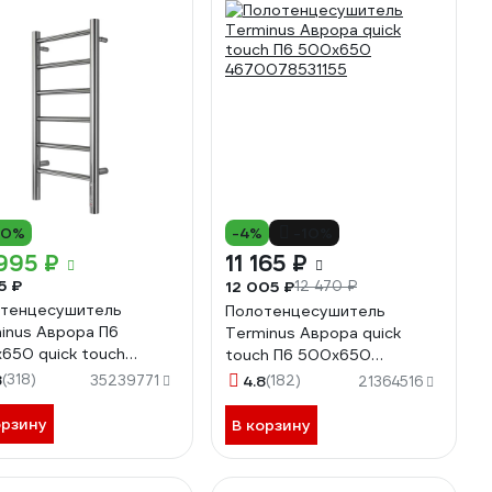
10%
-4%
-10%
995 ₽
11 165 ₽
5 ₽
12 005 ₽
12 470 ₽
тенцесушитель
Полотенцесушитель
inus Аврора П6
Terminus Аврора quick
650 quick touch
touch П6 500x650
0078541826
4670078531155
8
(318)
35239771
4.8
(182)
21364516
орзину
В корзину