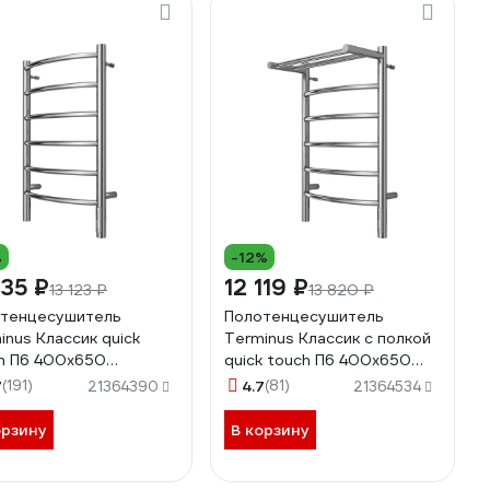
%
-12%
635 ₽
12 119 ₽
13 123 ₽
13 820 ₽
тенцесушитель
Полотенцесушитель
inus Классик quick
Terminus Классик с полкой
h П6 400x650
quick touch П6 400x650
0078531308
4670078531384
7
(191)
4.7
(81)
21364390
21364534
орзину
В корзину