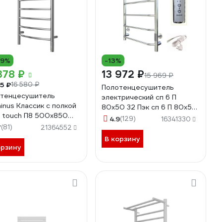
19%
-13%
378 ₽
13 972 ₽
15 969 ₽
55 ₽
16 580 ₽
Полотенцесушитель
тенцесушитель
электрический сп 6 П
inus Классик с полкой
80х50 32 Пэк сп 6 П 80х50
k touch П8 500x850
32 Тругор 00267364 00-
4.9
(129)
16341330
078531414
00031641
7
(81)
21364552
В корзину
орзину