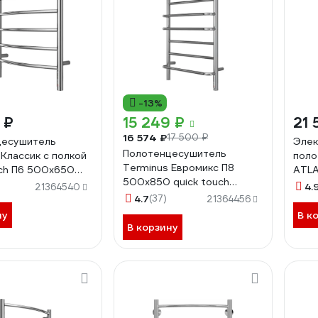
-13%
 ₽
15 249 ₽
21 
16 574 ₽
17 500 ₽
цесушитель
Элек
Полотенцесушитель
 Классик с полкой
поло
Terminus Евромикс П8
uch П6 500x650
ATLA
500x850 quick touch
531391
002
4.
21364540
4670078531292
4.7
(37)
21364456
ну
В к
В корзину