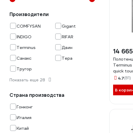
Производители
COMFYSAN
Gigant
INDIGO
RIFAR
Terminus
Двин
14 665
Санакс
Тера
Полотен
Terminus
Тругор
quick to
4670078
4.7
(81)
Показать еще 28
В корзи
Страна производства
Гонконг
Италия
Китай