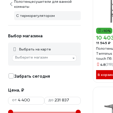
Полотенцесушители для ванной
комнаты
С терморегулятором
-10%
Выбор магазина
10 40
11 545 ₽
Полотен
Выбрать на карте
Terminus
Выберите магазин
touch П6
4670078
4.8
(318
В корзи
Забрать сегодня
Цена, ₽
от
до