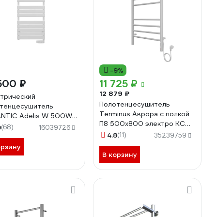
-9%
500 ₽
11 725 ₽
12 879 ₽
трический
Полотенцесушитель
тенцесушитель
Terminus Аврора с полкой
NTIC Adelis W 500W
П8 500x800 электро КС
038 002238
9
(68)
16039726
9003 матовый
4.8
(11)
35239759
4670078554208
орзину
В корзину