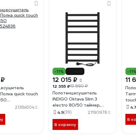
-11%
-13%
-11
 ₽
12 015 ₽
11 
12 355 ₽
13 890 ₽
цесушитель
Поло
Полотенцесушитель
Полка quick touch
Term
INDIGO Oktava Slim 3
850
touc
electro 80/50 таймер,
524836
467
4.
21364504
скрытый монтаж,
4.9
(39)
21190978
универсальное
ну
В к
подключение R/L
В корзину
LСLOKS3E80-50BRRt