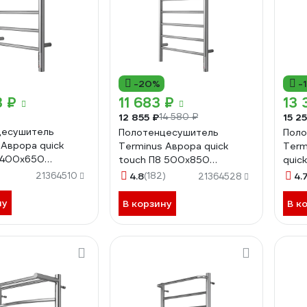
-20%
-
3 ₽
11 683 ₽
13 
12 855 ₽
15 2
14 580 ₽
цесушитель
Полотенцесушитель
Поло
 Аврора quick
Terminus Аврора quick
Term
 400x650
touch П8 500x850
quic
531148
4670078531179
4670
)
21364510
4.8
(182)
4.
21364528
ну
В корзину
В к