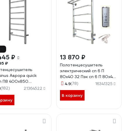
8%
445 ₽
13 870 ₽
95 ₽
Полотенцесушитель
тенцесушитель
электрический сп 6 П
inus Аврора quick
80х40 32 Пэк сп 6 П 80х40
h П8 400x850
32 Тругор 00267363 00-
4.9
(78)
16341325
078531162
8
(182)
00031640
21364522
В корзину
орзину