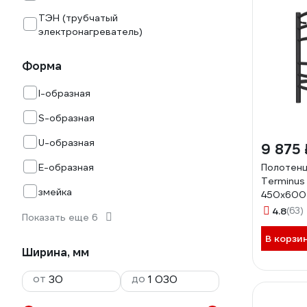
ТЭН (трубчатый
электронагреватель)
Форма
I-образная
S-образная
U-образная
9 875 
Е-образная
Полотен
Terminus
змейка
450x600
матовый
4.8
(63)
Показать еще 6
В корзи
Ширина, мм
от
до