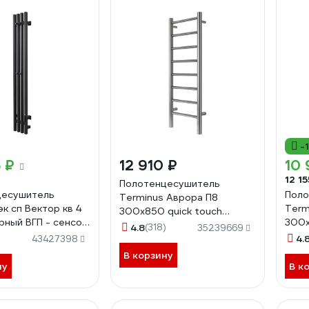
-
 ₽
12 910 ₽
10 
12 15
Полотенцесушитель
цесушитель
Поло
Terminus Аврора П8
к сп Вектор кв 4
Term
300x850 quick touch
ерный ВГП - сенсор
300x
4670078541833
4.8
(318)
35239669
50075
467
4.
43427398
В корзину
ну
В к