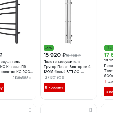
-5%
-
₽
15 920 ₽
17 
16 758 ₽
18 1
цесушитель
Полотенцесушитель
Поло
 КС Классик П6
Тругор Пэк сп Вектор кв 4
Term
 электро КС 9005
12015 белый ВГП 00-
500x
 4670078527578
00045251
27130190
21364588
touc
4.
В корзину
ну
В к