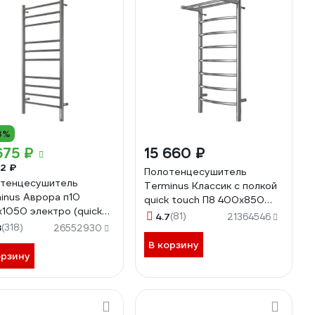
3%
675 ₽
15 660 ₽
72 ₽
Полотенцесушитель
тенцесушитель
Terminus Классик с полкой
inus Аврора п10
quick touch П8 400x850
1050 электро (quick
4670078531407
4.7
(81)
21364546
h) 4670078544360
8
(318)
26552930
В корзину
орзину