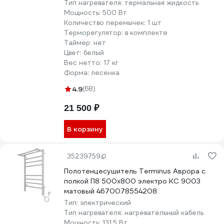
Тип нагревателя:
термальная жидкость
Мощность:
500 Вт
Количество перемычек:
1 шт
Терморегулятор:
в комплекте
Таймер:
нет
Цвет:
белый
Вес нетто:
17 кг
Форма:
лесенка
4.9
(68)
21 500 ₽
В корзину
35239759
Полотенцесушитель Terminus Аврора с
полкой П8 500x800 электро КС 9003
матовый 4670078554208
Тип:
электрический
Тип нагревателя:
нагревательный кабель
Мощность:
131.5 Вт