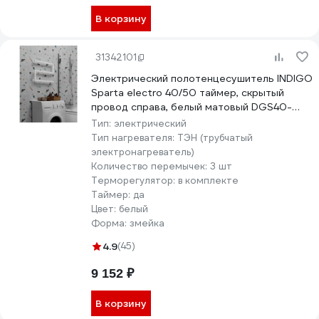
В корзину
31342101
Электрический полотенцесушитель INDIGO
Sparta electro 40/50 таймер, скрытый
провод справа, белый матовый DGS40-
50WMRt
Тип:
электрический
Тип нагревателя:
ТЭН (трубчатый
электронагреватель)
Количество перемычек:
3 шт
Терморегулятор:
в комплекте
Таймер:
да
Цвет:
белый
Форма:
змейка
4.9
(45)
9 152 ₽
В корзину