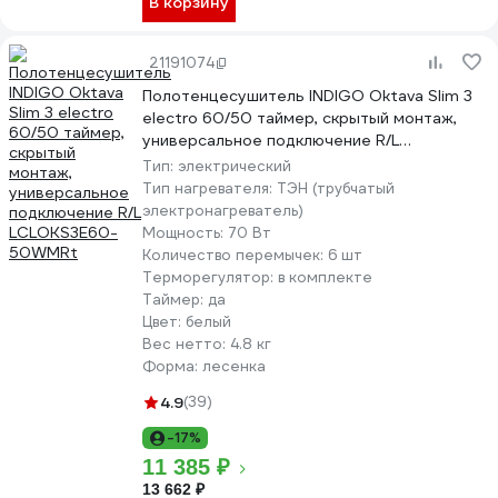
В корзину
21191074
Полотенцесушитель INDIGO Oktava Slim 3
electro 60/50 таймер, скрытый монтаж,
универсальное подключение R/L
LСLOKS3E60-50WMRt
Тип:
электрический
Тип нагревателя:
ТЭН (трубчатый
электронагреватель)
Мощность:
70 Вт
Количество перемычек:
6 шт
Терморегулятор:
в комплекте
Таймер:
да
Цвет:
белый
Вес нетто:
4.8 кг
Форма:
лесенка
4.9
(39)
-17%
11 385 ₽
13 662 ₽