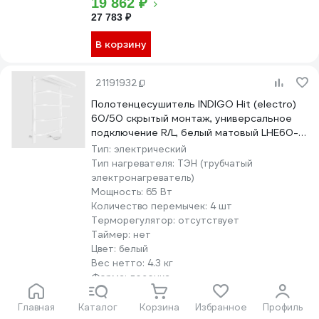
19 862 ₽
27 783 ₽
В корзину
21191932
Полотенцесушитель INDIGO Hit (electro)
60/50 скрытый монтаж, универсальное
подключение R/L, белый матовый LHE60-
50WMR
Тип:
электрический
Тип нагревателя:
ТЭН (трубчатый
электронагреватель)
Мощность:
65 Вт
Количество перемычек:
4 шт
Терморегулятор:
отсутствует
Таймер:
нет
Цвет:
белый
Вес нетто:
4.3 кг
Форма:
лесенка
4.7
(118)
Главная
Каталог
Корзина
Избранное
Профиль