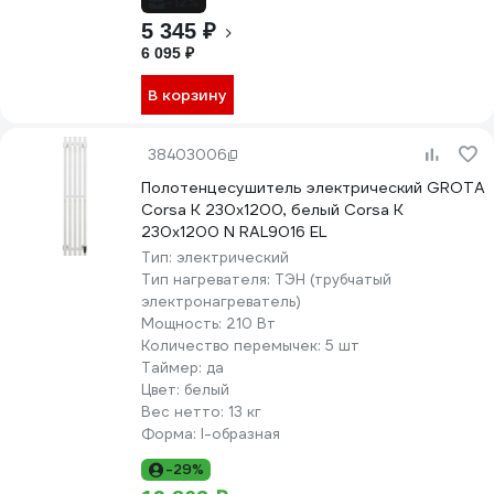
-12%
5 345 ₽
6 095 ₽
В корзину
38403006
Полотенцесушитель электрический GROTA
Corsa K 230x1200, белый Corsa K
230х1200 N RAL9016 EL
Тип:
электрический
Тип нагревателя:
ТЭН (трубчатый
электронагреватель)
Мощность:
210 Вт
Количество перемычек:
5 шт
Таймер:
да
Цвет:
белый
Вес нетто:
13 кг
Форма:
I-образная
-29%