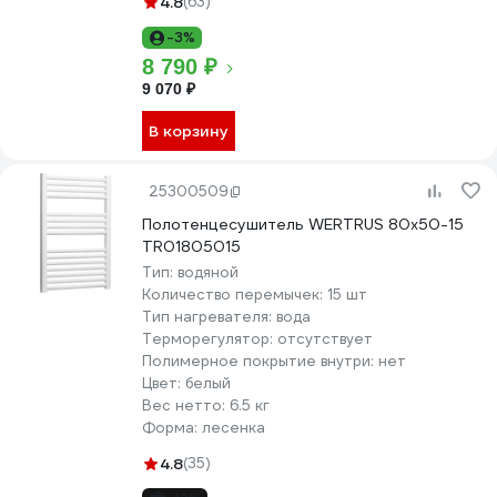
4.8
(63)
-3%
8 790 ₽
9 070 ₽
В корзину
25300509
Полотенцесушитель WERTRUS 80x50-15
TR01805015
Тип:
водяной
Количество перемычек:
15 шт
Тип нагревателя:
вода
Терморегулятор:
отсутствует
Полимерное покрытие внутри:
нет
Цвет:
белый
Вес нетто:
6.5 кг
Форма:
лесенка
4.8
(35)