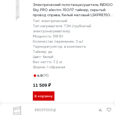
Электрический полотенцесушитель INDIGO
Sky PRO electro 150/17 таймер, скрытый
провод справа, белый матовый LSKPRE150-
17WMRt
Тип:
электрический
Тип нагревателя:
ТЭН (трубчатый
электронагреватель)
Мощность:
138 Вт
Количество перемычек:
3 шт
Терморегулятор:
в комплекте
Таймер:
да
Цвет:
белый
Вес нетто:
7.2 кг
Форма:
I-образная
4.9
(36)
11 509 ₽
В корзину
39037000