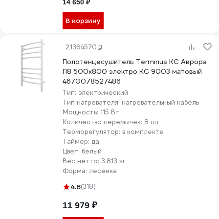
14 650 ₽
В корзину
21364570
Полотенцесушитель Terminus КС Аврора
П8 500x800 электро КС 9003 матовый
4670078527486
Тип:
электрический
Тип нагревателя:
нагревательный кабель
Мощность:
115 Вт
Количество перемычек:
8 шт
Терморегулятор:
в комплекте
Таймер:
да
Цвет:
белый
Вес нетто:
3.813 кг
Форма:
лесенка
4.8
(318)
11 979 ₽