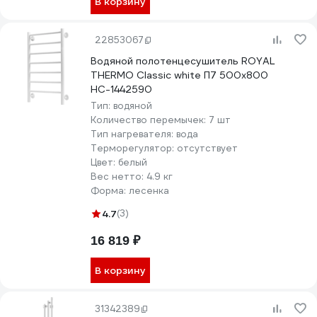
В корзину
22853067
Водяной полотенцесушитель ROYAL
THERMO Classic white П7 500x800
НС-1442590
Тип:
водяной
Количество перемычек:
7 шт
Тип нагревателя:
вода
Терморегулятор:
отсутствует
Цвет:
белый
Вес нетто:
4.9 кг
Форма:
лесенка
4.7
(3)
16 819 ₽
В корзину
31342389