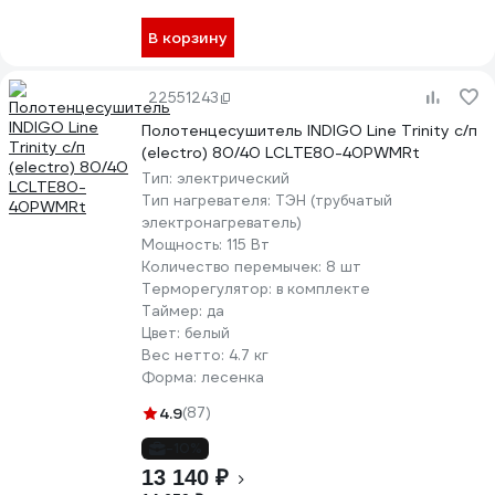
В корзину
22551243
Полотенцесушитель INDIGO Line Trinity с/п
(electro) 80/40 LСLTE80-40PWMRt
Тип:
электрический
Тип нагревателя:
ТЭН (трубчатый
электронагреватель)
Мощность:
115 Вт
Количество перемычек:
8 шт
Терморегулятор:
в комплекте
Таймер:
да
Цвет:
белый
Вес нетто:
4.7 кг
Форма:
лесенка
4.9
(87)
-10%
13 140 ₽