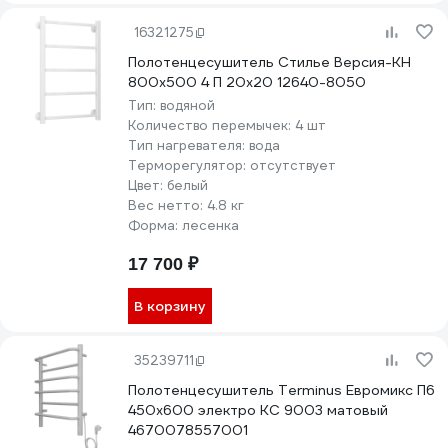
16321275
Полотенцесушитель Стилье Версия-КН
800х500 4 П 20х20 12640-8050
Тип:
водяной
Количество перемычек:
4 шт
Тип нагревателя:
вода
Терморегулятор:
отсутствует
Цвет:
белый
Вес нетто:
4.8 кг
Форма:
лесенка
17 700 ₽
В корзину
35239711
Полотенцесушитель Terminus Евромикс П6
450x600 электро КС 9003 матовый
4670078557001