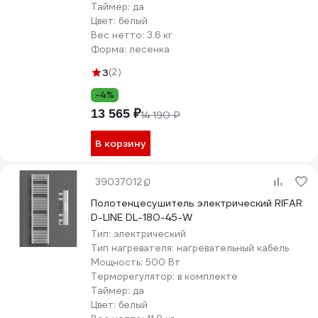
Таймер:
да
Цвет:
белый
Вес нетто:
3.6 кг
Форма:
лесенка
3
(2)
-4%
13 565 ₽
14 190 ₽
В корзину
39037012
Полотенцесушитель электрический RIFAR
D-LINE DL-180-45-W
Тип:
электрический
Тип нагревателя:
нагревательный кабель
Мощность:
500 Вт
Терморегулятор:
в комплекте
Таймер:
да
Цвет:
белый