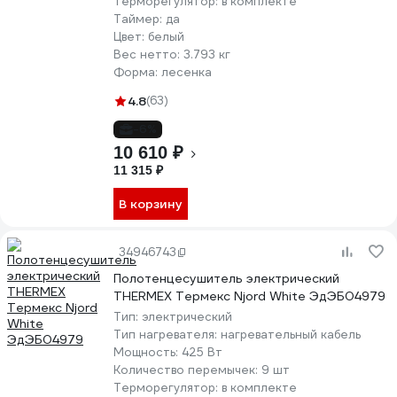
Терморегулятор:
в комплекте
Таймер:
да
Цвет:
белый
Вес нетто:
3.793 кг
Форма:
лесенка
4.8
(63)
-6%
10 610 ₽
11 315 ₽
В корзину
34946743
Полотенцесушитель электрический
THERMEX Термекс Njord White ЭдЭБ04979
Тип:
электрический
Тип нагревателя:
нагревательный кабель
Мощность:
425 Вт
Количество перемычек:
9 шт
Терморегулятор:
в комплекте