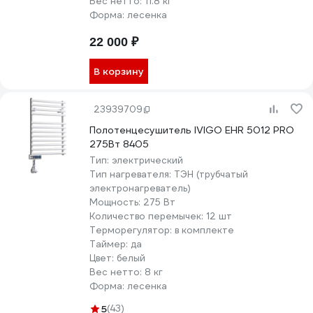
Вес нетто:
11.8 кг
Форма:
лесенка
22 000 ₽
В корзину
23939709
Полотенцесушитель IVIGO EHR 5012 PRO
275Вт 8405
Тип:
электрический
Тип нагревателя:
ТЭН (трубчатый
электронагреватель)
Мощность:
275 Вт
Количество перемычек:
12 шт
Терморегулятор:
в комплекте
Таймер:
да
Цвет:
белый
Вес нетто:
8 кг
Форма:
лесенка
5
(43)