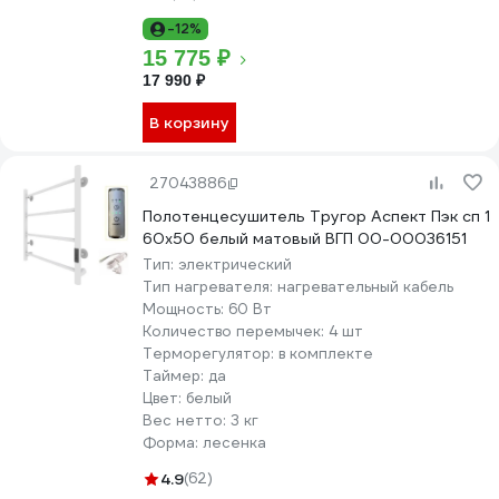
-12%
15 775 ₽
17 990 ₽
В корзину
27043886
Полотенцесушитель Тругор Аспект Пэк сп 1
60x50 белый матовый ВГП 00-00036151
Тип:
электрический
Тип нагревателя:
нагревательный кабель
Мощность:
60 Вт
Количество перемычек:
4 шт
Терморегулятор:
в комплекте
Таймер:
да
Цвет:
белый
Вес нетто:
3 кг
Форма:
лесенка
4.9
(62)