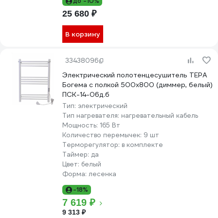
до -10%
25 680 ₽
В корзину
33438096
Электрический полотенцесушитель ТЕРА
Богема с полкой 500x800 (диммер, белый)
ПСК-14-06д.б
Тип:
электрический
Тип нагревателя:
нагревательный кабель
Мощность:
165 Вт
Количество перемычек:
9 шт
Терморегулятор:
в комплекте
Таймер:
да
Цвет:
белый
Форма:
лесенка
-18%
7 619 ₽
9 313 ₽