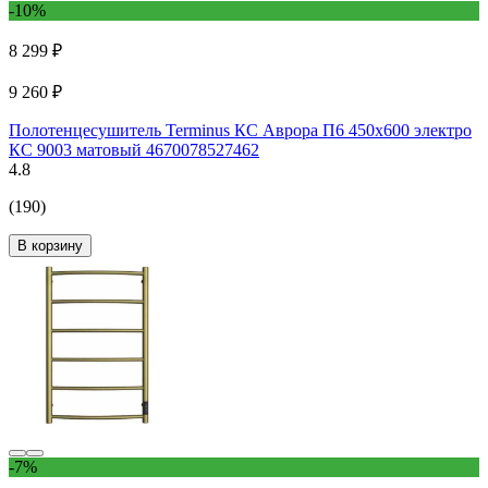
-10%
8 299 ₽
9 260 ₽
Полотенцесушитель Terminus КС Аврора П6 450x600 электро
КС 9003 матовый 4670078527462
4.8
(190)
В корзину
-7%