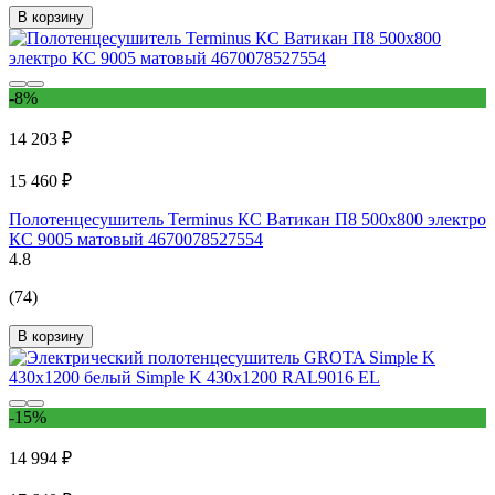
В корзину
-8%
14 203 ₽
15 460 ₽
Полотенцесушитель Terminus КС Ватикан П8 500x800 электро
КС 9005 матовый 4670078527554
4.8
(74)
В корзину
-15%
14 994 ₽