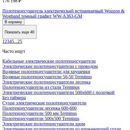
176 198 ₽
Полотенцесушитель электрический встраиваемый Wonzon &
Woghand темный графит WW-A363-GM
В корзину
Показать еще 40
1
2
3
4
5
...
25
Часто ищут
Кабельные электрические полотенцесушители
Электрические полотенцесушители с проводом
Водяные полотенцесушители для хрущевки
Водяные полотенцесушители 50-50 Terminus
Электрические полотенцесушители лесенка
Полотенцесушители из стали Terminus
Электрические полотенцесушители 500х600 с полочкой
Без таймера
Сухие электрические полотенцесушители
Полотенцесушители лесенка 600-600
Полотенцесушители 500 мм Terminus
Полотенцесушители 500х500 Terminus
Электрические полотенцесушители хром
Электрические полотенцесушители из нержавеющей стали