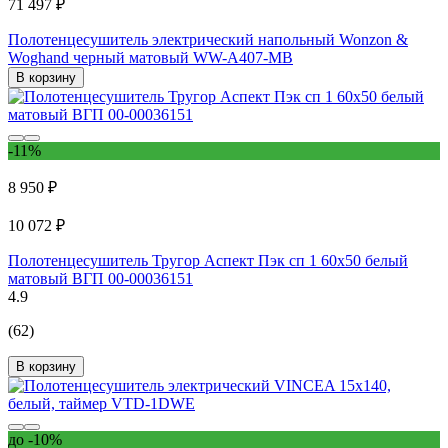
71 497 ₽
Полотенцесушитель электрический напольный Wonzon &
Woghand черный матовый WW-A407-MB
В корзину
-11%
8 950 ₽
10 072 ₽
Полотенцесушитель Тругор Аспект Пэк сп 1 60x50 белый
матовый ВГП 00-00036151
4.9
(62)
В корзину
до -10%