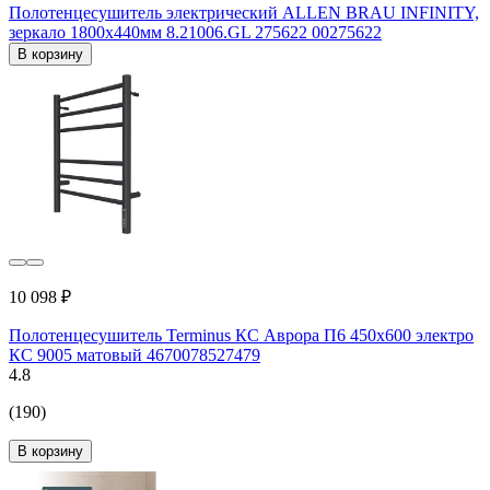
Полотенцесушитель электрический ALLEN BRAU INFINITY,
зеркало 1800x440мм 8.21006.GL 275622 00275622
В корзину
10 098 ₽
Полотенцесушитель Terminus КС Аврора П6 450x600 электро
КС 9005 матовый 4670078527479
4.8
(190)
В корзину