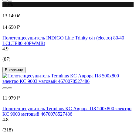
-10%
13 140 ₽
14 650 ₽
Полотенцесушитель INDIGO Line Trinity с/п (electro) 80/40
LСLTE80-40PWMRt
4.9
(87)
В корзину
11 979 ₽
Полотенцесушитель Terminus КС Аврора П8 500x800 электро
КС 9003 матовый 4670078527486
4.8
(318)