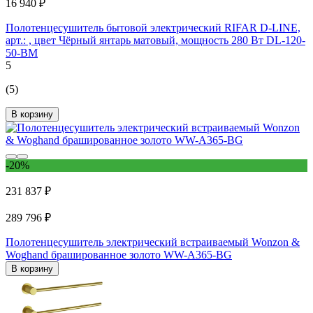
16 940 ₽
Полотенцесушитель бытовой электрический RIFAR D-LINE,
арт.: , цвет Чёрный янтарь матовый, мощность 280 Вт DL-120-
50-BM
5
(5)
В корзину
-20%
231 837 ₽
289 796 ₽
Полотенцесушитель электрический встраиваемый Wonzon &
Woghand брашированное золото WW-A365-BG
В корзину