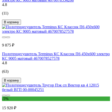
электро КС 9003 матовый 4670078554208
4.8
(11)
В корзину
9 875 ₽
Полотенцесушитель Terminus КС Классик П6 450x600 электро
КС 9005 матовый 4670078527578
4.8
(63)
В корзину
-5%
15 920 ₽