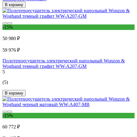
В корзину
-15%
50 980 ₽
59 976 ₽
Полотенцесушитель электрический напольный Wonzon &
Woghand темный графит WW-A207-GM
5
(5)
В корзину
-15%
60 772 ₽