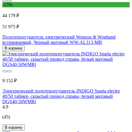
-15%
44 179 ₽
51 975 ₽
Полотенцесушитель электрический Wonzon & Woghand
встраиваемый, Черный матовый WW-AL313-MB
В корзину
9 152 ₽
Электрический полотенцесушитель INDIGO Sparta electro
40/50 таймер, скрытый провод справа, белый матовый
DGS40-50WMRt
4.9
(45)
В корзину