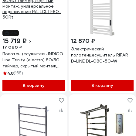
-8%
15 719 ₽
12 870 ₽
17 080 ₽
Электрический
Полотенцесушитель INDIGO
полотенцесушитель RIFAR
Line Trinity (electro) 80/50
D-LINE DL-080-50-W
таймер, скрытый монтаж,
универсальное подключение
4.8
(168)
R/L LСLTE80-50Rt
В корзину
В корзину