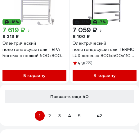
-18%
-13%
-7%
7 619 ₽
7 059 ₽
9 313 ₽
8 160 ₽
Электрический
Электрический
полотенцесушитель ТЕРА
полотенцесушитель TERMO
Богема с полкой 500x800
LUX лесенка 800x500x110
(диммер, белый) ПСК-14-
TLH08-6ESD32D22
4.9
(28)
06д.б
В корзину
В корзину
Показать еще 40
1
2
3
4
5
...
42