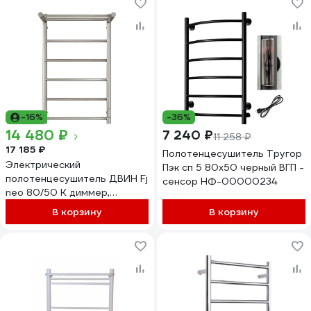
-16%
-36%
14 480 ₽
7 240 ₽
11 258 ₽
17 185 ₽
Полотенцесушитель Тругор
Электрический
Пэк сп 5 80х50 черный ВГП -
полотенцесушитель ДВИН Fj
сенсор НФ-00000234
neo 80/50 К диммер,
полированный
В корзину
В корзину
4657763849412