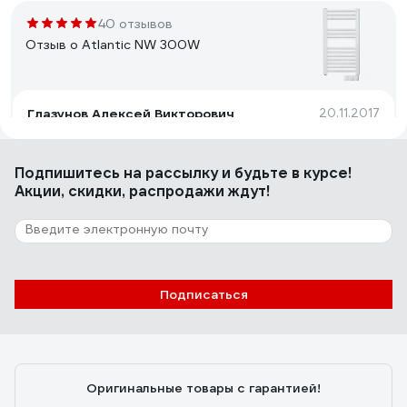
40 отзывов
Отзыв о Atlantic NW 300W
Глазунов Алексей Викторович
20.11.2017
Очень хорошая идея, качество изготовления
отличное. Разные режимы работы: отопление,
Подпишитесь
на рассылку
и будьте в курсе!
полотенцесушитель, поддержание
Акции, скидки, распродажи ждут!
&quot;минимальной температуры не
замерзания&quot; +7. Таймер включения для
ежедневного запуска. Поддержание установленной
26 отзывов
температуры воздуха (от +7 до +29)
Отзыв о Terminus Эл Виктория П7
450x750
Подписаться
Александр С.
26.05.2021
отличный полотенцесушитель, очень удобный
Оригинальные товары с гарантией!