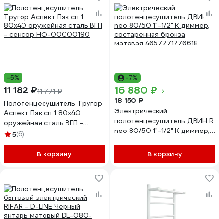
-5%
-7%
16 880 ₽
11 182 ₽
11 771 ₽
18 150 ₽
Полотенцесушитель Тругор
Электрический
Аспект Пэк сп 1 80х40
полотенцесушитель ДВИН R
оружейная сталь ВГП -
neo 80/50 1"-1/2" К диммер,
сенсор НФ-00000190
5
(6)
состаренная бронза
матовая 4657771776618
В корзину
В корзину