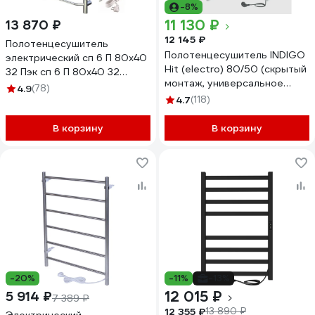
-8%
11 130 ₽
13 870 ₽
12 145 ₽
Полотенцесушитель
Полотенцесушитель INDIGO
электрический сп 6 П 80х40
Hit (electro) 80/50 (скрытый
32 Пэк сп 6 П 80х40 32
монтаж, универсальное
Тругор 00267363 00-
4.9
(78)
подключение R/L,
00031640
4.7
(118)
полированный) LHE80-50R
В корзину
В корзину
-20%
-11%
-13%
12 015 ₽
5 914 ₽
7 389 ₽
12 355 ₽
13 890 ₽