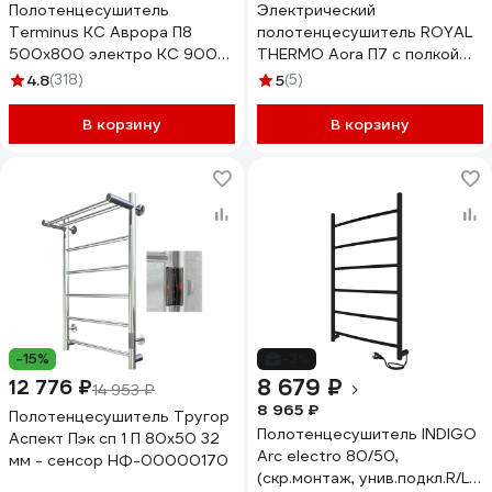
Полотенцесушитель
Электрический
Terminus КС Аврора П8
полотенцесушитель ROYAL
500x800 электро КС 9003
THERMO Aora П7 c полкой
матовый 4670078527486
500x800 НС-1443119
4.8
(318)
5
(5)
В корзину
В корзину
-15%
-3%
8 679 ₽
12 776 ₽
14 953 ₽
8 965 ₽
Полотенцесушитель Тругор
Полотенцесушитель INDIGO
Аспект Пэк сп 1 П 80х50 32
Arc electro 80/50,
мм - сенсор НФ-00000170
(скр.монтаж, унив.подкл.R/L,