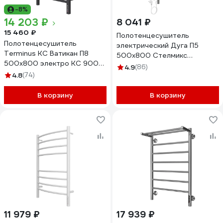
-8%
14 203 ₽
8 041 ₽
15 460 ₽
Полотенцесушитель
Полотенцесушитель
электрический Дуга П5
Terminus КС Ватикан П8
500x800 Стелмикс
500x800 электро КС 9005
4670078543059
4.9
(86)
матовый 4670078527554
4.8
(74)
В корзину
В корзину
11 979 ₽
17 939 ₽