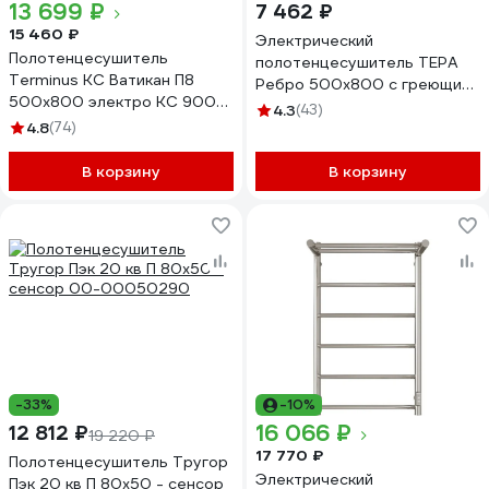
13 699 ₽
7 462 ₽
15 460 ₽
Электрический
Полотенцесушитель
полотенцесушитель ТЕРА
Terminus КС Ватикан П8
Ребро 500х800 с греющим
500x800 электро КС 9003
кабелем, 6 перекладин
4.3
(43)
матовый 4670078527530
4.8
(74)
ПСН-10-03
В корзину
В корзину
-33%
-10%
16 066 ₽
12 812 ₽
19 220 ₽
17 770 ₽
Полотенцесушитель Тругор
Электрический
Пэк 20 кв П 80х50 - сенсор