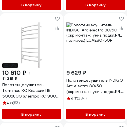
В корзину
В корзину
-6%
10 610 ₽
9 629 ₽
11 315 ₽
Полотенцесушитель INDIGO
Полотенцесушитель
Arc electro 80/50
Terminus КС Классик П8
(скр.монтаж, унив.подкл.R/L,
500x800 электро КС 9003
полиров.) LCAE80-50R
4.7
(294)
матовый 4670078527592
4.8
(63)
В корзину
В корзину