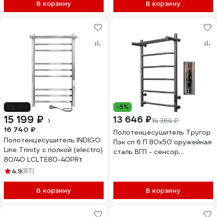
В корзину
В корзину
-9%
-5%
15 199 ₽
13 646 ₽
14 364 ₽
16 740 ₽
Полотенцесушитель Тругор
Полотенцесушитель INDIGO
Пэк сп 6 П 80х50 оружейная
Line Trinity с полкой (electro)
сталь ВГП - сенсор
80/40 LСLTE80-40PRt
НФ-00000198
4.9
(87)
В корзину
В корзину