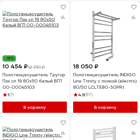
-18%
10 454 ₽
18 050 ₽
12 751 ₽
Полотенцесушитель Тругор
Полотенцесушитель INDIGO
Пэк сп 19 80x50 белый ВГП
Line Trinity с полкой (electro)
00-00045103
80/50 LСLTE80-50PRt
1
(1)
4.9
(87)
В корзину
В корзину