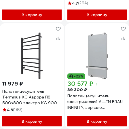
черный муар) LCAE80-
4.7
(294)
50BRR
В корзину
В корзину
-22%
30 577 ₽
11 979 ₽
39 300 ₽
Полотенцесушитель
Полотенцесушитель
Terminus КС Аврора П8
электрический ALLEN BRAU
500x800 электро КС 9005
INFINITY, зеркало
матовый 4670078527493
4.8
(190)
800x440мм 8.21001.GL
275617 00275617
В корзину
В корзину