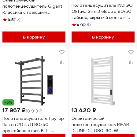
Электрический
Полотенцесушитель INDIGO
полотенцесушитель Gigant
Oktava Slim 3 electro 80/50
Классика с греющим
таймер, скрытый монтаж,
кабелем 500x800 PEG-03-
4.5
(15)
универсальное подключение
00
4.9
(39)
R/L LСLOKS3E80-50BRRt
В корзину
В корзину
-5%
17 967 ₽
13 420 ₽
18 913 ₽
Полотенцесушитель Тругор
Электрический
Пэк сп 20 кв П 80х50
полотенцесушитель RIFAR
оружейная сталь ВГП -
D-LINE DL-080-60-W
сенсор НФ-00000197