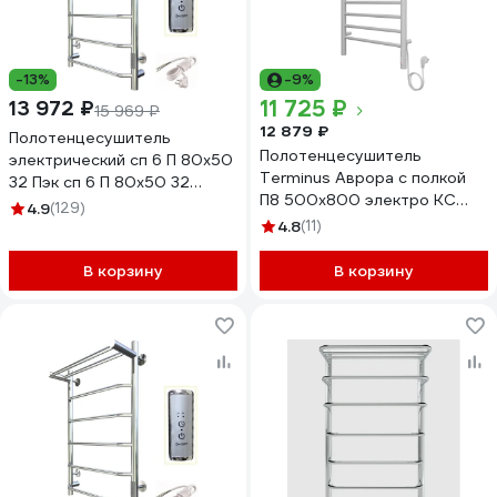
-13%
-9%
11 725 ₽
13 972 ₽
15 969 ₽
12 879 ₽
Полотенцесушитель
Полотенцесушитель
электрический сп 6 П 80х50
Terminus Аврора с полкой
32 Пэк сп 6 П 80х50 32
П8 500x800 электро КС
Тругор 00267364 00-
4.9
(129)
9003 матовый
00031641
4.8
(11)
4670078554208
В корзину
В корзину