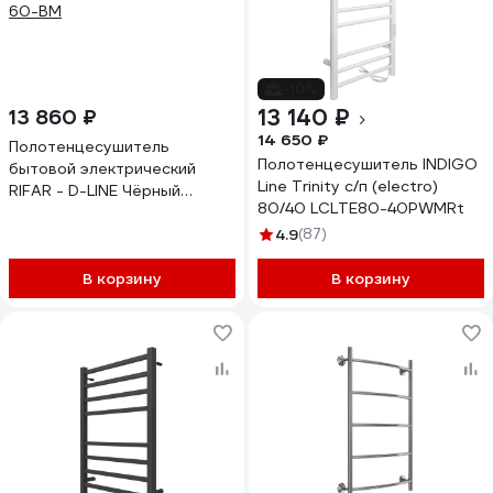
-10%
13 140 ₽
13 860 ₽
14 650 ₽
Полотенцесушитель
Полотенцесушитель INDIGO
бытовой электрический
Line Trinity с/п (electro)
RIFAR - D-LINE Чёрный
80/40 LСLTE80-40PWMRt
янтарь матовый DL-080-
60-BM
4.9
(87)
В корзину
В корзину