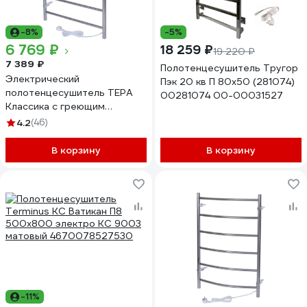
-8%
-5%
6 769 ₽
18 259 ₽
19 220 ₽
7 389 ₽
Полотенцесушитель Тругор
Электрический
Пэк 20 кв П 80x50 (281074)
полотенцесушитель ТЕРА
00281074 00-00031527
Классика с греющим
кабелем 500x800 ПСН-09-
4.2
(46)
03
В корзину
В корзину
-11%