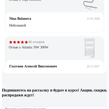
Nina Bulanova
11.01.2020
Небольшой
40 отзывов
Отзыв о Atlantic NW 300W
Глазунов Алексей Викторович
20.11.2017
Очень хорошая идея, качество изготовления отличное.
Разные режимы работы: отопление, полотенцесушитель,
поддержание &quot;минимальной температуры не
замерзания&quot; +7. Таймер включения для ежедневного
Подпишитесь
на рассылку
и будьте в курсе! Акции, скидки,
запуска. Поддержание установленной температуры воздуха
распродажи ждут!
(от +7 до +29)