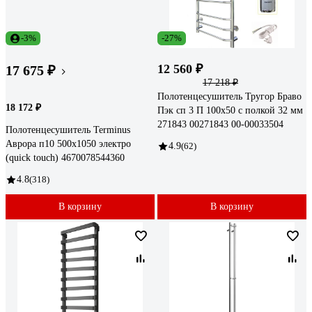
-3%
-27%
12 560 ₽
17 675 ₽
17 218 ₽
Полотенцесушитель Тругор Браво
18 172 ₽
Пэк сп 3 П 100x50 с полкой 32 мм
271843 00271843 00-00033504
Полотенцесушитель Terminus
Аврора п10 500x1050 электро
4.9
(62)
(quick touch) 4670078544360
4.8
(318)
В корзину
В корзину