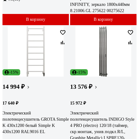
INFINITY, зеркало 1800x440мм
8.21006.GL 275622 00275622
В корзину
В корзину
-15%
-15%
14 994 ₽
13 576 ₽
17 640 ₽
15 972 ₽
Электрический
Электрический
полотенцесушитель GROTA Simple
полотенцесушитель INDIGO Style
K 430x1200 белый Simple K
4 PRO (electro) 120/18 (таймер,
430х1200 RAL9016 EL
скр.монтаж, унив.подкл.R/L,
Graphite Metallic) LSPRE120-