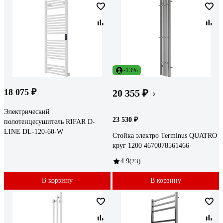
-13%
18 075 ₽
20 355 ₽
Электрический
23 530 ₽
полотенцесушитель RIFAR D-
LINE DL-120-60-W
Стойка электро Terminus QUATRO
круг 1200 4670078561466
4.9
(23)
В корзину
В корзину