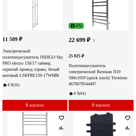
-9%
11 509 ₽
22 699 ₽
Электрический
25 025 ₽
полотенцесушитель INDIGO Sky
PRO electro 150/17 таймер,
Полотенцесушитель
скрытый провод справа, белый
электрический Ватикан П10
матовый LSKPRE150-17WMRt
500x1050 (quick touch) Terminus
4670078544407
4.9
(36)
4.9
(84)
В корзину
В корзину