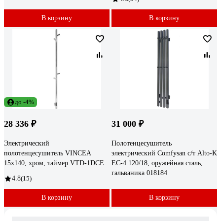
В корзину
В корзину
до -4%
28 336 ₽
31 000 ₽
Электрический
Полотенцесушитель
полотенцесушитель VINCEA
электрический Comfysan с/т Alto-K
15x140, хром, таймер VTD-1DCE
EC-4 120/18, оружейная сталь,
гальваника 018184
4.8
(15)
В корзину
В корзину