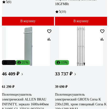
5
(6)
18GFMRt
5
(10)
В корзину
В корзину
-24%
-21%
-15%
46 409 ₽
33 737 ₽
61 290 ₽
39 690 ₽
Полотенцесушитель
Полотенцесушитель
электрический ALLEN BRAU
электрический GROTA Corsa K
INFINITY, зеркало 1600x440мм
230x1200, хром глянцевый Corsa K