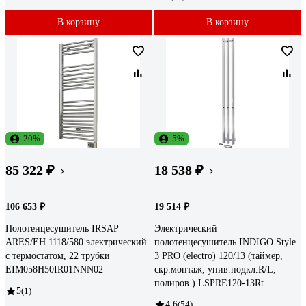
В корзину
В корзину
-20%
-5%
85 322 ₽
18 538 ₽
106 653 ₽
19 514 ₽
Полотенцесушитель IRSAP
Электрический
ARES/EH 1118/580 электрический
полотенцесушитель INDIGO Style
с термостатом, 22 трубки
3 PRO (electro) 120/13 (таймер,
EIM058H50IR01NNN02
скр.монтаж, унив.подкл.R/L,
полиров.) LSPRE120-13Rt
5
(1)
4.6
(54)