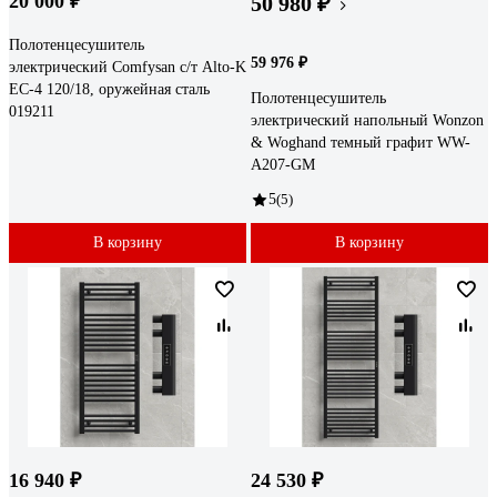
20 000 ₽
50 980 ₽
Полотенцесушитель
59 976 ₽
электрический Comfysan с/т Alto-K
EC-4 120/18, оружейная сталь
Полотенцесушитель
019211
электрический напольный Wonzon
& Woghand темный графит WW-
A207-GM
5
(5)
В корзину
В корзину
16 940 ₽
24 530 ₽