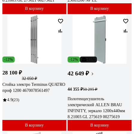
8.21005.GL 275621 00275621
230х1200 NP EL
В корзину
В корзину
-12%
-12%
-15%
28 100 ₽
42 649 ₽
32 050 ₽
Стойка электро Terminus QUATRO
44 355 ₽
50 295 ₽
проф 1200 4670078561497
Полотенцесушитель
4.9
(23)
электрический ALLEN BRAU
INFINITY, зеркало 1200x440мм
8.21003.GL 275619 00275619
В корзину
В корзину