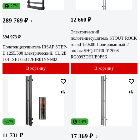
-27%
12 660 ₽
289 769 ₽
Электрический
394 973 ₽
полотенцесушитель STOUT ROCK
round 120x08 Полированный 2
Полотенцесушитель IRSAP STEP-
опоры SHQ-R1R0-012008
E 1255/500 электрический, CL.2E
RG0093DHUE9PS6
T01, SEL050T2EIR01NNN02
В корзину
В корзину
-27%
-14%
11 731 ₽
17 369 ₽