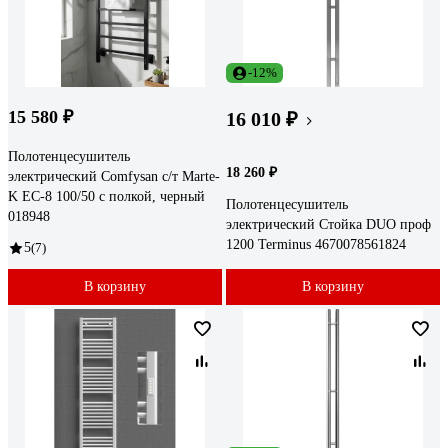
-12%
15 580 ₽
16 010 ₽
Полотенцесушитель
18 260 ₽
электрический Comfysan с/т Marte-
K EC-8 100/50 с полкой, черный
Полотенцесушитель
018948
электрический Стойка DUO проф
1200 Terminus 4670078561824
5
(7)
В корзину
В корзину