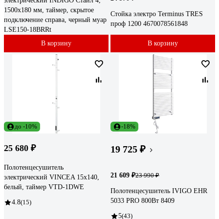
электрический INDIGO Стайл 4,
1500x180 мм, таймер, скрытое
Стойка электро Terminus TRES
подключение справа, черный муар
проф 1200 4670078561848
LSE150-18BRRt
В корзину
В корзину
до -10%
-18%
25 680 ₽
19 725 ₽
Полотенцесушитель
21 609 ₽
23 990 ₽
электрический VINCEA 15x140,
белый, таймер VTD-1DWE
Полотенцесушитель IVIGO EHR
5033 PRO 800Вт 8409
4.8
(15)
5
(43)