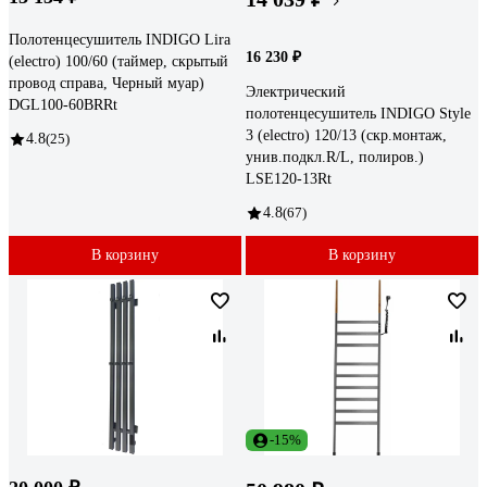
Полотенцесушитель INDIGO Lira
16 230 ₽
(electro) 100/60 (таймер, скрытый
провод справа, Черный муар)
Электрический
DGL100-60BRRt
полотенцесушитель INDIGO Style
3 (electro) 120/13 (скр.монтаж,
4.8
(25)
унив.подкл.R/L, полиров.)
LSE120-13Rt
4.8
(67)
В корзину
В корзину
-15%