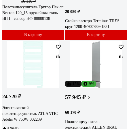
16 110 ₽
Полотенцесушитель Тругор Пэк сп
20 080 ₽
Вектор 120_15 оружейная сталь
ВГП - сенсор НФ-00000138
Стойка электро Terminus TRES
круг 1200 4670078561831
В корзину
В корзину
-15%
-9%
24 720 ₽
57 945 ₽
Электрический
68 170 ₽
полотенцесушитель ATLANTIC
Adelis W 750W 002239
Полотенцесушитель
электрический ALLEN BRAU
4.9
(68)