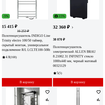
-5%
-15%
15 415 ₽
32 360 ₽
16 253 ₽
Полотенцесушитель INDIGO Line
38 070 ₽
Trinity electro 100/50 таймер,
скрытый монтаж, универсальное
Полотенцесушитель
подключение R/L LСLTE100-50Rt
электрический ALLEN BRAU
8.21002.31 INFINITY стекло
4.8
(168)
1000x440 мм, черный матовый
00321129
5
(5)
В корзину
В корзину