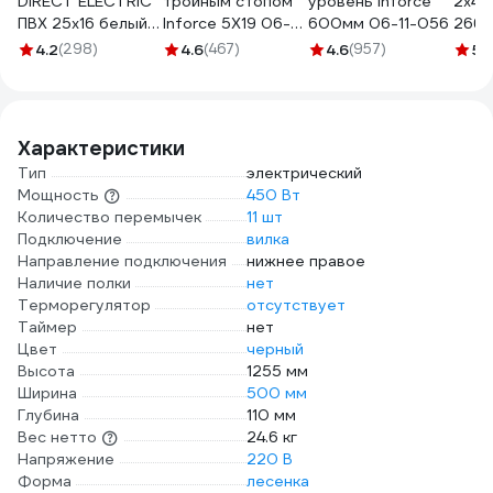
DIRECT ELECTRIC
тройным стопом
уровень Inforce
2х4м
ПВХ 25x16 белый
Inforce 5Х19 06-
600мм 06-11-056
2660
DE19722026
11-70
4.2
(298)
4.6
(467)
4.6
(957)
5
(
Характеристики
Тип
электрический
Мощность
450 Вт
Количество перемычек
11 шт
Подключение
вилка
Направление подключения
нижнее правое
Наличие полки
нет
Терморегулятор
отсутствует
Таймер
нет
Цвет
черный
Высота
1255 мм
Ширина
500 мм
Глубина
110 мм
Вес нетто
24.6 кг
Напряжение
220 В
Форма
лесенка