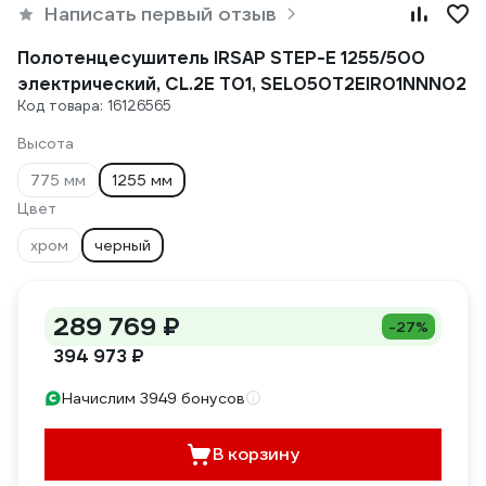
Написать первый отзыв
Полотенцесушитель IRSAP STEP-E 1255/500
электрический, CL.2E T01, SEL050T2EIR01NNN02
Код товара: 16126565
Высота
775 мм
1255 мм
Цвет
хром
черный
289 769 ₽
-27%
394 973 ₽
Начислим 3949 бонусов
В корзину