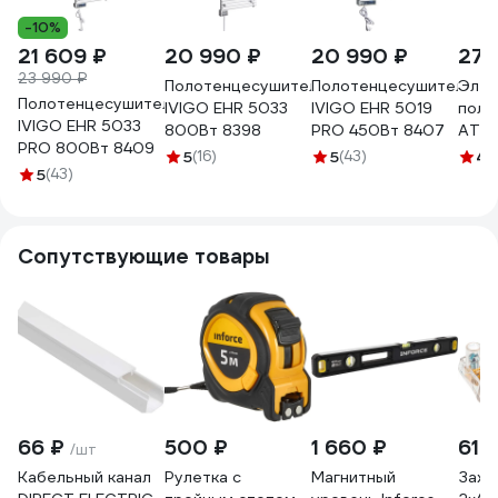
-10%
21 609 ₽
20 990 ₽
20 990 ₽
27 
23 990 ₽
Полотенцесушитель
Полотенцесушитель
Элек
Полотенцесушитель
IVIGO EHR 5033
IVIGO EHR 5019
поло
IVIGO EHR 5033
800Вт 8398
PRO 450Вт 8407
ATLA
PRO 800Вт 8409
ANT
5
(16)
5
(43)
4.
5
(43)
0022
Сопутствующие товары
66 ₽
500 ₽
1 660 ₽
61 
/шт
Кабельный канал
Рулетка с
Магнитный
Зажи