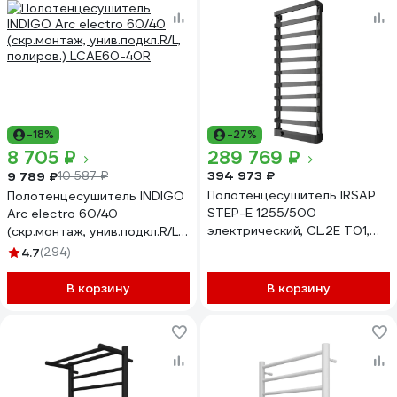
-18%
-27%
8 705 ₽
289 769 ₽
394 973 ₽
9 789 ₽
10 587 ₽
Полотенцесушитель IRSAP
Полотенцесушитель INDIGO
STEP-E 1255/500
Arc electro 60/40
электрический, CL.2E T01,
(скр.монтаж, унив.подкл.R/L,
SEL050T2EIR01NNN02
полиров.) LCAE60-40R
4.7
(294)
В корзину
В корзину