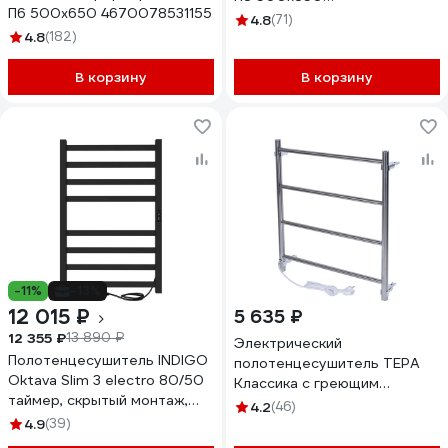
П6 500x650 4670078531155
4670078524836
4.8
(71)
4.8
(182)
В корзину
В корзину
-11%
-13%
12 015 ₽
5 635 ₽
12 355 ₽
13 890 ₽
Электрический
Полотенцесушитель INDIGO
полотенцесушитель ТЕРА
Oktava Slim 3 electro 80/50
Классика с греющим
таймер, скрытый монтаж,
кабелем 500x600 ПСН-09-
4.2
(46)
универсальное подключение
02
4.9
(39)
R/L LСLOKS3E80-50BRRt