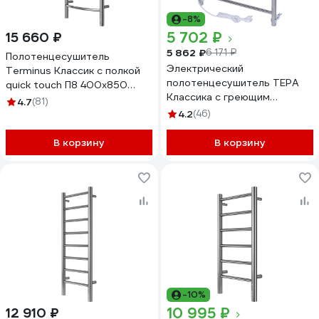
-8%
5 702 ₽
15 660 ₽
5 862 ₽
6 171 ₽
Полотенцесушитель
Электрический
Terminus Классик с полкой
полотенцесушитель ТЕРА
quick touch П8 400x850
Классика с греющим
4670078531407
4.7
(81)
кабелем 400x600 ПСН-09-
4.2
(46)
01
В корзину
В корзину
-10%
10 995 ₽
12 910 ₽