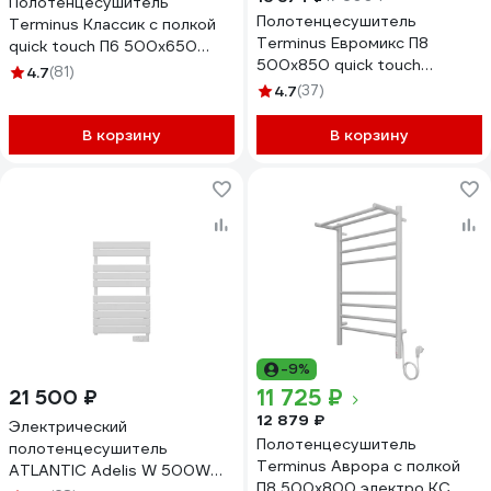
Полотенцесушитель
Полотенцесушитель
Terminus Классик с полкой
Terminus Евромикс П8
quick touch П6 500x650
500x850 quick touch
4670078531391
4.7
(81)
4670078531292
4.7
(37)
В корзину
В корзину
-9%
11 725 ₽
21 500 ₽
12 879 ₽
Электрический
Полотенцесушитель
полотенцесушитель
Terminus Аврора с полкой
ATLANTIC Adelis W 500W
П8 500x800 электро КС