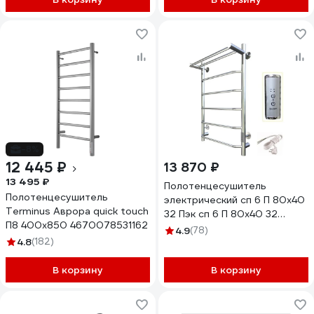
-8%
12 445 ₽
13 870 ₽
13 495 ₽
Полотенцесушитель
Полотенцесушитель
электрический сп 6 П 80х40
Terminus Аврора quick touch
32 Пэк сп 6 П 80х40 32
П8 400x850 4670078531162
Тругор 00267363 00-
4.9
(78)
4.8
(182)
00031640
В корзину
В корзину