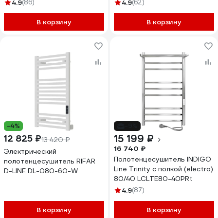
4670078543042
00271843 00-00033504
4.9
(86)
4.9
(62)
В корзину
В корзину
-4%
-9%
15 199 ₽
12 825 ₽
13 420 ₽
16 740 ₽
Электрический
Полотенцесушитель INDIGO
полотенцесушитель RIFAR
Line Trinity с полкой (electro)
D-LINE DL-080-60-W
80/40 LСLTE80-40PRt
4.9
(87)
В корзину
В корзину