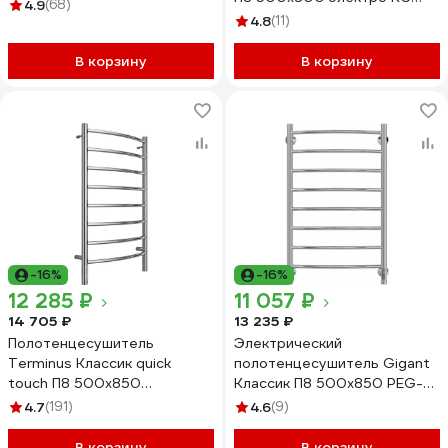
002038 002238
4.9
(68)
9003 матовый
4.8
(11)
4670078554208
В корзину
В корзину
-16%
-16%
12 285 ₽
11 057 ₽
14 705 ₽
13 235 ₽
Полотенцесушитель
Электрический
Terminus Классик quick
полотенцесушитель Gigant
touch П8 500x850
Классик П8 500x850 PEG-
4670078531360
10-00
4.7
(191)
4.6
(9)
В корзину
В корзину