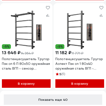
-5%
-5%
13 646 ₽
11 182 ₽
14 364 ₽
11 771 ₽
Полотенцесушитель Тругор
Полотенцесушитель Тругор
Пэк сп 6 П 80х50 оружейная
Аспект Пэк сп 1 80х40
сталь ВГП - сенсор
оружейная сталь ВГП -
НФ-00000198
сенсор НФ-00000190
5
(6)
В корзину
В корзину
Показать еще 40