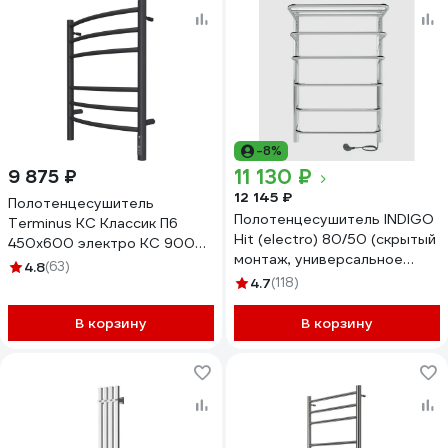
-8%
11 130 ₽
9 875 ₽
12 145 ₽
Полотенцесушитель
Полотенцесушитель INDIGO
Terminus КС Классик П6
Hit (electro) 80/50 (скрытый
450x600 электро КС 9005
монтаж, универсальное
матовый 4670078527578
4.8
(63)
подключение R/L,
4.7
(118)
полированный) LHE80-50R
В корзину
В корзину