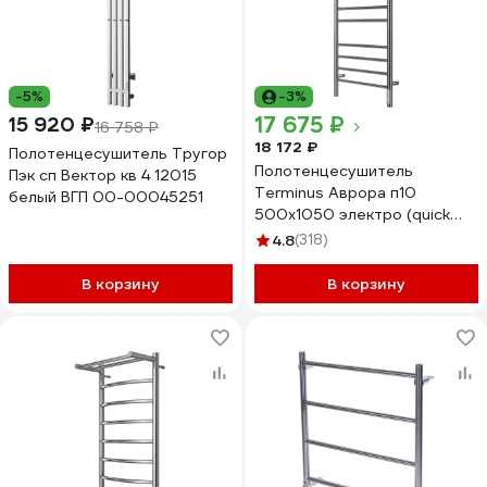
-5%
-3%
17 675 ₽
15 920 ₽
16 758 ₽
18 172 ₽
Полотенцесушитель Тругор
Полотенцесушитель
Пэк сп Вектор кв 4 12015
Terminus Аврора п10
белый ВГП 00-00045251
500x1050 электро (quick
touch) 4670078544360
4.8
(318)
В корзину
В корзину