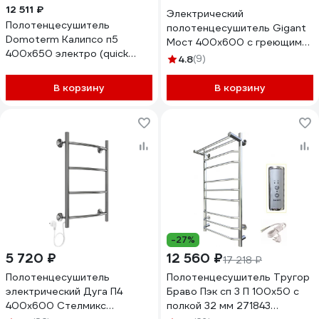
12 511 ₽
Электрический
Полотенцесушитель
полотенцесушитель Gigant
Domoterm Калипсо п5
Мост 400x600 с греющим
400x650 электро (quick
кабелем /4 п/ PEG-06-00
4.8
(9)
touch) 4680746599219
В корзину
В корзину
-27%
5 720 ₽
12 560 ₽
17 218 ₽
Полотенцесушитель
Полотенцесушитель Тругор
электрический Дуга П4
Браво Пэк сп 3 П 100x50 с
400x600 Стелмикс
полкой 32 мм 271843