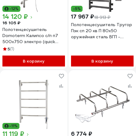
-12%
-5%
14 120 ₽
17 967 ₽
18 913 ₽
16 105 ₽
Полотенцесушитель Тругор
Полотенцесушитель
Пэк сп 20 кв П 80х50
Domoterm Калипсо с/п п7
оружейная сталь ВГП -
500x750 электро (quick
сенсор НФ-00000197
touch) 4680746599288
5
(1)
В корзину
В корзину
-11%
11 119 ₽
6 774 ₽