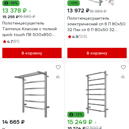
-19%
-13%
13 378 ₽
13 972 ₽
15 969 ₽
15 255 ₽
16 580 ₽
Полотенцесушитель
Полотенцесушитель
электрический сп 6 П 80х50
Terminus Классик с полкой
32 Пэк сп 6 П 80х50 32
quick touch П8 500x850
Тругор 00267364 00-
4.9
(129)
4670078531414
00031641
4.7
(81)
В корзину
В корзину
-13%
15 249 ₽
14 665 ₽
16 574 ₽
17 500 ₽