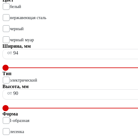
белый
нержавеющая сталь
черный
черный муар
Ширина, мм
от
Тип
электрический
Высота, мм
от
Форма
I-образная
лесенка