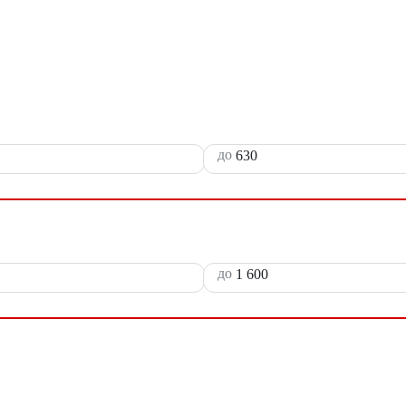
до
до