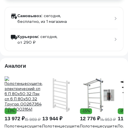
сегодня,
Самовывоз:
бесплатно
, из 1 магазина
сегодня,
Курьером:
от 290 ₽
Аналоги
-13%
-15%
-9%
13 972 ₽
13 944 ₽
12 776 ₽
11 6
15 969 ₽
14 953 ₽
Полотенцесушитель
Полотенцесушитель
Полотенцесушитель
Поло