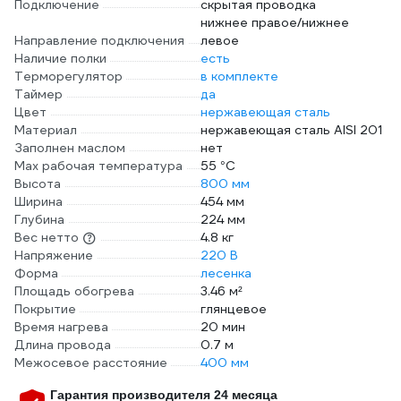
Подключение
скрытая проводка
нижнее правое/нижнее
Направление подключения
левое
Наличие полки
есть
Терморегулятор
в комплекте
Таймер
да
Цвет
нержавеющая сталь
Материал
нержавеющая сталь AISI 201
Заполнен маслом
нет
Max рабочая температура
55 °С
Высота
800 мм
Ширина
454 мм
Глубина
224 мм
Вес нетто
4.8 кг
Напряжение
220 В
Форма
лесенка
Площадь обогрева
3.46 м²
Покрытие
глянцевое
Время нагрева
20 мин
Длина провода
0.7 м
Межосевое расстояние
400 мм
Гарантия производителя 24 месяца