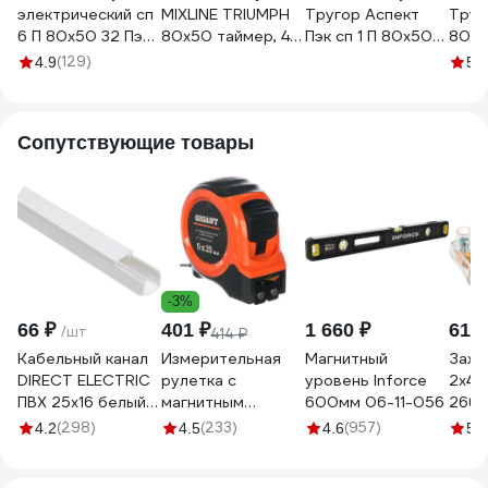
электрический сп
MIXLINE TRIUMPH
Тругор Аспект
Труг
6 П 80х50 32 Пэк
80x50 таймер, 415
Пэк сп 1 П 80х50
80х5
сп 6 П 80х50 32
Вт, 8 перекладин
32 мм - сенсор
- се
(129)
(1
4.9
5
Тругор 00267364
электрический
НФ-00000170
НФ-
00-00031641
БЕЛЫЙ 556381
Сопутствующие товары
-3%
66 ₽
401 ₽
1 660 ₽
61 ₽
/шт
414 ₽
Кабельный канал
Измерительная
Магнитный
Зажи
DIRECT ELECTRIC
рулетка с
уровень Inforce
2х4м
ПВХ 25x16 белый
магнитным
600мм 06-11-056
2660
DE19722026
крюком, 5x25мм
(298)
(233)
(957)
(1
4.2
4.5
4.6
5
Gigant GWM525