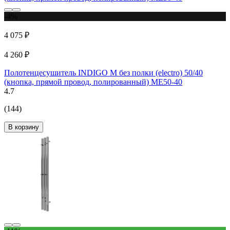
-4%
4 075 ₽
4 260 ₽
Полотенцесушитель INDIGO M без полки (electro) 50/40
(кнопка, прямой провод, полированный) ME50-40
4.7
(144)
В корзину