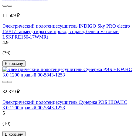
11 509 ₽
Электрический полотенцесушитель INDIGO Sky PRO electro
150/17 таймер, скрытый провод справа, белый матовый
LSKPRE150-17WMRt
4.9
(36)
В корзину
32 379 ₽
Электрический полотенцесушитель Сунержа РЭБ НЮАНС
3.0 1200 правый 00-5843-1253
5
(10)
В корзину