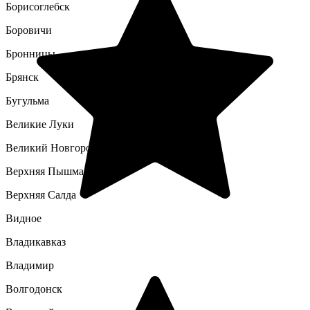
Борисоглебск
Боровичи
Бронницы
Брянск
Бугульма
Великие Луки
Великий Новгород
Верхняя Пышма
Верхняя Салда
Видное
Владикавказ
Владимир
Волгодонск