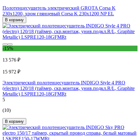
Полотенцесушитель электрический GROTA Corsa K
230x1200, хром глянцевый Corsa K 230х1200 NP EL
В корзину
-15%
13 576 ₽
15 972 ₽
Электрический полотенцесушитель INDIGO Style 4 PRO
(electro) 120/18 (таймер, скр.монтаж, унив.подкл.R/L, Graphite
Metallic) LSPRE120-18GFMRt
5
(10)
В корзину