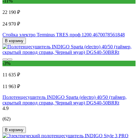
-11%
22 190 ₽
24 970 ₽
Стойка электро Terminus TRES проф 1200 4670078561848
В корзину
-3%
11 635 ₽
11 963 ₽
Полотенцесушитель INDIGO Sparta (electro) 40/50 (таймер,
скрытый провод справа, Черный муар) DGS40-50BRRt
4.9
(62)
В корзину