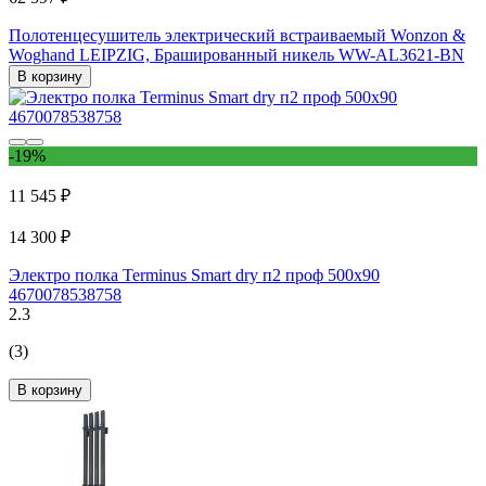
Полотенцесушитель электрический встраиваемый Wonzon &
Woghand LEIPZIG, Брашированный никель WW-AL3621-BN
В корзину
-19%
11 545 ₽
14 300 ₽
Электро полка Terminus Smart dry п2 проф 500x90
4670078538758
2.3
(3)
В корзину