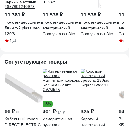
11 381 ₽
11 536 ₽
11 536 ₽
11 5
Полотенцесушитель
Полотенцесушитель
Полотенцесушитель
Поло
Двин x-2 plaza neo
электрический
электрический
элек
120/8
Comfysan с/т Alto
Comfysan с/т Alto
Comfy
электрический к
EC-2 120/10,
EC-2 120/10, белый
EC-2
4
(1)
5
(1
диммер квадрат,
черный правый тэн
правый тэн 013318
прав
чёрный матовый
013325
4657801240973
Сопутствующие товары
-3%
66 ₽
401 ₽
325 ₽
641 
/шт
414 ₽
Кабельный канал
Измерительная
Короткий
Винт
DIRECT ELECTRIC
рулетка с
пластиковый
КВТ з