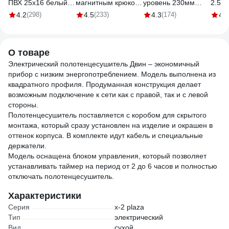
ПВХ 25x16 белый
магнитным крюком,
уровень 230мм
2.5м
DE19722026
5x25мм Gigant
Gigant GW230
4.2
(298)
4.5
(233)
4.3
(174)
4.9
GWM525
О товаре
Электрический полотенцесушитель Двин – экономичный
прибор с низким энергопотреблением. Модель выполнена из
квадратного профиля. Продуманная конструкция делает
возможным подключение к сети как с правой, так и с левой
стороны.
Полотенцесушитель поставляется с коробом для скрытого
монтажа, который сразу установлен на изделие и окрашен в
оттенок корпуса. В комплекте идут кабель и специальные
держатели.
Модель оснащена блоком управления, который позволяет
устанавливать таймер на период от 2 до 6 часов и полностью
отключать полотенцесушитель.
Характеристики
Серия
x-2 plaza
Тип
электрический
Вид
сухой