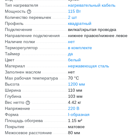
Тип нагревателя
нагревательный кабель
Мощность
115 Вт
Количество перемычек
2 шт
Профиль
квадратный
Подключение
вилка/скрытая проводка
Направление подключения
нижнее правое/нижнее левое
Наличие полки
нет
Терморегулятор
в комплекте
Таймер
да
Цвет
белый
Материал
нержавеющая сталь
Заполнен маслом
нет
Max рабочая температура
70 °С
Высота
1200 мм
Ширина
110 мм
Глубина
103 мм
Вес нетто
4.42 кг
Напряжение
220 В
Форма
I-образная
Площадь обогрева
1.15 м²
Покрытие
матовое
Межосевое расстояние
80 мм